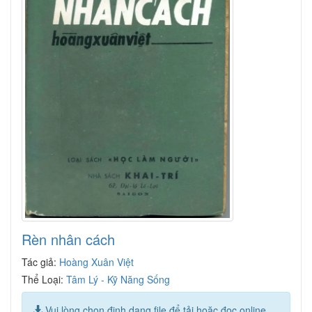
Rèn nhân cách
Tác giả:
Hoàng Xuân Việt
Thể Loại:
Tâm Lý - Kỹ Năng Sống
Vui lòng chọn định dạng file để tải hoặc đọc online.