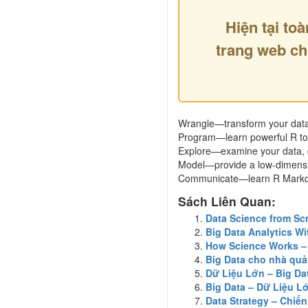
Hiện tại toà
trang web ch
Wrangle—transform your datas
Program—learn powerful R tool
Explore—examine your data, g
Model—provide a low-dimensio
Communicate—learn R Markdow
Sách Liên Quan:
Data Science from Scr
Big Data Analytics Wi
How Science Works –
Big Data cho nhà quả
Dữ Liệu Lớn – Big Da
Big Data – Dữ Liệu L
Data Strategy – Chiến