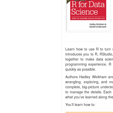
Learn how to use R to turn 
introduces you to R, RStudio
together to make data scienc
programming experience, R f
quickly as possible.
Authors Hadley Wickham and
wrangling, exploring, and m
complete, big-picture underst
to manage the details. Each s
what you’ve learned along th
You’ll learn how to: