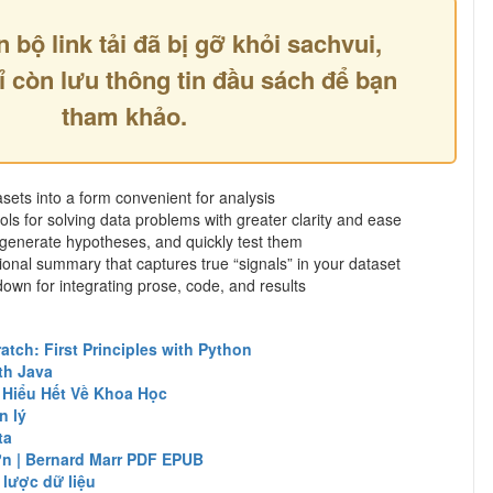
n bộ link tải đã bị gỡ khỏi sachvui,
ỉ còn lưu thông tin đầu sách để bạn
tham khảo.
ets into a form convenient for analysis
s for solving data problems with greater clarity and ease
enerate hypotheses, and quickly test them
nal summary that captures true “signals” in your dataset
n for integrating prose, code, and results
atch: First Principles with Python
th Java
 Hiểu Hết Về Khoa Học
n lý
ta
ớn | Bernard Marr PDF EPUB
 lược dữ liệu