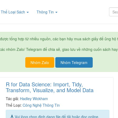
rent)
Thể Loại Sách
Thông Tin
được tổng hợp từ nhiều nguồn, các bạn hãy mua sách giấy để ủng hộ t
ác nhóm Zalo/ Telegram để chia sẻ, giao lưu về những cuốn sách hay
Nhóm Zalo
Nhóm Telegram
R for Data Science: Import, Tidy,
Transform, Visualize, and Model Data
Tác giả:
Hadley Wickham
Thể Loại:
Công Nghệ Thông Tin
Vui lòng chọn định dạng file để tải hoặc đọc online.