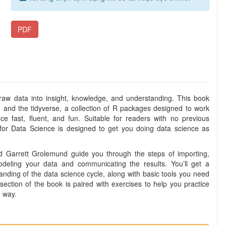
PDF
raw data into insight, knowledge, and understanding. This book
, and the tidyverse, a collection of R packages designed to work
e fast, fluent, and fun. Suitable for readers with no previous
or Data Science is designed to get you doing data science as
 Garrett Grolemund guide you through the steps of importing,
odeling your data and communicating the results. You’ll get a
anding of the data science cycle, along with basic tools you need
ection of the book is paired with exercises to help you practice
e way.