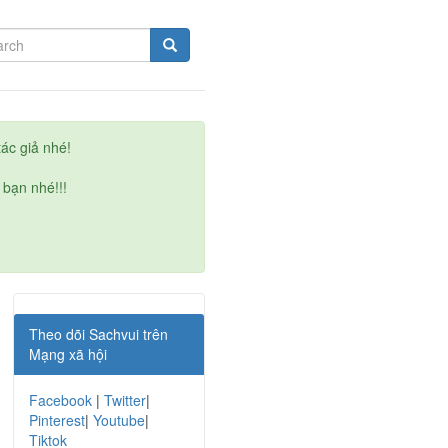
ác giả nhé!
 bạn nhé!!!
Theo dõi Sachvui trên
Mạng xã hội
Facebook
|
Twitter
|
Pinterest
|
Youtube
|
Tiktok