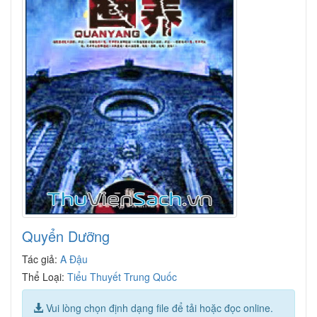
Quyển Dưỡng
Tác giả:
A Đậu
Thể Loại:
Tiểu Thuyết Trung Quốc
Vui lòng chọn định dạng file để tải hoặc đọc online.