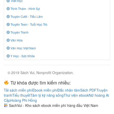
Triết Học
Trinh Thám - Hình Sự
Truyện Cười - Tiếu Lâm
Truyên Teen - Tuổi Học Trò
Truyện Tranh
Văn Hóa
Văn Học Việt Nam
Y Học - Sức Khỏe
© 2019 Sách Vui, Nonprofit Organization.
Từ khóa được tìm kiếm nhiều:
Tải sách miễn phí
Ebook miễn phí
Đắc nhân tâm
Sách PDF
Truyện
tranh
Tiểu thuyết
Tâm lý kỹ năng sống
Thư viện ebook
Nữ hoàng Ai
Cập
Hoàng Phi Hồng
SachVui - Kho sách ebook miễn phí hàng đầu Việt Nam