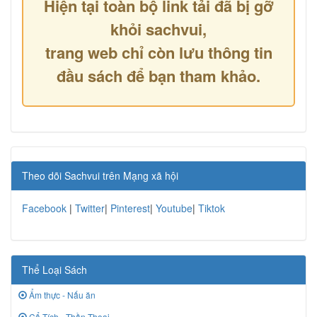
Hiện tại toàn bộ link tải đã bị gỡ
khỏi sachvui,
trang web chỉ còn lưu thông tin
đầu sách để bạn tham khảo.
Theo dõi Sachvui trên Mạng xã hội
Facebook
|
Twitter
|
Pinterest
|
Youtube
|
Tiktok
Thể Loại Sách
Ẩm thực - Nấu ăn
Cổ Tích - Thần Thoại