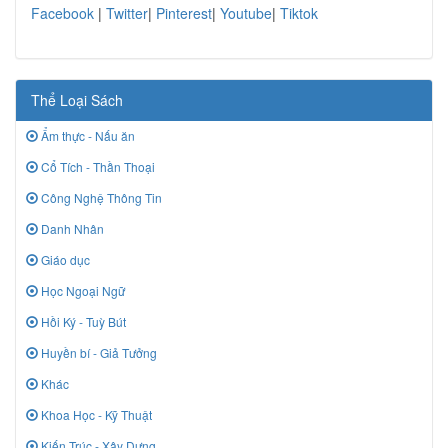
Facebook
|
Twitter
|
Pinterest
|
Youtube
|
Tiktok
Thể Loại Sách
Ẩm thực - Nấu ăn
Cổ Tích - Thần Thoại
Công Nghệ Thông Tin
Danh Nhân
Giáo dục
Học Ngoại Ngữ
Hồi Ký - Tuỳ Bút
Huyền bí - Giả Tưởng
Khác
Khoa Học - Kỹ Thuật
Kiến Trúc - Xây Dựng