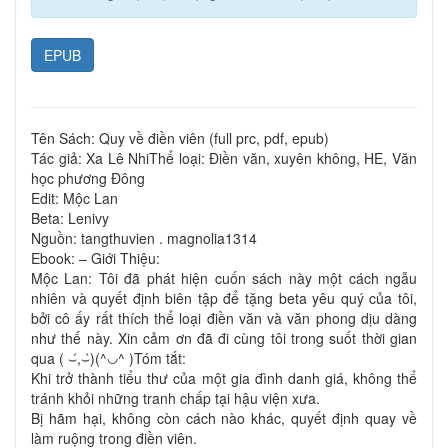
EPUB
Tên Sách: Quy về điền viên (full prc, pdf, epub)
Tác giả: Xa Lê NhiThể loại: Điền văn, xuyên không, HE, Văn
học phương Đông
Edit: Mộc Lan
Beta: Lenivy
Nguồn: tangthuvien . ​magnolia1314
Ebook: – Giới Thiệu:
Mộc Lan: Tôi đã phát hiện cuốn sách này một cách ngẫu
nhiên và quyết định biên tập để tặng beta yêu quý của tôi,
bởi cô ấy rất thích thể loại điền văn và văn phong dịu dàng
như thế này. Xin cảm ơn đã đi cùng tôi trong suốt thời gian
qua ( ⌣́,⌣̀)(^◡^ )Tóm tắt:
Khi trở thành tiểu thư của một gia đình danh giá, không thể
tránh khỏi những tranh chấp tại hậu viện xưa.
Bị hãm hại, không còn cách nào khác, quyết định quay về
làm ruộng trong điền viên.