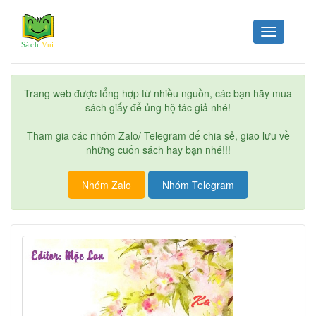
Toggle
navigation
Trang web được tổng hợp từ nhiều nguồn, các bạn hãy mua
sách giấy để ủng hộ tác giả nhé!
Tham gia các nhóm Zalo/ Telegram để chia sẻ, giao lưu về
những cuốn sách hay bạn nhé!!!
Nhóm Zalo
Nhóm Telegram