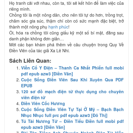
Họ tranh cãi với nhau, còn ta, tôi sẽ kết hôn để làm việc của
riêng mình.
Chồng tôi là một nông dân, cho nên tôi tự do hơn, trồng trọt,
chăm sóc gia súc, thậm chí còn có sức mạnh đặc biệt, trở
thành một nông phụ
hạnh phúc
!
Ôi, hóa ra chồng tôi cũng giấu kỹ một số bí mật, đằng sau
danh phận không đơn giản…
Mời các bạn khám phá thêm về câu chuyện trong Quy Về
Điền Viên của tác giả Xa Lê Nhi.
Sách Liên Quan:
Viễn Cổ Y Điện – Thanh Ca Nhất Phiến full mobi
pdf epub azw3 [Điền Văn]
Cuộc Sống Điền Viên Sau Khi Xuyên Qua PDF
EPUB
120 sơ đồ mạch điện tử thực dụng cho chuyên
viên điện tử
Điền Viên Cốc Hương
Cuộc Sống Điền Viên Tự Tại Ở Mỹ – Bạch Bạch
Nhục Nhục full prc pdf epub azw3 [Đô Thị]
Tú Tài Nương Tử – Điền Tiểu Điền full mobi pdf
epub azw3 [Điền Văn]
Bài Tập Tiếng Anh Chuyên Ngành Điện Từ Viễn