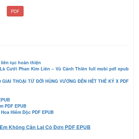
PDF
liên tục hoàn thiện
Là Cưới Phan Kim Liên – Vũ Cảnh Thiên full mobi pdf epub
 40 GIAI THOẠI TỪ ĐỜI HÙNG VƯƠNG ĐẾN HẾT THẾ KỶ X PDF
 EPUB
ầm PDF EPUB
n Hoa Hiểm Độc PDF EPUB
Em Không Cần Lại Cô Đơn PDF EPUB