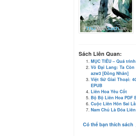
Sách Liên Quan:
MỤC TIÊU – Quá trình 
Võ Đại Lang: Ta Còn 
azw3 [Đồng Nhân]
Việt Sử Giai Thoại:
EPUB
Liên Hoa Yêu Cốt
Bộ Bộ Liên Hoa PDF
Cuộc Liên Hôn Sai L
Nam Chủ Là Đóa Liê
Có thể bạn thích sách