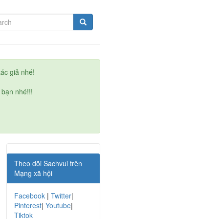
ác giả nhé!
 bạn nhé!!!
Theo dõi Sachvui trên
Mạng xã hội
Facebook
|
Twitter
|
Pinterest
|
Youtube
|
Tiktok