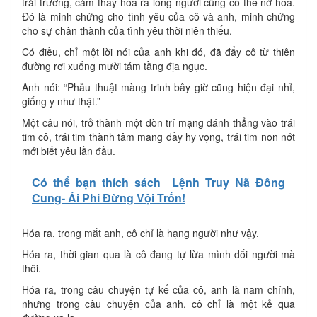
trải trường, cảm thấy hóa ra lòng người cũng có thể nở hoa.
Đó là minh chứng cho tình yêu của cô và anh, minh chứng
cho sự chân thành của tình yêu thời niên thiếu.
Có điều, chỉ một lời nói của anh khi đó, đã đẩy cô từ thiên
đường rơi xuống mười tám tầng địa ngục.
Anh nói: “Phẫu thuật màng trinh bây giờ cũng hiện đại nhỉ,
giống y như thật.”
Một câu nói, trở thành một đòn trí mạng đánh thẳng vào trái
tim cô, trái tim thành tâm mang đầy hy vọng, trái tim non nớt
mới biết yêu lần đầu.
Có thể bạn thích sách
Lệnh Truy Nã Đông
Cung- Ái Phi Đừng Vội Trốn!
Hóa ra, trong mắt anh, cô chỉ là hạng người như vậy.
Hóa ra, thời gian qua là cô đang tự lừa mình dối người mà
thôi.
Hóa ra, trong câu chuyện tự kể của cô, anh là nam chính,
nhưng trong câu chuyện của anh, cô chỉ là một kẻ qua