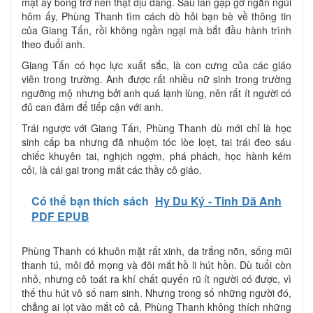
mặt ấy bỗng trở nên thật dịu dàng. Sau lần gặp gỡ ngắn ngủi
hôm ấy, Phùng Thanh tìm cách dò hỏi bạn bè về thông tin
của Giang Tấn, rồi không ngần ngại mà bắt đầu hành trình
theo đuổi anh.
Giang Tấn có học lực xuất sắc, là con cưng của các giáo
viên trong trường. Anh được rất nhiều nữ sinh trong trường
ngưỡng mộ nhưng bởi anh quá lạnh lùng, nên rất ít người có
đủ can đảm để tiếp cận với anh.
Trái ngược với Giang Tấn, Phùng Thanh dù mới chỉ là học
sinh cấp ba nhưng đã nhuộm tóc lòe loẹt, tai trái đeo sáu
chiếc khuyên tai, nghịch ngợm, phá phách, học hành kém
cỏi, là cái gai trong mắt các thầy cô giáo.
Có thể bạn thích sách
Hy Du Ký - Tinh Dã Anh
PDF EPUB
Phùng Thanh có khuôn mặt rất xinh, da trắng nõn, sống mũi
thanh tú, môi đỏ mọng và đôi mắt hồ li hút hồn. Dù tuổi còn
nhỏ, nhưng cô toát ra khí chất quyến rũ ít người có được, vì
thế thu hút vô số nam sinh. Nhưng trong số những người đó,
chẳng ai lọt vào mắt cô cả. Phùng Thanh không thích những