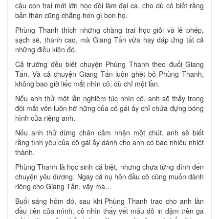
cậu con trai mới lớn học đòi làm đại ca, cho dù cô biết rằng
bản thân cũng chẳng hơn gì bọn họ.
Phùng Thanh thích những chàng trai học giỏi và lễ phép,
sạch sẽ, thanh cao, mà Giang Tấn vừa hay đáp ứng tất cả
những điều kiện đó.
Cả trường đều biết chuyện Phùng Thanh theo đuổi Giang
Tấn. Và cả chuyện Giang Tấn luôn ghét bỏ Phùng Thanh,
không bao giờ liếc mắt nhìn cô, dù chỉ một lần.
Nếu anh thử một lần nghiêm túc nhìn cô, anh sẽ thấy trong
đôi mắt vốn luôn hờ hững của cô gái ấy chỉ chứa đựng bóng
hình của riêng anh.
Nếu anh thử dừng chân cảm nhận một chút, anh sẽ biết
rằng tình yêu của cô gái ấy dành cho anh có bao nhiêu nhiệt
thành.
Phùng Thanh là học sinh cá biệt, nhưng chưa từng dính đến
chuyện yêu đương. Ngay cả nụ hôn đầu cô cũng muốn dành
riêng cho Giang Tấn, vậy mà…
Buổi sáng hôm đó, sau khi Phùng Thanh trao cho anh lần
đầu tiên của mình, cô nhìn thấy vết máu đỏ in đậm trên ga