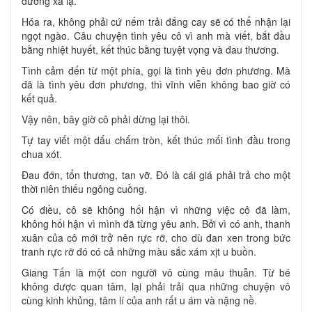
đường xa lạ.
Hóa ra, không phải cứ nếm trải đắng cay sẽ có thể nhận lại
ngọt ngào. Câu chuyện tình yêu cô vì anh mà viết, bắt đầu
bằng nhiệt huyết, kết thúc bằng tuyệt vọng và đau thương.
Tình cảm đến từ một phía, gọi là tình yêu đơn phương. Mà
đã là tình yêu đơn phương, thì vĩnh viễn không bao giờ có
kết quả.
Vậy nên, bây giờ cô phải dừng lại thôi.
Tự tay viết một dấu chấm tròn, kết thúc mối tình đầu trong
chua xót.
Đau đớn, tổn thương, tan vỡ. Đó là cái giá phải trả cho một
thời niên thiếu ngông cuồng.
Có điều, cô sẽ không hối hận vì những việc cô đã làm,
không hối hận vì mình đã từng yêu anh. Bởi vì có anh, thanh
xuân của cô mới trở nên rực rỡ, cho dù đan xen trong bức
tranh rực rỡ đó có cả những màu sắc xám xịt u buồn.
Giang Tấn là một con người vô cùng mâu thuẫn. Từ bé
không được quan tâm, lại phải trải qua những chuyện vô
cùng kinh khủng, tâm lí của anh rất u ám và nặng nề.