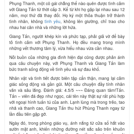
Phụng Thanh, một cô gái chẳng thể nào quên được tình cảm
với Giang Tấn từ thời cấp 3. Kể từ khi họ gặp lại nhau sau 12
năm, mọi thứ đã thay đổi. Họ ký một thỏa thuận trở thành
tình nhân, không
tình yêu
, không lên giường, chỉ trao cho
nhau hai căn nhà và những lời hứa.
Giang Tấn, người khép kín và phức tạp, phải giả vờ để bày
tỏ tình cảm với Phụng Thanh. Họ đều mang trong mình
những vết thương tâm lý, vừa hiểu nhau vừa cần nhau.
Nỗi buồn của những gia đình hiện đại cũng được phản ánh
qua câu chuyện này, với Phụng Thanh và Giang Tấn làm
bức tranh sống động về tình yêu và sự đau khổ.
Nhân vật và tình tiết được biên tập cẩn thận, mang lại cảm
giác sống động và gần gũi. Một câu chuyện đầy tính nhân
văn và sâu lắng. Đánh giá: 4.5/5 ~~~ Đáng quan tâm!Tấn.
Tấn – viên đá đẹp như ngọc, cái tên này thật sự rất phù hợp
với ngoại hình tuấn tú của anh. Lạnh lùng mà trong trẻo, tao
nhã và thanh cao, Giang Tấn thu hút Phùng Thanh ngay từ
lần đầu tiên gặp gỡ.
Ngày đó, trong phòng giáo vụ, ánh nắng từ cửa sổ hắt vào
sườn mặt anh, khiến những đường nét sắc sảo trên khuôn