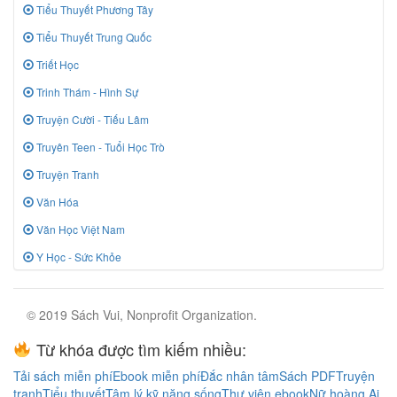
Tiểu Thuyết Phương Tây
Tiểu Thuyết Trung Quốc
Triết Học
Trinh Thám - Hình Sự
Truyện Cười - Tiếu Lâm
Truyên Teen - Tuổi Học Trò
Truyện Tranh
Văn Hóa
Văn Học Việt Nam
Y Học - Sức Khỏe
© 2019 Sách Vui, Nonprofit Organization.
Từ khóa được tìm kiếm nhiều:
Tải sách miễn phí
Ebook miễn phí
Đắc nhân tâm
Sách PDF
Truyện
tranh
Tiểu thuyết
Tâm lý kỹ năng sống
Thư viện ebook
Nữ hoàng Ai