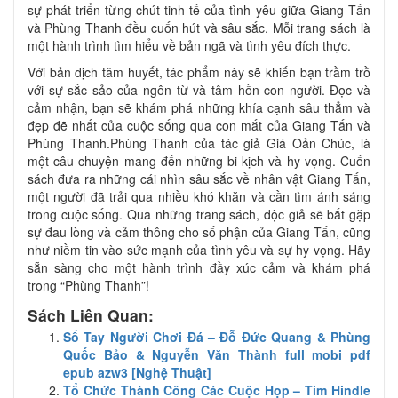
sự phát triển từng chút tinh tế của tình yêu giữa Giang Tấn
và Phùng Thanh đều cuốn hút và sâu sắc. Mỗi trang sách là
một hành trình tìm hiểu về bản ngã và tình yêu đích thực.
Với bản dịch tâm huyết, tác phẩm này sẽ khiến bạn trầm trồ
với sự sắc sảo của ngôn từ và tâm hồn con người. Đọc và
cảm nhận, bạn sẽ khám phá những khía cạnh sâu thẳm và
đẹp đẽ nhất của cuộc sống qua con mắt của Giang Tấn và
Phùng Thanh.Phùng Thanh của tác giả Giá Oản Chúc, là
một câu chuyện mang đến những bi kịch và hy vọng. Cuốn
sách đưa ra những cái nhìn sâu sắc về nhân vật Giang Tấn,
một người đã trải qua nhiều khó khăn và cần tìm ánh sáng
trong cuộc sống. Qua những trang sách, độc giả sẽ bắt gặp
sự đau lòng và cảm thông cho số phận của Giang Tấn, cũng
như niềm tin vào sức mạnh của tình yêu và sự hy vọng. Hãy
sẵn sàng cho một hành trình đầy xúc cảm và khám phá
trong “Phùng Thanh”!
Sách Liên Quan:
Sổ Tay Người Chơi Đá – Đỗ Đức Quang & Phùng
Quốc Bảo & Nguyễn Văn Thành full mobi pdf
epub azw3 [Nghệ Thuật]
Tổ Chức Thành Công Các Cuộc Họp – Tim Hindle