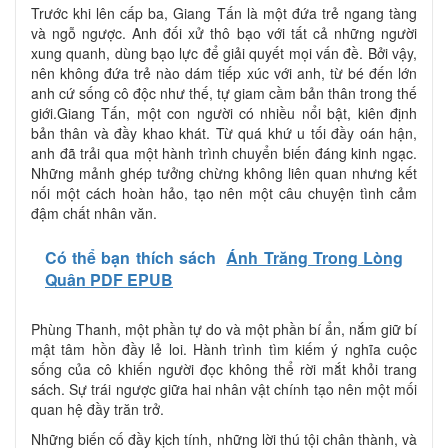
Trước khi lên cấp ba, Giang Tấn là một đứa trẻ ngang tàng
và ngỗ ngược. Anh đối xử thô bạo với tất cả những người
xung quanh, dùng bạo lực để giải quyết mọi vấn đề. Bởi vậy,
nên không đứa trẻ nào dám tiếp xúc với anh, từ bé đến lớn
anh cứ sống cô độc như thế, tự giam cầm bản thân trong thế
giới.Giang Tấn, một con người có nhiều nổi bật, kiên định
bản thân và đầy khao khát. Từ quá khứ u tối đầy oán hận,
anh đã trải qua một hành trình chuyển biến đáng kinh ngạc.
Những mảnh ghép tưởng chừng không liên quan nhưng kết
nối một cách hoàn hảo, tạo nên một câu chuyện tình cảm
đậm chất nhân văn.
Có thể bạn thích sách
Ánh Trăng Trong Lòng
Quân PDF EPUB
Phùng Thanh, một phần tự do và một phần bí ẩn, nắm giữ bí
mật tâm hồn đầy lẻ loi. Hành trình tìm kiếm ý nghĩa cuộc
sống của cô khiến người đọc không thể rời mắt khỏi trang
sách. Sự trái ngược giữa hai nhân vật chính tạo nên một mối
quan hệ đầy trăn trở.
Những biến cố đầy kịch tính, những lời thú tội chân thành, và