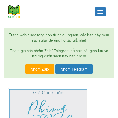
Toggle
navigation
Trang web được tổng hợp từ nhiều nguồn, các bạn hãy mua
sách giấy để ủng hộ tác giả nhé!
Tham gia các nhóm Zalo/ Telegram để chia sẻ, giao lưu về
những cuốn sách hay bạn nhé!!!
Nhóm Zalo
Nhóm Telegram