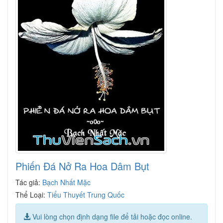
Phiến Đá Nở Ra Hoa Dâm Bụt
Tác giả:
Bạch Nhất Mặc
Thể Loại:
Tiểu Thuyết Trung Quốc
Vui lòng chọn định dạng file để tải hoặc đọc online.