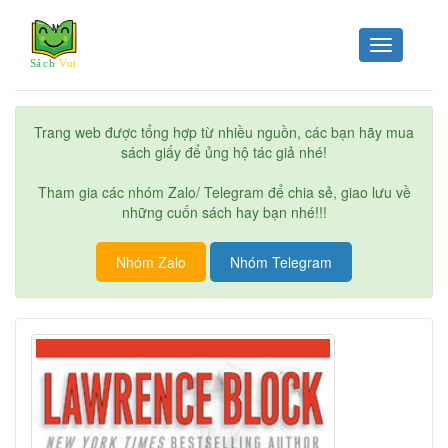
Toggle
navigation
Trang web được tổng hợp từ nhiều nguồn, các bạn hãy mua
sách giấy để ủng hộ tác giả nhé!
Tham gia các nhóm Zalo/ Telegram để chia sẻ, giao lưu về
những cuốn sách hay bạn nhé!!!
Nhóm Zalo
Nhóm Telegram