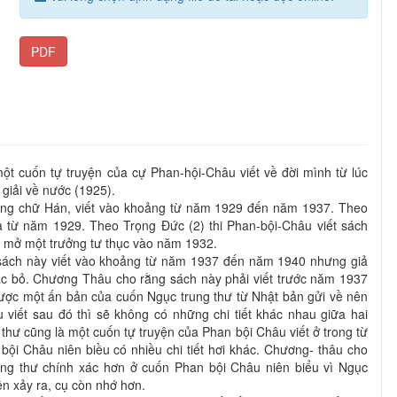
PDF
ột cuốn tự truyện của cự Phan-hội-Châu viết về đời mình từ lúc
 giải về nước (1925).
ằng chữ Hán, viết vào khoảng từ năm 1929 đến năm 1937. Theo
ra từ năm 1929. Theo Trọng Đức (2) thi Phan-bội-Châu viết sách
ệc mở một trưởng tư thục vào năm 1932.
 sách này viết vào khoảng từ năm 1937 đến năm 1940 nhưng giả
bác bỏ. Chương Thâu cho rằng sách này phải viết trước năm 1937
ợc một ấn bản của cuốn Ngục trung thư từ Nhật bản gửi về nên
 viết sau đó thì sẽ không có những chi tiết khác nhau giữa hai
thư cũng là một cuốn tự truyện của Phan bội Châu viết ở trong từ
ội Châu niên biều có nhiều chi tiết hơi khác. Chương- thâu cho
rung thư chính xác hơn ở cuốn Phan bội Châu niên biểu vì Ngục
ện xảy ra, cụ còn nhớ hơn.