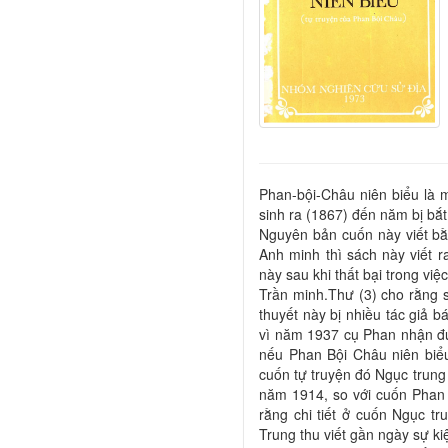
Phan-bội-Châu niên biểu là m
sinh ra (1867) đến năm bị bắt
Nguyên bản cuốn này viết b
Anh minh thì sách này viết 
này sau khi thất bại trong vi
Trần minh.Thư (3) cho rằng
thuyết này bị nhiều tác giả 
vì năm 1937 cụ Phan nhận đư
nếu Phan Bội Châu niên biểu
cuốn tự truyện đó Ngục trung 
năm 1914, so với cuốn Phan b
rằng chi tiết ở cuốn Ngục t
Trung thu viết gần ngày sự ki