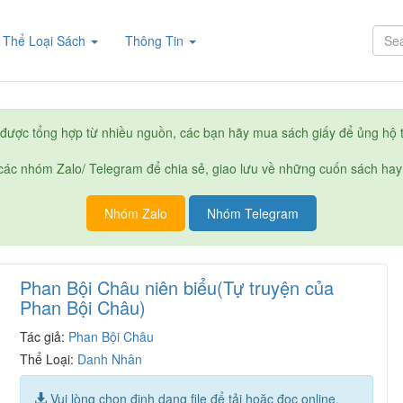
rent)
Thể Loại Sách
Thông Tin
được tổng hợp từ nhiều nguồn, các bạn hãy mua sách giấy để ủng hộ t
ác nhóm Zalo/ Telegram để chia sẻ, giao lưu về những cuốn sách hay
Nhóm Zalo
Nhóm Telegram
Phan Bội Châu niên biểu(Tự truyện của
Phan Bội Châu)
Tác giả:
Phan Bội Châu
Thể Loại:
Danh Nhân
Vui lòng chọn định dạng file để tải hoặc đọc online.