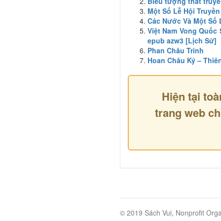
Biểu tượng thất truy
Một Số Lễ Hội Truyền
Các Nước Và Một Số 
Việt Nam Vong Quốc S
epub azw3 [Lịch Sử]
Phan Châu Trinh
Hoan Châu Ký – Thiên
Hiện tại toà
trang web ch
© 2019 Sách Vui, Nonprofit Orga