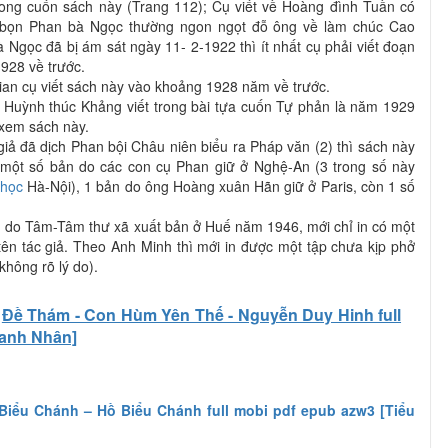
trong cuốn sách này (Trang 112); Cụ viết về Hoàng đình Tuần có
 bọn Phan bà Ngọc thường ngon ngọt đỗ ông về làm chúc Cao
gọc đã bị ám sát ngày 11- 2-1922 thì ít nhất cụ phải viết đoạn
928 về trước.
 gian cụ viết sách này vào khoảng 1928 năm về trước.
ụ Huỳnh thúc Khảng viết trong bài tựa cuốn Tự phản là năm 1929
xem sách này.
iả đã dịch Phan bội Châu niên biểu ra Pháp văn (2) thì sách này
 một số bản do các con cụ Phan giữ ở Nghệ-An (3 trong số này
 học
Hà-Nội), 1 bản do ông Hoàng xuân Hãn giữ ở Paris, còn 1 số
đầu do Tâm-Tâm thư xã xuất bản ở Huế năm 1946, mới chỉ in có một
tên tác giả. Theo Anh Minh thì mới in được một tập chưa kịp phở
(không rõ lý do).
Đề Thám - Con Hùm Yên Thế - Nguyễn Duy Hinh full
Danh Nhân]
Biểu Chánh – Hồ Biểu Chánh full mobi pdf epub azw3 [Tiểu