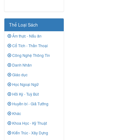
Thể Loại Sách
Ẩm thực - Nấu ăn
Cổ Tích - Thần Thoại
Công Nghệ Thông Tin
Danh Nhân
Giáo dục
Học Ngoại Ngữ
Hồi Ký - Tuỳ Bút
Huyền bí - Giả Tưởng
Khác
Khoa Học - Kỹ Thuật
Kiến Trúc - Xây Dựng