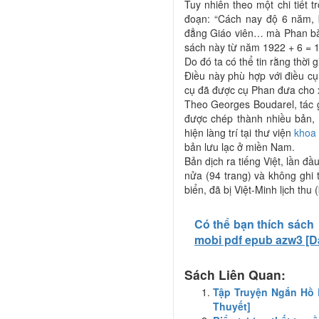
Tuy nhiên theo một chi tiết 
đoạn: “Cách nay độ 6 năm,
đẳng Giáo viên… mà Phan bà N
sách này từ năm 1922 + 6 = 1
Do đó ta có thể tin rằng thời
Điều này phù hợp với điều c
cụ đã được cụ Phan đưa cho 
Theo Georges Boudarel, tác g
được chép thành nhiều bản,
hiện làng trí tại thư viện
khoa
bản lưu lạc ở miền Nam.
Bản dịch ra tiếng Việt, lần 
nửa (94 trang) và không ghi 
biển, đã bị Việt-Minh lịch thu 
Có thể bạn thích sách
mobi pdf epub azw3 [
Sách Liên Quan:
Tập Truyện Ngắn Hồ 
Thuyết]