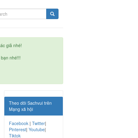
ác giả nhé!
 bạn nhé!!!
Theo dõi Sachvui trên
Mạng xã hội
Facebook
|
Twitter
|
Pinterest
|
Youtube
|
Tiktok