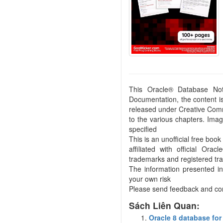
This Oracle® Database Not
Documentation, the content is 
released under Creative Comm
to the various chapters. Ima
specified
This is an unofficial free boo
affiliated with official Or
trademarks and registered tr
The information presented in
your own risk
Please send feedback and cor
Sách Liên Quan:
Oracle 8 database fo