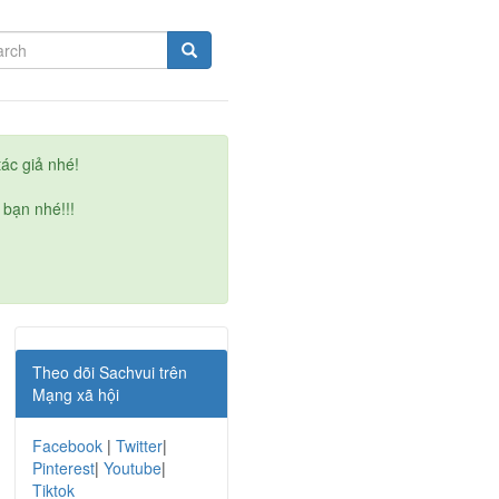
ác giả nhé!
 bạn nhé!!!
Theo dõi Sachvui trên
Mạng xã hội
Facebook
|
Twitter
|
Pinterest
|
Youtube
|
Tiktok