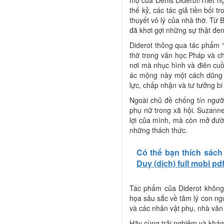
thế kỷ, các tác giả tiền bối 
thuyết vô lý của nhà thờ. Từ 
đã khơi gợi những sự thật đen
Diderot thông qua tác phẩm “
thờ trong văn học Pháp và c
nơi mà nhục hình và điên cuồ
ác mộng này một cách dũng c
lực, chấp nhận và tư tưởng bi
Ngoài chủ đề chống tín ngưỡ
phụ nữ trong xã hội. Suzanne
lợi của mình, mà còn mở đư
những thách thức.
Có thể bạn thích sách
Duy (dịch) full mobi pd
Tác phẩm của Diderot không 
họa sâu sắc về tâm lý con ngư
và các nhân vật phụ, nhà văn 
Hãy cùng trải nghiệm và khám