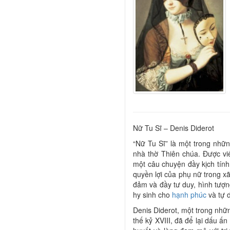
Nữ Tu Sĩ – Denis Diderot
“Nữ Tu Sĩ” là một trong nhữ
nhà thờ Thiên chúa. Được viế
một câu chuyện đầy kịch tín
quyền lợi của phụ nữ trong x
đảm và đầy tư duy, hình tượn
hy sinh cho
hạnh phúc
và tự 
Denis Diderot, một trong nhữn
thế kỷ XVIII, đã để lại dấu ấ