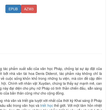
EPUB
AZW3
ng tác phẩm xuất sắc của văn học Pháp, chống lại sự áp đặt của
t bởi nhà văn tài hoa Denis Diderot, tác phẩm này không chỉ là
h về cuộc sống khốn khổ trong những tu viện, mà còn đề cập đến
ã hội. Chính với nhân vật Xuydan, chúng ta thấy sự mạnh mẽ, can
g này đại diện cho phụ nữ Pháp có tinh thần chiến đấu, sẵn sàng
do của bản thân cũng như cho cộng đồng.
g nhà văn và triết gia tuyệt vời nhất của thời kỳ Khai sáng ở Pháp
n sâu sắc trong văn học và
triết học
thế giới. Với một tâm hồn nhiệt