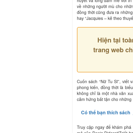
huyết và lòng đam mê với tri 
về những người mù cho những 
đồng thời cũng đưa ra nhữn
hay “Jacquies – kẻ theo thuy
Hiện tại toà
trang web ch
Cuốn sách “Nữ Tu Sĩ”, viết 
phong kiến, đồng thời là biể
không chỉ là một nhà văn xuấ
cảm hứng bất tận cho những 
Có thể bạn thích sách
Truy cập ngay để khám phá 
mộ của Denis Diderot!Triết họ