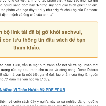
thức, ông đã viết ra những tác phẩm triết lý sâu sắc như “Lá thư
người sáng đọc” hay “Những suy nghĩ giải thích giới tự nhiên”,
g tác phẩm văn học đầy tư duy như “Người cháu họ của Rameau”
ết định mệnh và ông chủ của anh ta”.
n bộ link tải đã bị gỡ khỏi sachvui,
ỉ còn lưu thông tin đầu sách để bạn
tham khảo.
vào năm 1760, vẫn là một bức tranh sắc nét về xã hội Pháp thời
u tượng của sự đấu tranh cho tự do và công bằng. Denis Diderot
t sắc mà còn là một triết gia vĩ đại, tác phẩm của ông là nguồn
người đam mê văn học và tư duy.
Những Vị Thần Nước Mỹ PDF EPUB
thêm về cuốn sách đầy ý nghĩa này và sự nghiệp đáng ngưỡng
c duy vật, vốn là cột mốc quan trọng của tiến bộ xã hội. Qua các