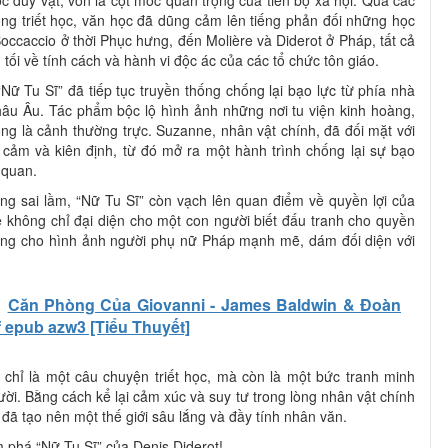
trong triết học, văn học đã dũng cảm lên tiếng phản đối những học
Boccaccio ở thời Phục hưng, đến Molière và Diderot ở Pháp, tất cả
 tối về tính cách và hành vi độc ác của các tổ chức tôn giáo.
Nữ Tu Sĩ” đã tiếp tục truyền thống chống lại bạo lực từ phía nhà
hâu Âu. Tác phẩm bộc lộ hình ảnh những nơi tu viện kinh hoàng,
ng là cảnh thường trực. Suzanne, nhân vật chính, đã đối mặt với
ảm và kiên định, từ đó mở ra một hành trình chống lại sự bạo
 quan.
ng sai lầm, “Nữ Tu Sĩ” còn vạch lên quan điểm về quyền lợi của
 không chỉ đại diện cho một con người biết đấu tranh cho quyền
ờng cho hình ảnh người phụ nữ Pháp mạnh mẽ, dám đối diện với
Căn Phòng Của Giovanni - James Baldwin & Đoàn
f epub azw3 [Tiểu Thuyết]
chỉ là một câu chuyện triết học, mà còn là một bức tranh minh
ời. Bằng cách kể lại cảm xúc và suy tư trong lòng nhân vật chính
đã tạo nên một thế giới sâu lắng và đầy tính nhân văn.
 phá “Nữ Tu Sĩ” của Denis Diderot!