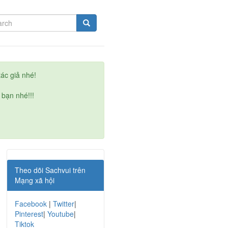
ác giả nhé!
 bạn nhé!!!
Theo dõi Sachvui trên
Mạng xã hội
Facebook
|
Twitter
|
Pinterest
|
Youtube
|
Tiktok