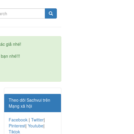
ác giả nhé!
 bạn nhé!!!
Theo dõi Sachvui trên
Mạng xã hội
Facebook
|
Twitter
|
Pinterest
|
Youtube
|
Tiktok