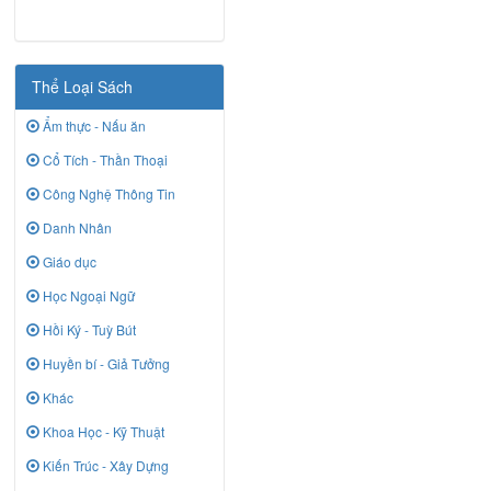
Thể Loại Sách
Ẩm thực - Nấu ăn
Cổ Tích - Thần Thoại
Công Nghệ Thông Tin
Danh Nhân
Giáo dục
Học Ngoại Ngữ
Hồi Ký - Tuỳ Bút
Huyền bí - Giả Tưởng
Khác
Khoa Học - Kỹ Thuật
Kiến Trúc - Xây Dựng