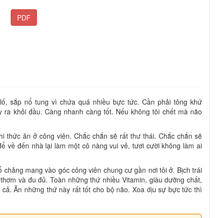
PDF
 lố, sắp nổ tung vì chứa quá nhiều bực tức. Cần phải tông khứ
ày ra khỏi đầu. Càng nhanh càng tốt. Nếu không tôi chết mà não
hi thức ăn ở công viên. Chắc chắn sẽ rất thư thái. Chắc chắn sẽ
để về đến nhà lại làm một cô nàng vui vẻ, tươi cười không làm ai
tổ chảng mang vào góc công viên chung cư gần nơi tôi ở. Bịch trái
thơm và đu đủ. Toàn những thứ nhiều Vitamin, giàu dưỡng chất,
cả. Ăn những thứ này rất tốt cho bộ não. Xoa dịu sự bực tức thì