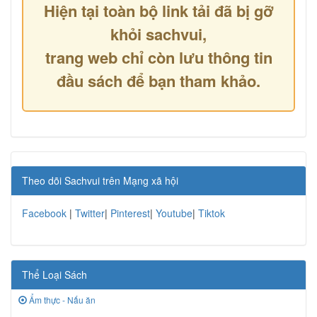
Hiện tại toàn bộ link tải đã bị gỡ
khỏi sachvui,
trang web chỉ còn lưu thông tin
đầu sách để bạn tham khảo.
Theo dõi Sachvui trên Mạng xã hội
Facebook
|
Twitter
|
Pinterest
|
Youtube
|
Tiktok
Thể Loại Sách
Ẩm thực - Nấu ăn