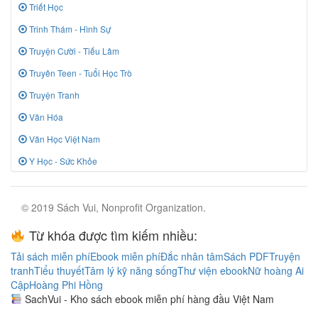
Triết Học
Trinh Thám - Hình Sự
Truyện Cười - Tiếu Lâm
Truyên Teen - Tuổi Học Trò
Truyện Tranh
Văn Hóa
Văn Học Việt Nam
Y Học - Sức Khỏe
© 2019 Sách Vui, Nonprofit Organization.
Từ khóa được tìm kiếm nhiều:
Tải sách miễn phí
Ebook miễn phí
Đắc nhân tâm
Sách PDF
Truyện
tranh
Tiểu thuyết
Tâm lý kỹ năng sống
Thư viện ebook
Nữ hoàng Ai
Cập
Hoàng Phi Hồng
SachVui - Kho sách ebook miễn phí hàng đầu Việt Nam