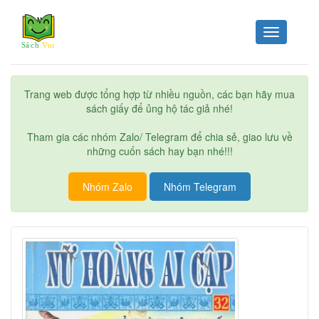
Toggle
navigation
Trang web được tổng hợp từ nhiều nguồn, các bạn hãy mua
sách giấy để ủng hộ tác giả nhé!
Tham gia các nhóm Zalo/ Telegram để chia sẻ, giao lưu về
những cuốn sách hay bạn nhé!!!
Nhóm Zalo
Nhóm Telegram