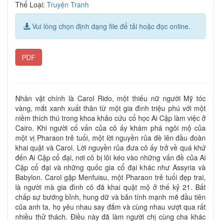
Thể Loại:
Truyện Tranh
Vui lòng chọn định dạng file để tải hoặc đọc online.
PDF
Nhân vật chính là Carol Rido, một thiếu nữ người Mỹ tóc
vàng, mắt xanh xuất thân từ một gia đình triệu phú với một
niềm thích thú trong khoa khảo cứu cổ học Ai Cập làm việc ở
Cairo. Khi người cố vấn của cô ấy khám phá ngôi mộ của
một vị Pharaon trẻ tuổi, một lời nguyền rủa đè lên đầu đoàn
khai quật và Carol. Lời nguyền rủa đưa cô ấy trở về quá khứ
đến Ai Cập cổ đại, nơi cô bị lôi kéo vào những vấn đề của Ai
Cập cổ đại và những quốc gia cổ đại khác như Assyria và
Babylon. Carol gặp Menfuisu, một Pharaon trẻ tuổi đẹp trai,
là người mà gia đình cô đã khai quật mộ ở thế kỷ 21. Bất
chấp sự bướng bỉnh, hung dữ và bản tính mạnh mẽ đầu tiên
của anh ta, họ yêu nhau say đắm và cùng nhau vượt qua rất
nhiều thử thách. Điều này đã làm người chị cùng cha khác