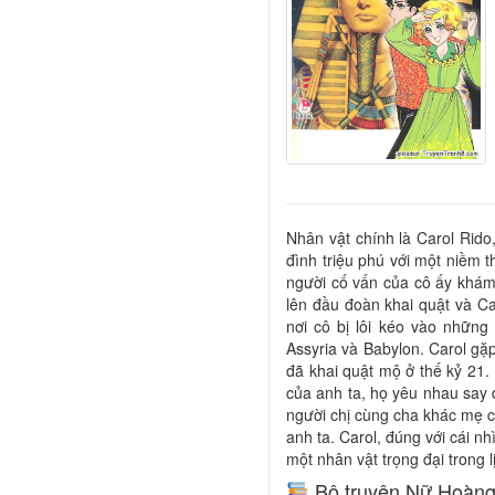
Nhân vật chính là Carol Rido
đình triệu phú với một niềm t
người cố vấn của cô ấy khám 
lên đầu đoàn khai quật và Ca
nơi cô bị lôi kéo vào nhữn
Assyria và Babylon. Carol gặp
đã khai quật mộ ở thế kỷ 21
của anh ta, họ yêu nhau say 
người chị cùng cha khác mẹ c
anh ta. Carol, đúng với cái nh
một nhân vật trọng đại trong l
Bộ truyện Nữ Hoàng