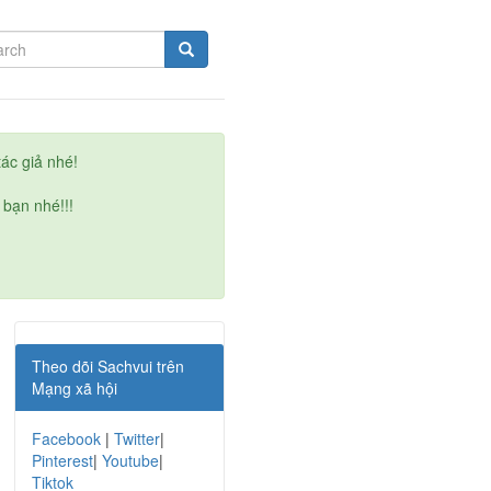
ác giả nhé!
 bạn nhé!!!
Theo dõi Sachvui trên
Mạng xã hội
Facebook
|
Twitter
|
Pinterest
|
Youtube
|
Tiktok