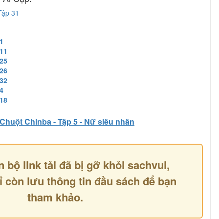
Tập 31
1
 11
 25
 26
 32
4
 18
Chuột Chinba - Tập 5 - Nữ siêu nhân
n bộ link tải đã bị gỡ khỏi sachvui,
ỉ còn lưu thông tin đầu sách để bạn
tham khảo.