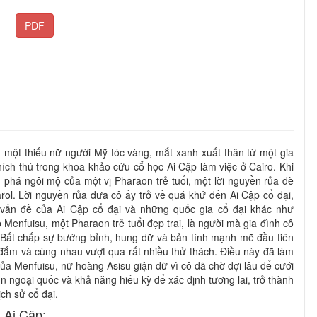
PDF
, một thiếu nữ người Mỹ tóc vàng, mắt xanh xuất thân từ một gia
hích thú trong khoa khảo cứu cổ học Ai Cập làm việc ở Cairo. Khi
phá ngôi mộ của một vị Pharaon trẻ tuổi, một lời nguyền rủa đè
rol. Lời nguyền rủa đưa cô ấy trở về quá khứ đến Ai Cập cổ đại,
g vấn đề của Ai Cập cổ đại và những quốc gia cổ đại khác như
 Menfuisu, một Pharaon trẻ tuổi đẹp trai, là người mà gia đình cô
. Bất chấp sự bướng bỉnh, hung dữ và bản tính mạnh mẽ đầu tiên
đắm và cùng nhau vượt qua rất nhiều thử thách. Điều này đã làm
ủa Menfuisu, nữ hoàng Asisu giận dữ vì cô đã chờ đợi lâu để cưới
ìn ngoại quốc và khả năng hiếu kỳ để xác định tương lai, trở thành
ịch sử cổ đại.
 Ai Cập: