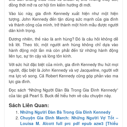
đồng thời mở ra cơ hội tìm kiếm hướng đi mới.
Vào lúc này, gia đình Kennedy xuất hiện như một hiện
tượng. John Kennedy đến tận dùng sức mạnh của gia đình
và thành công của mình, trở thành một hình mẫu được người
dân kính trọng.
Đương nhiên, thế nào là anh hùng? Đó là câu hỏi không dễ
trả lời. Theo tôi, một người anh hùng không chỉ dựa vào
hành động một lần mà còn phải đến từ những hành động
liên tục, sự tin cậy và lòng tôn kính.
Với sức hút đặc biệt của mình, gia đình Kennedy thu hút mọi
người, đặc biệt là John Kennedy và vợ Jacqueline, người với
ma lực vô song. Cả Robert Kennedy cũng góp phần vào ma
lực gia đình.
Đọc sách “Những Người Đàn Bà Trong Gia Đình Kennedy”
của tác giả Pearl S. Buck để hiểu hơn về câu chuyện này.
Sách Liên Quan:
Những Người Đàn Bà Trong Gia Đình Kennedy
Chuyện Gia Đình March: Những Người Vợ Tốt –
Louisa M. Alcott full prc pdf epub azw3 [Thiếu