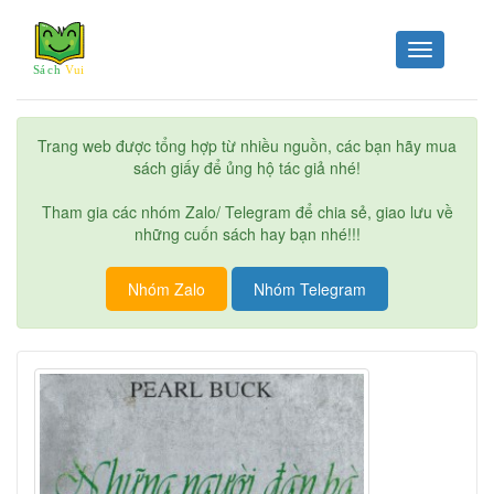
Toggle
navigation
Trang web được tổng hợp từ nhiều nguồn, các bạn hãy mua
sách giấy để ủng hộ tác giả nhé!
Tham gia các nhóm Zalo/ Telegram để chia sẻ, giao lưu về
những cuốn sách hay bạn nhé!!!
Nhóm Zalo
Nhóm Telegram