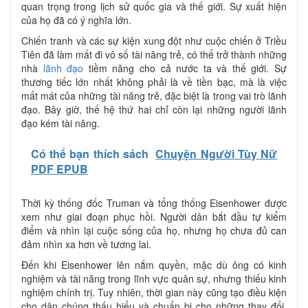
quan trọng trong lịch sử quốc gia và thế giới. Sự xuất hiện
của họ đã có ý nghĩa lớn.
Chiến tranh và các sự kiện xung đột như cuộc chiến ở Triều
Tiên đã làm mất đi vô số tài năng trẻ, có thể trở thành những
nhà
lãnh đạo
tiềm năng cho cả nước ta và thế giới. Sự
thương tiếc lớn nhất không phải là về tiền bạc, mà là việc
mất mát của những tài năng trẻ, đặc biệt là trong vai trò lãnh
đạo. Bây giờ, thế hệ thứ hai chỉ còn lại những người lãnh
đạo kém tài năng.
Có thể bạn thích sách
Chuyện Người Tùy Nữ
PDF EPUB
Thời kỳ thống đốc Truman và tổng thống Eisenhower được
xem như giai đoạn phục hồi. Người dân bắt đầu tự kiểm
điểm và nhìn lại cuộc sống của họ, nhưng họ chưa đủ can
đảm nhìn xa hơn về tương lai.
Đến khi Eisenhower lên nắm quyền, mặc dù ông có kinh
nghiệm và tài năng trong lĩnh vực quân sự, nhưng thiếu kinh
nghiệm chính trị. Tuy nhiên, thời gian này cũng tạo điều kiện
cho dân chúng thấu hiểu và chuẩn bị cho những thay đổi,