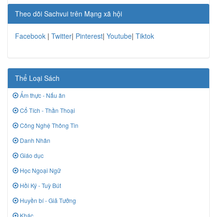
Theo dõi Sachvui trên Mạng xã hội
Facebook
|
Twitter
|
Pinterest
|
Youtube
|
Tiktok
Thể Loại Sách
Ẩm thực - Nấu ăn
Cổ Tích - Thần Thoại
Công Nghệ Thông Tin
Danh Nhân
Giáo dục
Học Ngoại Ngữ
Hồi Ký - Tuỳ Bút
Huyền bí - Giả Tưởng
Khác