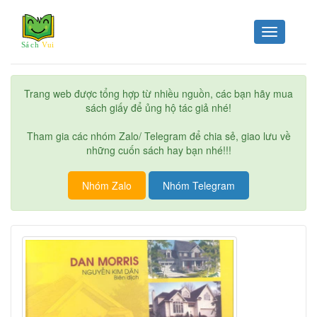
Toggle
navigation
Trang web được tổng hợp từ nhiều nguồn, các bạn hãy mua
sách giấy để ủng hộ tác giả nhé!
Tham gia các nhóm Zalo/ Telegram để chia sẻ, giao lưu về
những cuốn sách hay bạn nhé!!!
Nhóm Zalo
Nhóm Telegram