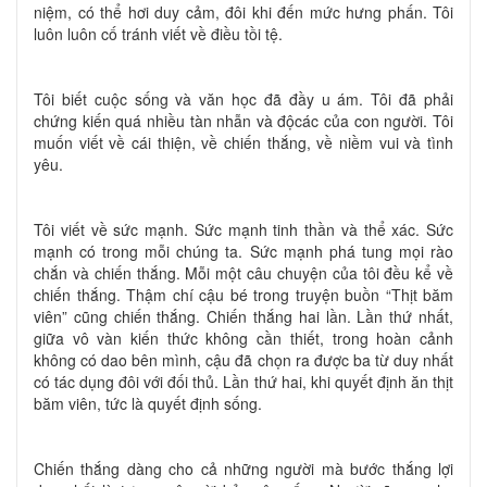
niệm, có thể hơi duy cảm, đôi khi đến mức hưng phấn. Tôi
luôn luôn cố tránh viết về điều tồi tệ.
Tôi biết cuộc sống và văn học đã đầy u ám. Tôi đã phải
chứng kiến quá nhiều tàn nhẫn và độcác của con người. Tôi
muốn viết về cái thiện, về chiến thắng, về niềm vui và tình
yêu.
Tôi viết về sức mạnh. Sức mạnh tinh thần và thể xác. Sức
mạnh có trong mỗi chúng ta. Sức mạnh phá tung mọi rào
chắn và chiến thắng. Mỗi một câu chuyện của tôi đều kể về
chiến thắng. Thậm chí cậu bé trong truyện buồn “Thịt băm
viên” cũng chiến thắng. Chiến thắng hai lần. Lần thứ nhất,
giữa vô vàn kiến thức không cần thiết, trong hoàn cảnh
không có dao bên mình, cậu đã chọn ra được ba từ duy nhất
có tác dụng đôi với đối thủ. Lần thứ hai, khi quyết định ăn thịt
băm viên, tức là quyết định sống.
Chiến thắng dàng cho cả những người mà bước thắng lợi