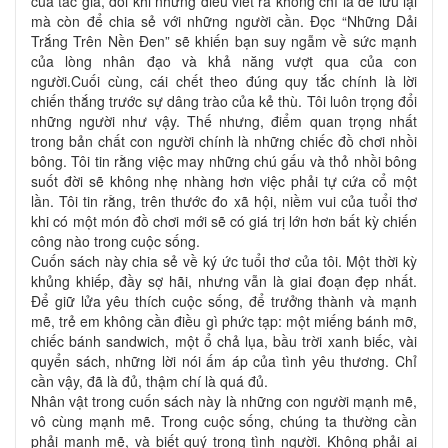
của tác giả, đôi khi những điều viết ra không chỉ là để lưu lại
mà còn để chia sẻ với những người cần. Đọc “Những Dải
Trắng Trên Nền Đen” sẽ khiến bạn suy ngẫm về sức mạnh
của lòng nhân đạo và khả năng vượt qua của con
người.Cuối cùng, cái chết theo đúng quy tắc chính là lời
chiến thắng trước sự dâng trào của kẻ thù. Tôi luôn trọng đổi
những người như vậy. Thế nhưng, điểm quan trọng nhất
trong bản chất con người chính là những chiếc đồ chơi nhồi
bông. Tôi tin rằng việc may những chú gấu và thỏ nhồi bông
suốt đời sẽ không nhẹ nhàng hơn việc phải tự cứa cổ một
lần. Tôi tin rằng, trên thước đo xã hội, niềm vui của tuổi thơ
khi có một món đồ chơi mới sẽ có giá trị lớn hơn bất kỳ chiến
công nào trong cuộc sống.
Cuốn sách này chia sẻ về ký ức tuổi thơ của tôi. Một thời kỳ
khủng khiếp, đầy sợ hãi, nhưng vẫn là giai đoạn đẹp nhất.
Để giữ lửa yêu thích cuộc sống, để trưởng thành và mạnh
mẽ, trẻ em không cần điều gì phức tạp: một miếng bánh mỡ,
chiếc bánh sandwich, một ổ chả lụa, bầu trời xanh biếc, vài
quyển sách, những lời nói ấm áp của tình yêu thương. Chỉ
cần vậy, đã là đủ, thậm chí là quá đủ.
Nhân vật trong cuốn sách này là những con người mạnh mẽ,
vô cùng mạnh mẽ. Trong cuộc sống, chúng ta thường cần
phải mạnh mẽ, và biết quý trọng tình người. Không phải ai