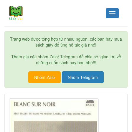
Toggle
navigation
Trang web được tổng hợp từ nhiều nguồn, các bạn hãy mua
sách giấy để ủng hộ tác giả nhé!
Tham gia các nhóm Zalo/ Telegram để chia sẻ, giao lưu về
những cuốn sách hay bạn nhé!!!
Nhóm Zalo
Nhóm Telegram