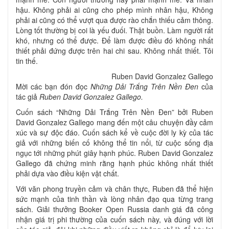
hậu. Không phải ai cũng cho phép mình nhân hậu, Không
phải ai cũng có thể vượt qua được rào chắn thiếu cảm thông.
Lòng tốt thường bị coi là yếu đuối. Thật buồn. Làm người rất
khó, nhưng có thể được. Để làm được điều đó không nhất
thiết phải đứng được trên hai chi sau. Không nhất thiết. Tôi
tin thế.
Ruben David Gonzalez Gallego
Mời các bạn đón đọc
Những Dải Trắng Trên Nền Đen
của
tác giả
Ruben David Gonzalez Gallego.
Cuốn sách “Những Dải Trắng Trên Nền Đen” bởi Ruben
David Gonzalez Gallego mang đến một câu chuyện đầy cảm
xúc và sự độc đáo. Cuốn sách kể về cuộc đời ly kỳ của tác
giả với những biến cố không thể tin nổi, từ cuộc sống địa
ngục tới những phút giây hạnh phúc. Ruben David Gonzalez
Gallego đã chứng minh rằng hạnh phúc không nhất thiết
phải dựa vào điều kiện vật chất.
Với văn phong truyền cảm và chân thực, Ruben đã thể hiện
sức mạnh của tinh thần và lòng nhân đạo qua từng trang
sách. Giải thưởng Booker Open Russia danh giá đã công
nhận giá trị phi thường của cuốn sách này, và đúng với lời