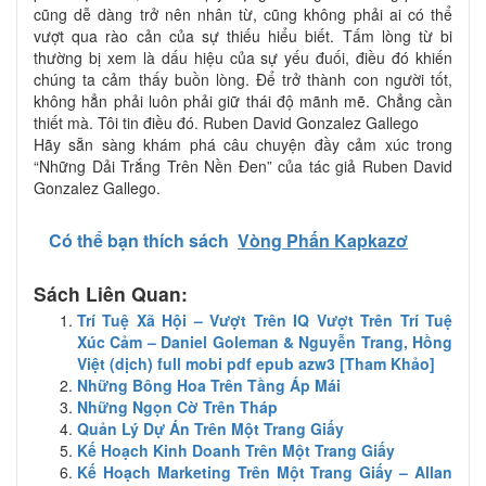
cũng dễ dàng trở nên nhân từ, cũng không phải ai có thể
vượt qua rào cản của sự thiếu hiểu biết. Tấm lòng từ bi
thường bị xem là dấu hiệu của sự yếu đuối, điều đó khiến
chúng ta cảm thấy buồn lòng. Để trở thành con người tốt,
không hẳn phải luôn phải giữ thái độ mãnh mẽ. Chẳng cần
thiết mà. Tôi tin điều đó. Ruben David Gonzalez Gallego
Hãy sẵn sàng khám phá câu chuyện đầy cảm xúc trong
“Những Dải Trắng Trên Nền Đen” của tác giả Ruben David
Gonzalez Gallego.
Có thể bạn thích sách
Vòng Phấn Kapkazơ
Sách Liên Quan:
Trí Tuệ Xã Hội – Vượt Trên IQ Vượt Trên Trí Tuệ
Xúc Cảm – Daniel Goleman & Nguyễn Trang, Hồng
Việt (dịch) full mobi pdf epub azw3 [Tham Khảo]
Những Bông Hoa Trên Tầng Áp Mái
Những Ngọn Cờ Trên Tháp
Quản Lý Dự Án Trên Một Trang Giấy
Kế Hoạch Kinh Doanh Trên Một Trang Giấy
Kế Hoạch Marketing Trên Một Trang Giấy – Allan