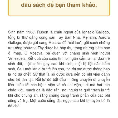
đầu sách để bạn tham khảo.
Sinh năm 1968, Ruben là cháu ngoại của Ignacio Gallego,
tổng bí thư đảng cộng sản Tây Ban Nha. Mẹ anh, Aurora
Gallego, được gửi sang Moscva để “cải tạo”, gột sạch những
tư tưởng phương Tây được bà hấp thụ trong những năm học
ở Pháp. Ở Moscva, bà quen với chàng sinh viên người
Venezuela. Kết quả của cuộc tình bị ngăn cấm là hai đứa trẻ
sinh đôi, một chết ngay sau khi sinh, một bị liệt não bẩm
sinh. Sau một lần đứa trẻ lên cơn, người mẹ được thông báo
là nó đã chết. Sự thật là nó được đưa đến cô nhi viện dành
cho trẻ tàn tật. Rồi từ đó bắt đầu những chuyến di chuyển
liên miên tới các bệnh viện và cô nhi viện, nơi mà hai thìa
cháo kiều mạch đã là đặc sản, nơi người ta quở trách lũ trẻ
khi cho chúng ăn, rằng chúng đang tranh phần của các phi
công vũ trụ. Một cuộc sống địa ngục sau khi bị tuyên bố là
đã chết.