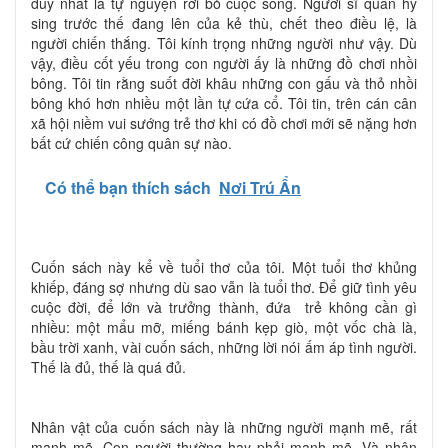
duy nhất là tự nguyện rời bỏ cuộc sống. Người sĩ quan hy
sing trước thế đang lên của kẻ thù, chết theo điều lệ, là
người chiến thắng. Tôi kính trọng những người như vậy. Dù
vậy, điều cốt yếu trong con người ấy là những đồ chơi nhồi
bông. Tôi tin rằng suốt đời khâu những con gấu và thỏ nhồi
bông khó hơn nhiều một lần tự cứa cổ. Tôi tin, trên cán cân
xã hội niềm vui sướng trẻ thơ khi có đồ chơi mới sẽ nặng hơn
bất cứ chiến công quân sự nào.
Có thể bạn thích sách
Nơi Trú Ẩn
Cuốn sách này kể về tuổi thơ của tôi. Một tuổi thơ khủng
khiếp, đáng sợ nhưng dù sao vẫn là tuổi thơ. Để giữ tình yêu
cuộc đời, để lớn và trưởng thành, đứa trẻ không cần gì
nhiều: một mẩu mỡ, miếng bánh kẹp giò, một vốc chà là,
bầu trời xanh, vài cuốn sách, những lời nói ấm áp tình người.
Thế là đủ, thế là quá đủ.
Nhân vật của cuốn sách này là những người mạnh mẽ, rất
mạnh mẽ. Con người thường hay phải mạnh mẽ. Và nhân