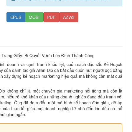
EPUB
MOBI
PDF
AZW3
 Trang Giấy: Bí Quyết Vươn Lên Đỉnh Thành Công
kinh doanh và cạnh tranh khốc liệt, cuốn sách đặc sắc Kế Hoạch
y của danh tác giả Allan Dib đã bắt đầu cuốn hút người đọc bằng
ch xây dựng kế hoạch marketing hiệu quả mà không cần mất quá
Dib không chỉ là một chuyên gia marketing nổi tiếng mà còn là
m, hiểu rõ khó khăn của những doanh nghiệp đang đấu tranh với
rketing. Ông đã đem đến một mô hình kế hoạch đơn giản, dễ áp
h của thực tế, giúp mọi doanh nghiệp từ nhỏ đến lớn đều có thể
hời gian ngắn.