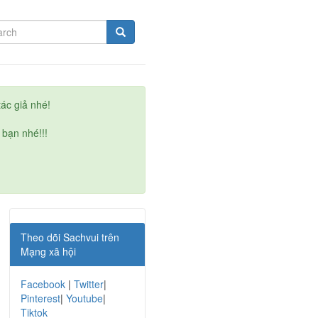
ác giả nhé!
 bạn nhé!!!
Theo dõi Sachvui trên
Mạng xã hội
Facebook
|
Twitter
|
Pinterest
|
Youtube
|
Tiktok