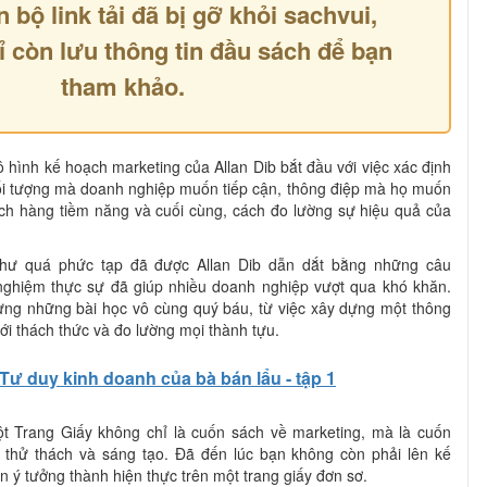
n bộ link tải đã bị gỡ khỏi sachvui,
ỉ còn lưu thông tin đầu sách để bạn
tham khảo.
 hình kế hoạch marketing của Allan Dib bắt đầu với việc xác định
đối tượng mà doanh nghiệp muốn tiếp cận, thông điệp mà họ muốn
ách hàng tiềm năng và cuối cùng, cách đo lường sự hiệu quả của
ư quá phức tạp đã được Allan Dib dẫn dắt bằng những câu
nghiệm thực sự đã giúp nhiều doanh nghiệp vượt qua khó khăn.
ng những bài học vô cùng quý báu, từ việc xây dựng một thông
với thách thức và đo lường mọi thành tựu.
Tư duy kinh doanh của bà bán lẩu - tập 1
t Trang Giấy không chỉ là cuốn sách về marketing, mà là cuốn
 thử thách và sáng tạo. Đã đến lúc bạn không còn phải lên kế
 ý tưởng thành hiện thực trên một trang giấy đơn sơ.