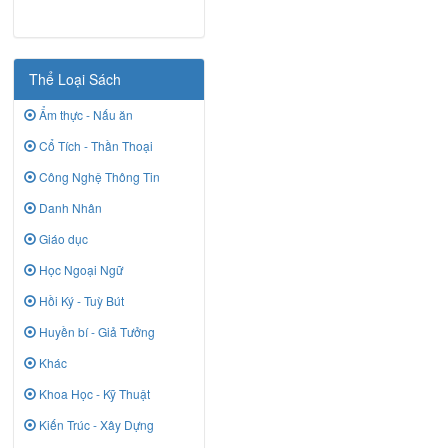
Thể Loại Sách
Ẩm thực - Nấu ăn
Cổ Tích - Thần Thoại
Công Nghệ Thông Tin
Danh Nhân
Giáo dục
Học Ngoại Ngữ
Hồi Ký - Tuỳ Bút
Huyền bí - Giả Tưởng
Khác
Khoa Học - Kỹ Thuật
Kiến Trúc - Xây Dựng