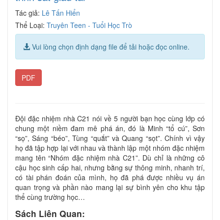
Tác giả:
Lê Tấn Hiển
Thể Loại:
Truyên Teen - Tuổi Học Trò
Vui lòng chọn định dạng file để tải hoặc đọc online.
PDF
Đội đặc nhiệm nhà C21 nói về 5 người bạn học cùng lớp có
chung một niềm đam mê phá án, đó là Minh “tổ cú”, Sơn
“sọ”, Sáng “béo”, Tùng “quắt” và Quang “sọt”. Chính vì vậy
họ đã tập hợp lại với nhau và thành lập một nhóm đặc nhiệm
mang tên “Nhóm đặc nhiệm nhà C21”. Dù chỉ là những cô
cậu học sinh cấp hai, nhưng bằng sự thông minh, nhanh trí,
có tài phán đoán của mình, họ đã phá được nhiều vụ án
quan trọng và phần nào mang lại sự bình yên cho khu tập
thể cùng trường học…
Sách Liên Quan: