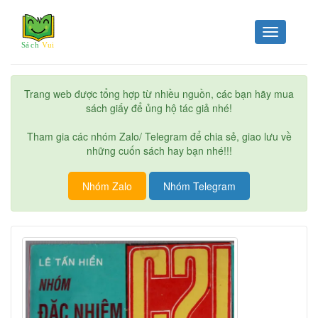
Toggle
navigation
Trang web được tổng hợp từ nhiều nguồn, các bạn hãy mua
sách giấy để ủng hộ tác giả nhé!
Tham gia các nhóm Zalo/ Telegram để chia sẻ, giao lưu về
những cuốn sách hay bạn nhé!!!
Nhóm Zalo
Nhóm Telegram