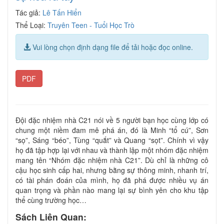
Tác giả:
Lê Tấn Hiển
Thể Loại:
Truyên Teen - Tuổi Học Trò
Vui lòng chọn định dạng file để tải hoặc đọc online.
PDF
Đội đặc nhiệm nhà C21 nói về 5 người bạn học cùng lớp có
chung một niềm đam mê phá án, đó là Minh “tổ cú”, Sơn
“sọ”, Sáng “béo”, Tùng “quắt” và Quang “sọt”. Chính vì vậy
họ đã tập hợp lại với nhau và thành lập một nhóm đặc nhiệm
mang tên “Nhóm đặc nhiệm nhà C21”. Dù chỉ là những cô
cậu học sinh cấp hai, nhưng bằng sự thông minh, nhanh trí,
có tài phán đoán của mình, họ đã phá được nhiều vụ án
quan trọng và phần nào mang lại sự bình yên cho khu tập
thể cùng trường học…
Sách Liên Quan: