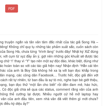
PDF
ững truyện ngắn và tản văn tâm đắc nhất của tác giả Song Hà –
tiếng! Không chỉ quy tụ những tác phẩm xuất sắc, cuốn sách còn
ủa Song Hà, chưa từng “trình làng” trước đây! Nhật ký XiZ đúng
i, với cụm từ xyz đầy ẩn ý, gợi nên những góc khuất sẽ được tác
g chữ “i” thay vì “Y” tạo nên một sự độc đáo, khác biệt, đúng như
 hoàn toàn so với các tác giả hiện nay! Nhận định “Hẳn cái tên
hác của anh là Boy Già không hề xa lạ với bạn đọc khắp trong
 dân mạng, các công dân Facebook… Trước hết, độc giả đến với
cách rất tự nhiên, từ ban đầu là sự tò mò, nghe bạn bè giới thiệu,
ạng, bạn đọc thử “một lần cho biết” rồi đến đam mê, háo hức,
. Có độc giả chia sẻ qua các status, comment rằng văn của anh
hông thể cưỡng lại được. Nhiều người cứ hễ mở laptop hay
 văn của anh đầu tiên, xem nhà văn đã viết thêm gì mới chưa?
ợc điều kỳ diệu ấy?”