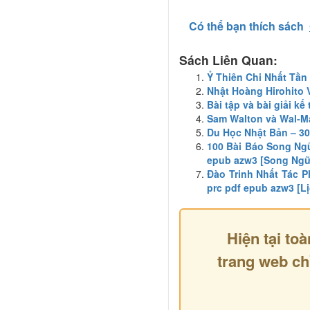
Có thể bạn thích sách
Sách Liên Quan:
Ỷ Thiên Chi Nhất Tần
Nhật Hoàng Hirohito 
Bài tập và bài giải k
Sam Walton và Wal-Ma
Du Học Nhật Bản – 3
100 Bài Báo Song Ngữ
epub azw3 [Song Ngữ
Đào Trinh Nhất Tác P
prc pdf epub azw3 [L
Hiện tại toà
trang web ch