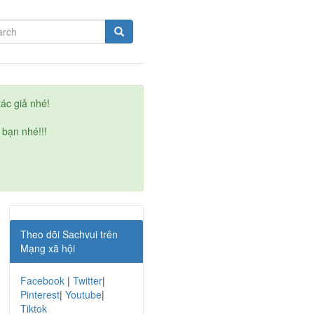
ác giả nhé!
 bạn nhé!!!
Theo dõi Sachvui trên
Mạng xã hội
Facebook
|
Twitter
|
Pinterest
|
Youtube
|
Tiktok