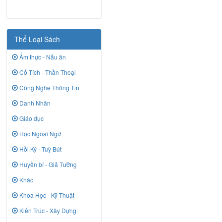
Thể Loại Sách
Ẩm thực - Nấu ăn
Cổ Tích - Thần Thoại
Công Nghệ Thông Tin
Danh Nhân
Giáo dục
Học Ngoại Ngữ
Hồi Ký - Tuỳ Bút
Huyền bí - Giả Tưởng
Khác
Khoa Học - Kỹ Thuật
Kiến Trúc - Xây Dựng