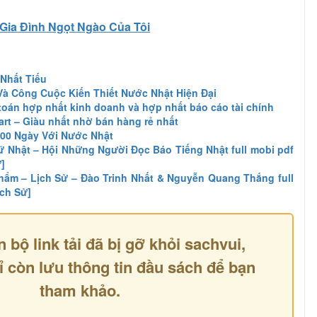
Gia Đình Ngọt Ngào Của Tôi
 Nhất Tiếu
Và Công Cuộc Kiến Thiết Nước Nhật Hiện Đại
ế toán hợp nhất kinh doanh và hợp nhất báo cáo tài chính
rt – Giàu nhất nhờ bán hàng rẻ nhất
000 Ngày Với Nước Nhật
 Nhật – Hội Những Người Đọc Báo Tiếng Nhật full mobi pdf
]
hẩm – Lịch Sử – Đào Trinh Nhất & Nguyễn Quang Thắng full
ịch Sử]
n bộ link tải đã bị gỡ khỏi sachvui,
ỉ còn lưu thông tin đầu sách để bạn
tham khảo.