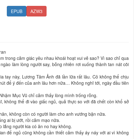
EPUB
AZW3
ran
 trong cảm giác yêu nhau khoái hoạt vui vẻ sao? Vì sao chỉ qua
t ngào làm lòng người say, bỗng nhiên rơi xuống thành tan nát cõi
a tay này, Lương Tâm Ảnh đã lần lữa rất lâu. Cô không thể chịu
hút để ý đến của anh lâu hơn nữa… Không nghĩ tới, ngày đầu tiên
y, Nhậm Mục Vũ chỉ cảm thấy lòng mình trống rỗng.
ĩ, không thể đi vào giấc ngủ, quả thực so với đã chết còn khổ sở
 thân, không còn có người làm cho anh vướng bận nữa.
ắng ai bị ướt, rồi cảm mạo nữa.
o lắng người kia có ăn no hay không.
ian để ngủ cũng không cần thiết cảm thấy áy náy với ai vì không