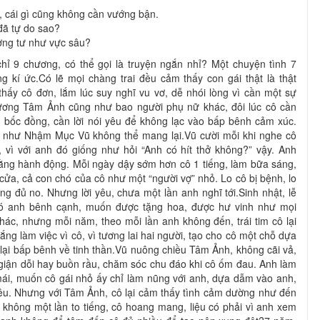
g, cái gì cũng không cần vướng bận.
đã tự do sao?
ương tư như vực sâu?
hỉ 9 chương, có thể gọi là truyện ngắn nhỉ? Một chuyện tình 7
ng kí ức.Có lẽ mọi chàng trai đều cảm thấy con gái thật là thật
hấy cô đơn, lắm lúc suy nghĩ vu vơ, dễ nhói lòng vì cần một sự
Lương Tâm Ảnh cũng như bao người phụ nữ khác, đôi lúc cô cần
 bốc đồng, cần lời nói yêu để không lạc vào bấp bênh cảm xúc.
g như Nhậm Mục Vũ không thể mang lại.Vũ cười mỗi khi nghe cô
 vì với anh đó giống như hỏi “Anh có hít thở không?” vậy. Anh
bằng hành động. Mỗi ngày dậy sớm hơn cô 1 tiếng, làm bữa sáng,
cửa, cả con chó của cô như một “người vợ” nhỏ. Lo cô bị bệnh, lo
 đủ no. Nhưng lời yêu, chưa một lần anh nghĩ tới.Sinh nhật, lễ
ó anh bênh cạnh, muốn được tặng hoa, được hư vinh như mọi
hác, nhưng mỗi năm, theo mỗi lần anh không đến, trái tim cô lại
ắng làm việc vì cô, vì tương lai hai người, tạo cho cô một chỗ dựa
lại bấp bênh về tinh thần.Vũ nuông chiều Tâm Ảnh, không cãi vả,
 giận dỗi hay buồn rầu, chăm sóc chu đáo khi cô ốm đau. Anh làm
mái, muốn cô gái nhỏ ấy chỉ làm nũng với anh, dựa dẫm vào anh,
yêu. Nhưng với Tâm Ảnh, cô lại cảm thấy tình cảm dường như đến
không một lần to tiếng, cô hoang mang, liệu có phải vì anh xem