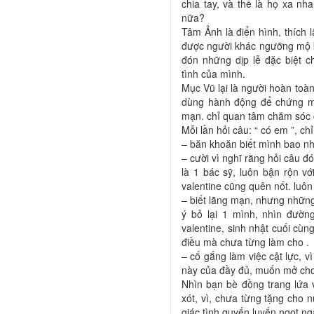
chia tay, và thế là họ xa nha
nữa?
Tâm Ảnh là điển hình, thích
được người khác ngưỡng mộ kh
đón những dịp lễ đặc biệt c
tình của mình.
Mục Vũ lại là người hoàn toàn 
dùng hành động để chứng min
mạn. chỉ quan tâm chăm sóc c
Mỗi lần hỏi câu: “ có em ”, chỉ 
– băn khoăn biết mình bao nh
– cười vì nghĩ rằng hỏi câu đó
là 1 bác sỹ, luôn bận rộn vớ
valentine cũng quên nốt. luô
– biết lãng mạn, nhưng những
ý bỏ lại 1 mình, nhìn đườn
valentine, sinh nhật cuối cù
điều mà chưa từng làm cho .
– cố gắng làm việc cật lực, 
này của đầy đủ, muốn mở cho
Nhìn bạn bè đồng trang lứa 
xót, vì, chưa từng tặng cho 
giác tình quyến luyến ngọt n