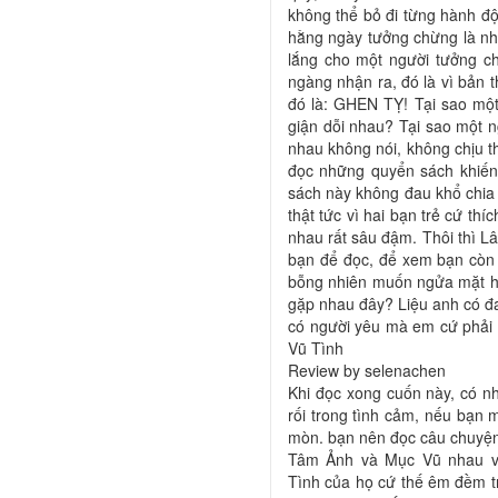
không thể bỏ đi từng hành đ
hằng ngày tưởng chừng là nhỏ
lắng cho một người tưởng chừ
ngàng nhận ra, đó là vì bản 
đó là: GHEN TỴ! Tại sao một
giận dỗi nhau? Tại sao một n
nhau không nói, không chịu th
đọc những quyển sách khiến
sách này không đau khổ chia ly
thật tức vì hai bạn trẻ cứ th
nhau rất sâu đậm. Thôi thì Lâ
bạn để đọc, để xem bạn còn
bỗng nhiên muốn ngửa mặt hỏi
gặp nhau đây? Liệu anh có đa
có người yêu mà em cứ phả
Vũ Tình
Review by selenachen​
Khi đọc xong cuốn này, có nh
rối trong tình cảm, nếu bạn m
mòn. bạn nên đọc câu chuyện n
Tâm Ảnh và Mục Vũ nhau và
Tình của họ cứ thế êm đềm t