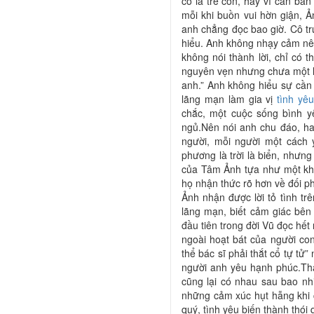
cô là trẻ con, hay vì căn b
mỗi khi buồn vui hờn giận, Ản
anh chẳng đọc bao giờ. Cô t
hiểu. Anh không nhạy cảm nê
không nói thành lời, chỉ có th
nguyên vẹn nhưng chưa một lầ
anh.” Anh không hiểu sự cần 
lãng mạn làm gia vị
tình yê
chắc, một cuộc sống bình y
ngủ.Nên nói anh chu đáo, ha
người, mỗi người một cách 
phương là trời là biển, nhưng 
của Tâm Ảnh tựa như một kho
họ nhận thức rõ hơn về đối p
Ảnh nhận được lời tỏ tình tr
lãng mạn, biết cảm giác bên 
đầu tiên trong đời Vũ đọc hết
ngoài hoạt bát của người con
thể bác sĩ phải thắt cổ tự tử
người anh yêu hạnh phúc.Th
cũng lại có nhau sau bao nhi
những cảm xúc hụt hẫng khi 
quý, tình yêu biến thành thói