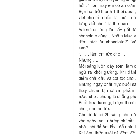
hỏi . “Hôm nay em có ăn cơm 
Bọn họ, trở thành 1 thói quen,
viết cho rất nhiều lá thư –
từng viết cho 1 lá thư nào.
Valentine tức giận lấy gối 
chocolate cũng , Nhậm Mục Vũ
“Em thích ăn chocolate?”. V
sao?
“, , … làm em tức chết!”.
Nhưng ….
Mỗi sáng luôn dậy sớm, làm đồ
ngủ ra khỏi giường, khi đán
điểm chải đầu và cột tóc cho .
Những ngày phải trực buổi s
thay chuẩn bị mọi vật phẩm 
rượu cho . chung là chẳng phả
Buổi trưa luôn gọi điện thoạ
chỗ , dẫn ăn trưa.
Cho dù là có 2h sáng, cho dù
vào ngày mai, nhưng chỉ cần
nhà , chỉ để ôm lấy , để nhìn
Khi ốm, thức suốt cả đêm để c