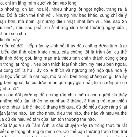
háo, chỉ im lặng mỉm cười và ôm vào lòng.
o nhoáng, ồn ào, hoa lệ, nhiều những lời ngọt ngào. trắng ra là
o. Đó là cách thể tình với . Nhưng như bao khác, cũng chỉ để ý
mạn hơn, mà nhìn lại những điều nhặt nhất làm vì . Nếu sao 2h
u nhớ , nếu sao phải lo cả những sinh hoạt thường ngày của ,
chăm sóc cho .
là câu này:
 nếu cả đời , kiếp này hy sinh hết thảy đều chẳng được tính là gì
biểu đạt tình cảm khác nhau, của chúng tôi là trầm ổn, cụ thể
à tình đóng gói, lãng mạn mà thiếu tình chân thành cũng giống
trong lại rỗng . Nếu bạn thích loại tình cảm mỹ miều bên ngoài,
ại cũng chỉ là hư . ấy có lẽ thích và ngưỡng mộ hộp quà hoa lệ
ái hộp vẫn chỉ là cái hộp, mở ra rồi, bên trong chẳng có gì. Mà ấy
ng bên ngoài, lại có được món quà quý giá nhất, kim cương dù có
uý như cũ.”
cảm của đối phương, đều cứng rắn chịu mở ra cho người kia thấy
i những hiểu lầm khiến họ xa nhau 3 tháng, 3 tháng trôi qua khiến
 cho nhau là thế nào. 3 tháng trôi qua, đủ để hiểu được rằng ỷ lại
t vật thế nào, làm cho nhiều điều thế nào, thế nào và hiều và thể
qua đủ để hiểu vô tâm của làm tổn thương thế nào.
 của Mục Vũ và Tâm Ảnh là câu chuyện xảy ra trong thực tế rất
 biết quý trọng những gì mình có. Có thể bạn thường trách bạn trai