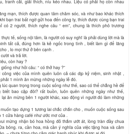
u, tranh cãi, giải thích, níu kéo nhau. Liệu có phải họ còn nhau
 lãng mạn, thích được quan tâm chăm sóc, và như bao khác thích
i bạn trai bất ngờ gửi hoa đến công ty, thích được cùng bạn trai
hỉ có 2 người, thích nghe câu “ em”, chung là thích phô trương
thực tế, sống nội tâm, là người có suy nghĩ là phải dùng lời mà là
h tất cả, đúng hơn là kẻ ngốc trong tình , biết làm gì để lãng
ho , lo mọi thứ ở bên cạnh .
cười và trả lời.
iêu, còn hay ?
 giống như hỏi câu: “ có thở hay ?”
i công việc của mình quên luôn cả các dịp kỷ niệm, sinh nhật ,
n phải 1 mình ăn mừng những ngày lễ đó.
 lúc quan trọng trong cuộc sống như thế, sao có thể chẳng hề để
g biết bao cặp đôi? rất buồn, luôn quên những ngày như thế,
ng lại ăn mừng bên 1 người khác, xao động vì người đó làm những
vì muốn tạo dựng 1 tương lai chắc chắn cho , muốn cuộc sống sau
 1 cửa hàng café như ước mơ của .
vui mừng nhận bó hoa hồng đỏ thắm ướt át, lòng tràn đầy chua
nửa bông. ra, cần hoa, mà cần ý nghĩa của việc tặng hoa và cảm
gào, – chưa từng cho cảm giác hạnh phúc khi được ai đó .