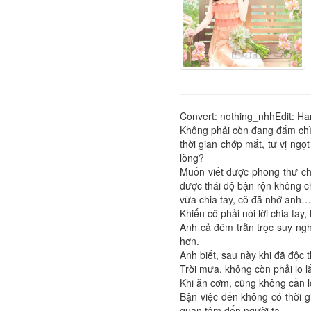
Convert: nothing_nhhEdit: Ha
Không phải còn đang đắm chìm
thời gian chớp mắt, tư vị ngọ
lòng?
Muốn viết được phong thư chi
được thái độ bận rộn không c
vừa chia tay, cô đã nhớ anh…
Khiến cô phải nói lời chia ta
Anh cả đêm trằn trọc suy ngh
hơn.
Anh biết, sau này khi đã độc
Trời mưa, không còn phải lo l
Khi ăn cơm, cũng không cần l
Bận việc đến không có thời g
quan tâm đến người ta.