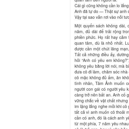
Cái gì cũng không cần lo lắn
Anh đã tự do — Thật sự anh 
Vậy tại sao vẫn rơi vào nỗi t
Một quyển sách không dài, c
năm, đủ dài để trải rộng tro
phiền phức. Họ rất hay cảm t
quan tâm, dù là nhỏ nhất. 
được cần một chút lãng mạn,
Tất cả những điều ấy, dườn
hỏi “Anh có yêu em không?”,
không yêu bằng lời nói, mà 
đưa cô đi làm, chăm sóc nhà 
cô mặc không đủ ấm, ăn không
tình nhân, Tâm Ảnh muốn c
người con gái có người yêu k
càng trở nên bất an. Anh cố g
vững chắc về vật chất nhưng 
im lặng lắng nghe mỗi khi cô
tất cả vì anh muốn cô thoải 
cần có anh, đó là cách anh 
từ một phía, 7 năm yêu nhau 