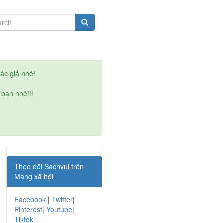
ác giả nhé!
 bạn nhé!!!
Theo dõi Sachvui trên
Mạng xã hội
Facebook
|
Twitter
|
Pinterest
|
Youtube
|
Tiktok