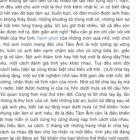
ản anh không để tâm đến cô đủ nhiều để tạo nên xung đột?7 năm,
h đều viết cho anh một lá thư tình kiêm nhật kí, vì cô biết rằng
rút hết vào đó bao tâm sự, buồn bực, cô đơn muốn được anh thấu
n không thấy được những khoảng tối trong mắt cô, những tâm sự
ể trải trên từng trang giấy. Vũ lưu giữ thật nhiều, tất cả đều còn
n được mở ra, đơn giản anh nghĩ “Nếu cần gì em chỉ cần nói với
thiết của thư tình,
hạnh phúc
của những món quà nhỏ, một chút
u
, thứ anh muốn mang đến cho Tâm Ảnh là một tương lại vững
ên, luôn có anh bên cạnh chăm sóc cho cô từng bữa ăn, giấc
y là vô tâm. Nói anh thâm tình hay hời hợt mới là đúng đây?Hai
yêu, một cách đánh giá tình yêu khác nhau. Tuy đều xem đối
cách biểu hiện lại cũng khác biệt như biển với trời. :))Lời chia tay
ảng lặng, một sự trải nghiệm nhỏ sau thời gian dài mệt mỏi, để
hương, nhận thức về tình cảm của mình. Nhờ có lời chia tay ấy mà
ên radio, biết được hương vị của nụ hôn dưới mưa và lời cầu hôn
Vũ quan trọng hơn mọi thứ trên đời. Cũng từ lời chia tay ấy, lần
 những lá thư tình của cô, biết những bất an, buồn tủi đằng sau vẻ
 gái anh yêu, biết cái sự lãng mạn dưới mưa có thể khiến “toàn
” nhưng vẫn làm vì anh hiểu, đó là điều Tâm Ảnh cần, là điều khiến
ật may mắn vì cuối cùng họ cũng dung nạp tính cách của nhau,
êu hiểu lầm, xa cách. 3 tháng với những trang nhật kí chia tay,
cách xa nhau đã làm cho họ nhận ra một điều: tình yêu rất đáng
 quen lại rất đáng sợ. Nó khiến cho bạn không thể thiếu một người,