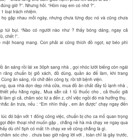
đúng giờ ?”. Nhưng hỏi. “Hôm nay em có nhớ ?”.
 1 loại trách nhiệm.
 dù họ gặp nhau mỗi ngày, nhưng chưa từng đọc nó và cũng chưa
đập túi bụi. “Nào có người nào như ? thấy bóng dáng, ngay cả
, chết !”.
ẻ mặt hoang mang. Con phải ai cũng thích đồ ngọt, sợ béo phì
 ăn sáng rồi lái xe 30ph sang nhà , gọi nhóc lười biếng còn ngái
h răng chuẩn bị giỏ xách, đồ dùng, quần áo để làm, khi trang
 Cùng ăn sáng, rồi chở đến công ty, rồi tới bệnh viện.
áng, qua nhà dọn dẹp nhà cửa, mua đồ ăn chất đầy tủ lạnh nhà ,
thiết yếu hằng ngày,. Mua sẵn cả 1 tủ thuốc cho , cả thuốc giã
i làm gì cả, chăm sóc từ a đến z, chỉ việc ngồi đó mà hưởng thụ.
i nhắc ăn trưa, nếu : “Em nhìn thấy , em ăn được” chạy ngay đến
 lúc đó bận với 1 đống công việc, chuẩn bị cho ca mổ quan trọng
 gọi điện thoại nhớ muốn gặp , chẳng nề hà mà chạy xe ngay qua
 thấy dù chỉ 5ph có mất 1h chạy xe về cũng chẳng là gì.
hăm sóc cho . chưa bao giờ nặng lời với , toàn chỉ là gây trước,