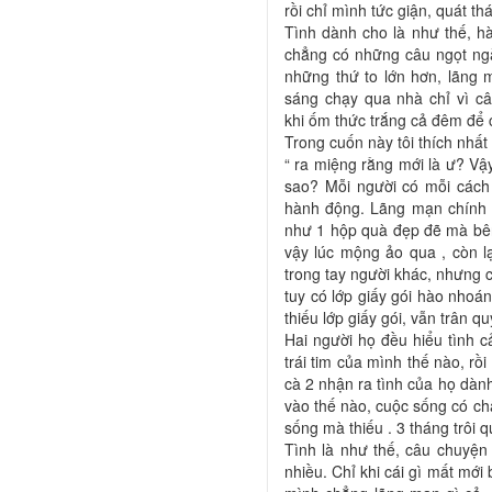
rồi chỉ mình tức giận, quát t
Tình dành cho là như thế, hà
chẳng có những câu ngọt ngà
những thứ to lớn hơn, lãng 
sáng chạy qua nhà chỉ vì câ
khi ốm thức trắng cả đêm để 
Trong cuốn này tôi thích nhất 
“ ra miệng rằng mới là ư? Vậy
sao? Mỗi người có mỗi cách 
hành động. Lãng mạn chính l
như 1 hộp quà đẹp đẽ mà bên 
vậy lúc mộng ảo qua , còn l
trong tay người khác, nhưng c
tuy có lớp giấy gói hào nhoá
thiếu lớp giấy gói, vẫn trân q
Hai người họ đều hiểu tình 
trái tim của mình thế nào, rồ
cà 2 nhận ra tình của họ dành
vào thế nào, cuộc sống có chậ
sống mà thiếu . 3 tháng trôi 
Tình là như thế, câu chuyện
nhiều. Chỉ khi cái gì mất mới