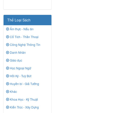
Thể Loại Sách
Ẩm thực - Nấu ăn
Cổ Tích - Thần Thoại
Công Nghệ Thông Tin
Danh Nhân
Giáo dục
Học Ngoại Ngữ
Hồi Ký - Tuỳ Bút
Huyền bí - Giả Tưởng
Khác
Khoa Học - Kỹ Thuật
Kiến Trúc - Xây Dựng