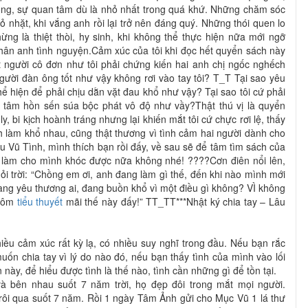
ộng, sự quan tâm dù là nhỏ nhất trong quá khứ. Những chăm sóc
 nhặt, khi vắng anh rồi lại trở nên đáng quý. Những thói quen lo
ng là thiệt thòi, hy sinh, khi không thể thực hiện nữa mới ngỡ
thân anh tình nguyện.Cảm xúc của tôi khi đọc hết quyển sách này
 người cô đơn như tôi phải chứng kiến hai anh chị ngốc nghếch
gười đàn ông tốt như vậy không rơi vào tay tôi? T_T Tại sao yêu
ể hiện để phải chịu dằn vặt đau khổ như vậy? Tại sao tôi cứ phải
 tâm hồn sến súa bộc phát vô độ như vầy?Thật thú vị là quyển
, bi kịch hoành tráng nhưng lại khiến mắt tôi cứ chực rơi lệ, thấy
ích làm khổ nhau, cũng thật thương vì tình cảm hai người dành cho
u Vũ Tình, mình thích bạn rồi đấy, về sau sẽ để tâm tìm sách của
 làm cho mình khóc được nữa không nhé! ????Cơn điên nổi lên,
 trời: “Chồng em ơi, anh đang làm gì thế, đến khi nào mình mới
ng yêu thương ai, đang buồn khổ vì một điều gì không? VÌ không
i ôm
tiểu thuyết
mãi thế này đấy!” TT_TT***Nhật ký chia tay – Lâu
iều cảm xúc rất kỳ lạ, có nhiều suy nghĩ trong đầu. Nếu bạn rắc
uốn chia tay vì lý do nào đó, nếu bạn thấy tình của mình vào lối
ày, để hiểu được tình là thế nào, tình cần những gì để tồn tại.
 bên nhau suốt 7 năm trời, họ đẹp đôi trong mắt mọi người.
rôi qua suốt 7 năm. Rồi 1 ngày Tâm Ảnh gửi cho Mục Vũ 1 lá thư