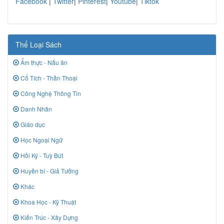
Facebook
|
Twitter
|
Pinterest
|
Youtube
|
Tiktok
Thể Loại Sách
Ẩm thực - Nấu ăn
Cổ Tích - Thần Thoại
Công Nghệ Thông Tin
Danh Nhân
Giáo dục
Học Ngoại Ngữ
Hồi Ký - Tuỳ Bút
Huyền bí - Giả Tưởng
Khác
Khoa Học - Kỹ Thuật
Kiến Trúc - Xây Dựng