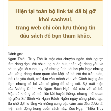
Hiện tại toàn bộ link tải đã bị gỡ
khỏi sachvui,
trang web chỉ còn lưu thông tin
đầu sách để bạn tham khảo.
Đánh giá:
Ngạn Thiếu Truy Thê là một câu chuyện ngôn tình ngược
tâm đáng đọc. Với nội dung cuốn hút, nhân vật đáng yêu và
cốt truyện lôi cuốn, tuy có những tình tiết hơi phi logic nhưng
vẫn xứng đáng được quan tâm.Một cô bé trôi dạt trên biển,
thể xác yếu đuối, chỉ dựa vào mảnh ván vỡ. Cảnh tượng ảm
đạm nhưng cô bé vẫn cố gắng để sống sót. Sự xuất hiện
của Vương Chính và Ngạn Bách Ngôn đã cứu vớt cô bé.
Mặc dù không có mối liên kết huyết thống, nhưng mối quan
hệ giữa Sơ Sênh và Ngạn Bách Ngôn ngày càng phức tạp.
Sự chờ đợi, lo lắng và những cung bậc cảm xúc đều được tái
hiện sinh động trong cuốn sách này. Đọc Ngạn Thiếu Truy