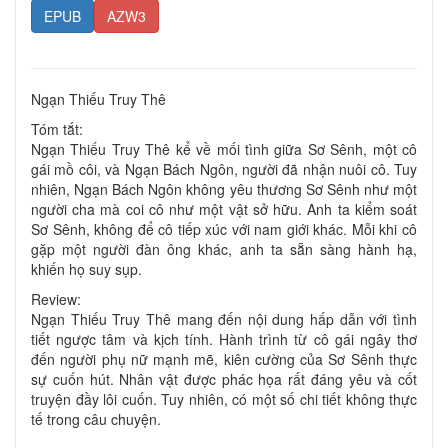
EPUB
AZW3
Ngạn Thiếu Truy Thê
Tóm tắt:
Ngạn Thiếu Truy Thê kể về mối tình giữa Sơ Sênh, một cô
gái mồ côi, và Ngạn Bách Ngôn, người đã nhận nuôi cô. Tuy
nhiên, Ngạn Bách Ngôn không yêu thương Sơ Sênh như một
người cha mà coi cô như một vật sở hữu. Anh ta kiểm soát
Sơ Sênh, không để cô tiếp xúc với nam giới khác. Mỗi khi cô
gặp một người đàn ông khác, anh ta sẵn sàng hành hạ,
khiến họ suy sụp.
Review:
Ngạn Thiếu Truy Thê mang đến nội dung hấp dẫn với tình
tiết ngược tâm và kịch tính. Hành trình từ cô gái ngây thơ
đến người phụ nữ mạnh mẽ, kiên cường của Sơ Sênh thực
sự cuốn hút. Nhân vật được phác họa rất đáng yêu và cốt
truyện đầy lôi cuốn. Tuy nhiên, có một số chi tiết không thực
tế trong câu chuyện.