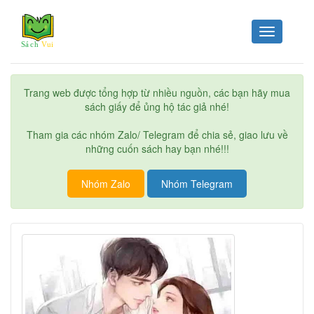
Toggle
navigation
Trang web được tổng hợp từ nhiều nguồn, các bạn hãy mua
sách giấy để ủng hộ tác giả nhé!
Tham gia các nhóm Zalo/ Telegram để chia sẻ, giao lưu về
những cuốn sách hay bạn nhé!!!
Nhóm Zalo
Nhóm Telegram