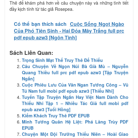
Thê để khám phá hơn về câu chuyện này và những tình tiết
đầy kịch tính từ tác giả Rosepea.
Có thể bạn thích sách
Cuộc Sống Ngọt Ngào
Của Phó Tiên Sinh - Hai Đóa Mây Trắng full prc
pdf epub azw3 [Ngôn Tình]
Sách Liên Quan:
Trọng Sinh Mạt Thế Truy Thê Đế Thiếu
Câu Chuyện Về Ngọn Núi Bà Già Mù – Nguyễn
Quang Thiều full prc pdf epub azw3 [Tập Truyện
Ngắn]
Cuộc Phiêu Lưu Của Văn Ngan Tướng Công – Vũ
Tú Nam full mobi pdf epub azw3 [Thiếu Nhi]
Tuyển Tập Truyện Ngắn Hay Việt Nam Dành Cho
Thiếu Nhi Tập 1 – Nhiều Tác Giả full mobi pdf
epub azw3 [Tuổi Hồng]
Kiếm Khách Truy Thê PDF EPUB
Minh Tướng Quân Hệ Liệt: Phá Lãng Trùy PDF
EPUB
Chuyện Một Đội Trưởng Thiếu Niên – Hoài Giao