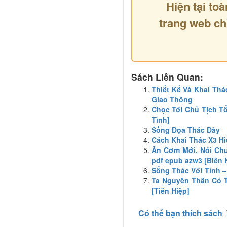
Hiện tại toà
trang web ch
Sách Liên Quan:
Thiết Kế Và Khai Th
Giao Thông
Chọc Tới Chủ Tịch Tổ
Tình]
Sống Đọa Thác Đày
Cách Khai Thác X3 H
Ăn Cơm Mới, Nói Chu
pdf epub azw3 [Biên 
Sống Thác Với Tình –
Ta Nguyên Thần Có T
[Tiên Hiệp]
Có thể bạn thích sách