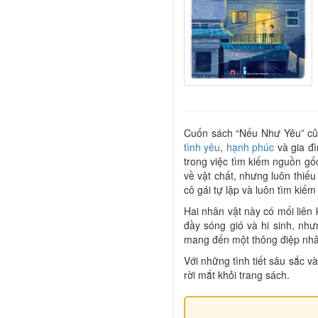
Cuốn sách “Nếu Như Yêu” củ
tình yêu
,
hạnh phúc
và gia đ
trong việc tìm kiếm nguồn g
về vật chất, nhưng luôn thiế
cô gái tự lập và luôn tìm ki
Hai nhân vật này có mối liên 
đầy sóng gió và hi sinh, nh
mang đến một thông điệp nhân
Với những tình tiết sâu sắc 
rời mắt khỏi trang sách.