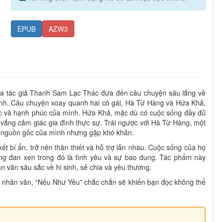
EPUB
AZW3
a tác giả Thanh Sam Lạc Thác đưa đến câu chuyện sâu lắng về
ình. Câu chuyện xoay quanh hai cô gái, Hà Từ Hàng và Hứa Khả,
ốc và hạnh phúc của mình. Hứa Khả, mặc dù có cuộc sống đầy đủ
u vắng cảm giác gia đình thực sự. Trái ngược với Hà Từ Hàng, một
ếm nguồn gốc của mình nhưng gặp khó khăn.
kết bí ẩn, trở nên thân thiết và hỗ trợ lẫn nhau. Cuộc sống của họ
ưng đan xen trong đó là tình yêu và sự bao dung. Tác phẩm này
 văn sâu sắc về hi sinh, sẻ chia và yêu thương.
và nhân văn, “Nếu Như Yêu” chắc chắn sẽ khiến bạn đọc không thể