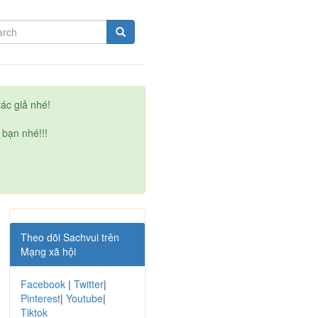
ác giả nhé!
 bạn nhé!!!
Theo dõi Sachvui trên
Mạng xã hội
Facebook
|
Twitter
|
Pinterest
|
Youtube
|
Tiktok