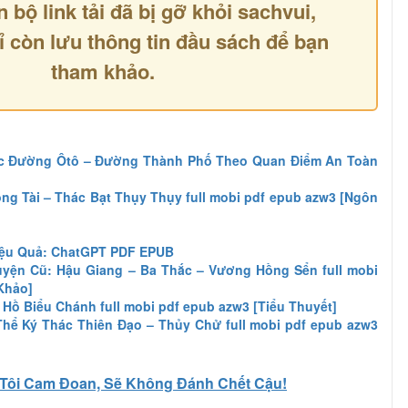
n bộ link tải đã bị gỡ khỏi sachvui,
ỉ còn lưu thông tin đầu sách để bạn
tham khảo.
ác Đường Ôtô – Đường Thành Phố Theo Quan Điểm An Toàn
ng Tài – Thác Bạt Thụy Thụy full mobi pdf epub azw3 [Ngôn
iệu Quả: ChatGPT PDF EPUB
yện Cũ: Hậu Giang – Ba Thắc – Vương Hồng Sển full mobi
Khảo]
 Hồ Biểu Chánh full mobi pdf epub azw3 [Tiểu Thuyết]
hể Ký Thác Thiên Đạo – Thủy Chử full mobi pdf epub azw3
Tôi Cam Đoan, Sẽ Không Đánh Chết Cậu!