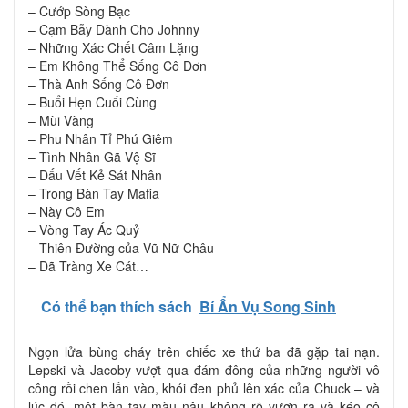
– Cướp Sòng Bạc
– Cạm Bẫy Dành Cho Johnny
– Những Xác Chết Câm Lặng
– Em Không Thể Sống Cô Đơn
– Thà Anh Sống Cô Đơn
– Buổi Hẹn Cuối Cùng
– Mùi Vàng
– Phu Nhân Tỉ Phú Giêm
– Tình Nhân Gã Vệ Sĩ
– Dấu Vết Kẻ Sát Nhân
– Trong Bàn Tay Mafia
– Này Cô Em
– Vòng Tay Ác Quỷ
– Thiên Đường của Vũ Nữ Châu
– Dã Tràng Xe Cát…
Có thể bạn thích sách
Bí Ẩn Vụ Song Sinh
Ngọn lửa bùng cháy trên chiếc xe thứ ba đã gặp tai nạn.
Lepski và Jacoby vượt qua đám đông của những người vô
công rồi chen lấn vào, khói đen phủ lên xác của Chuck – và
lúc đó, một bàn tay màu nâu không rõ vươn ra và kéo cô