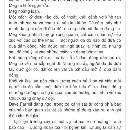
Meg ra khỏi ngọn lửa.
Meg hoảng loạn.
Một cách kỳ diệu nào đó, cô thoát khỏi cảnh vỡ kính tan
tành, nhưng vụ va chạm xe vẫn tàn khốc. Cô cảm thấy như
mình đang bị dẫn đi đâu đó, nhưng chân cô đành đứng im.
Meg không nhìn thấy gì xung quanh, chỉ cảm nhận sự tiếp
xúc với các cơ thể khác – một người da đỏ nào đó đưa cô
qua đám đông. Mọi người bất ngờ quay lại nhìn cô, nhưng
sau đó chú ý lại vào những chiếc xe đang bốc cháy.
Khi thùng xăng của xe thứ ba nổ và đám đông dần tan ra,
Meg có vẻ như sắp ngất đi. Nhưng lúc ấy, người da đỏ đưa
tay dưới gối cô, đặt cô lên vai và bắt đầu mở lối qua đám
đông.
Khói và lửa tạo nên cảnh tượng cuốn hút hơn cả việc một
người da đỏ cầm một đứa trẻ bẩn thỉu đi xa. Đám đông
nhường đường cho họ đi qua, sau đó hướng ánh nhìn về xác
Chuck đang cháy dữ dội.
Dave Farrell đang ngồi trong xe cảnh sát từ cổng phía bắc
của sân bay quan sát tất cả những gì đang xảy ra, anh gọi
điện cho Beigler.
– Tại hiện trường xảy ra một vụ tai nạn kinh hoàng – anh
báo cáo – Đường hoàn toàn bị nghẹt kín. Chúng ta cần sự