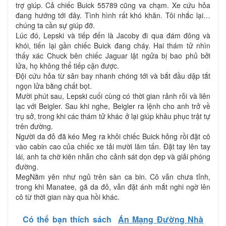
trợ giúp. Cả chiếc Buick 55789 cũng va chạm. Xe cứu hỏa
đang hướng tới đây. Tình hình rất khó khăn. Tôi nhắc lại…
chúng ta cần sự giúp đỡ.
Lúc đó, Lepski và tiếp đến là Jacoby đi qua đám đông và
khói, tiến lại gần chiếc Buick đang cháy. Hai thám tử nhìn
thấy xác Chuck bên chiếc Jaguar lật ngửa bị bao phủ bởi
lửa, họ không thể tiếp cận được.
Đội cứu hỏa từ sân bay nhanh chóng tới và bắt đầu dập tắt
ngọn lửa bằng chất bọt.
Mười phút sau, Lepski cuối cùng có thời gian rảnh rỗi và liên
lạc với Beigler. Sau khi nghe, Beigler ra lệnh cho anh trở về
trụ sở, trong khi các thám tử khác ở lại giúp khâu phục trật tự
trên đường.
Người da đỏ đã kéo Meg ra khỏi chiếc Buick hỏng rồi đặt cô
vào cabin cao của chiếc xe tải mười lăm tấn. Đặt tay lên tay
lái, anh ta chờ kiên nhẫn cho cảnh sát dọn dẹp và giải phóng
đường.
MegNằm yên như ngủ trên sàn ca bin. Cô vẫn chưa tỉnh,
trong khi Manatee, gã da đỏ, vẫn đặt ánh mắt nghi ngờ lên
cô từ thời gian này qua hồi khác.
Có thể bạn thích sách
Án Mạng Đường Nhà