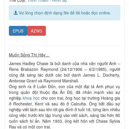
Vui lòng chọn định dạng file để tải hoặc đọc online.
EPUB
AZW3
Muốn Sống Thì Hãy…
James Hadley Chase là bút danh của nhà văn người Anh –
Rene Brabazon Raymond (24/12/1906 – 6/2/1985), người
cũng đã sáng tác dưới các bút danh James L. Docherty,
Ambrose Grant và Raymond Marshall.
Ông sinh ra ở Luân Đôn, con của một đại tá Anh phục vụ
trong quân đội thuộc địa Ấn Độ, đã nhấn mạnh vào sự
nghiệp
khoa học
cho con trai, ông học tại trường Hoàng gia
ở Rochester, Kent và sau đó ở Calcutta. Ông bắt đầu sự
nghiệp viết lách sau khi rời gia đình ở tuổi 18, từng làm nhiều
công việc trước khi tập trung vào viết sách, sáng tác hơn 80
cuốn sách bí ẩn. Năm 1933, ông kết hôn với Chase Sylvia
Ray và có một con trai.