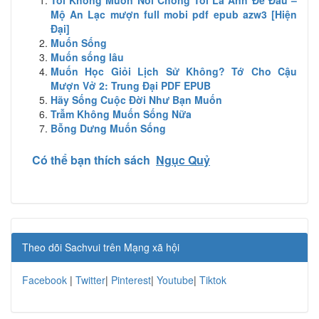
Mộ An Lạc mượn full mobi pdf epub azw3 [Hiện
Đại]
Muốn Sống
Muốn sống lâu
Muốn Học Giỏi Lịch Sử Không? Tớ Cho Cậu
Mượn Vở 2: Trung Đại PDF EPUB
Hãy Sống Cuộc Đời Như Bạn Muốn
Trẫm Không Muốn Sống Nữa
Bỗng Dưng Muốn Sống
Có thể bạn thích sách
Ngục Quỷ
Theo dõi Sachvui trên Mạng xã hội
Facebook
|
Twitter
|
Pinterest
|
Youtube
|
Tiktok