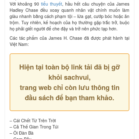
Với khoảng 90
tiểu thuyết
, hầu hết câu chuyện của James
Hadley Chase đều xoay quanh nhân vật chính muốn làm
giàu nhanh bằng cách phạm tội – lừa gạt, cướp bóc hoặc ăn
trộm. Tuy nhiên, kế hoạch của họ thường gặp trắc trở, buộc
họ phải giết người để che đậy và trở nên phức tạp hơn.
Các tác phẩm của James H. Chase đã được phát hành tại
Việt Nam:
Hiện tại toàn bộ link tải đã bị gỡ
khỏi sachvui,
trang web chỉ còn lưu thông tin
đầu sách để bạn tham khảo.
– Cái Chết Từ Trên Trời
– Cả Thế Gian Trong Túi
– Ôi Đàn Bà
– Cạm Bẫy