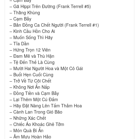
– Gã Hippi Trên Đường (Frank Terrell #5)
– Thằng Khùng
– Cạm Bẫy
– Bản Đồng Ca Chết Người (Frank Terrell #1)
– Kinh Cầu Hồn Cho Ai
– Muốn Sống Thì Hãy
– Tỉa Dần
– Hứng Trọn 12 Viên
– Đam Mê và Thù Hận
– Tệ Đến Thế Là Cùng
– Mười Hai Người Hoa và Một Cô Gái
– Buổi Hẹn Cuối Cùng
– Trở Về Từ Cõi Chết
– Không Nơi Ẩn Nấp
– Đồng Tiền và Cạm Bẫy
– Lại Thêm Một Cú Đấm
– Hãy Đặt Nàng Lên Tấm Thảm Hoa
– Cành Lan Trong Gió Bão
– Những Xác Chết
– Chiếc Áo Khoác Ghê Tởm
– Món Quà Bí Ẩn
– Âm Mưu Hoàn Hảo