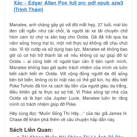
Xác - Edgar Allan Poe full prc pdf epub azw3
[Trinh Thám]
Manatee, anh chàng gầy gò với đôi mắt hẹp, 27 tuổi, mái tóc
đen cắt ngắn như cái chổi, là người lái xe tải chuyên chở
hòm cam từ chợ ra sân bay cho Ocida. Gã đã trải qua ba
năm sống trong trại tù, một nơi thực sự không dễ chịu chút
nào. Vì tội cướp và sử dụng bạo lực, Manatee sẽ không bao
giờ có cơ hội trở thành tài xế nếu không có sự giúp đỡ từ
Ocida – ai cũng biết rõ người bạn cần ở bên cạnh mình.
Manatee không bao giờ quên trách nhiệm của mình và luôn
biết cách biết ơn Ocida. Với cộng đồng người da đỏ sống
bên bờ biển, không có bí mật nào có thể giữ kín, họ đều biết
Poke Toholo đã tìm ra cách lấy tiền của người giàu da trắng,
điều khiến gã ta thực sự sợ hãi. Vì Poke sống tại nhà của
Ocida và là bạn của Jupiter Lucie, Manatee luôn tin rằng
mình có trách nhiệm giúp đỡ Poke.
Hãy cùng đọc “Muốn Sống Thì Hãy…” của tác giả James H.
Chase để khám phá thêm về câu chuyện hấp dẫn này.
Sách Liên Quan:
Tôi Không Muốn Nói Chồng Tôi Là Ảnh Đế Đâu –