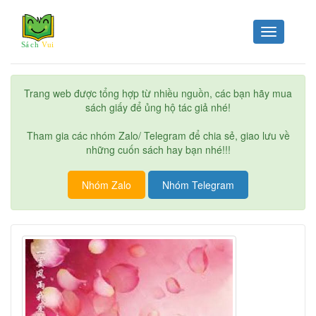
Toggle
navigation
Trang web được tổng hợp từ nhiều nguồn, các bạn hãy mua
sách giấy để ủng hộ tác giả nhé!
Tham gia các nhóm Zalo/ Telegram để chia sẻ, giao lưu về
những cuốn sách hay bạn nhé!!!
Nhóm Zalo
Nhóm Telegram