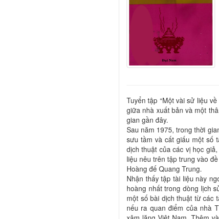
Tuyển tập “Một vài sử liệu v
giữa nhà xuất bản và một thân
gian gần đây.
Sau năm 1975, trong thời gian
sưu tầm và cất giấu một số t
dịch thuật của các vị học giả
liệu nêu trên tập trung vào 
Hoàng đế Quang Trung.
Nhận thấy tập tài liệu này n
hoàng nhất trong dòng lịch 
một số bài dịch thuật từ các 
nếu ra quan điểm của nhà T
xâm lăng Việt Nam. Thêm vào 