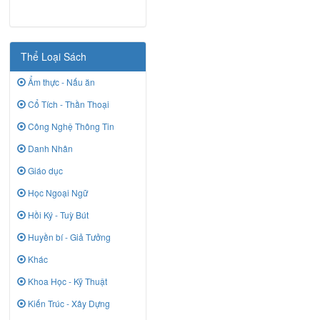
Thể Loại Sách
Ẩm thực - Nấu ăn
Cổ Tích - Thần Thoại
Công Nghệ Thông Tin
Danh Nhân
Giáo dục
Học Ngoại Ngữ
Hồi Ký - Tuỳ Bút
Huyền bí - Giả Tưởng
Khác
Khoa Học - Kỹ Thuật
Kiến Trúc - Xây Dựng