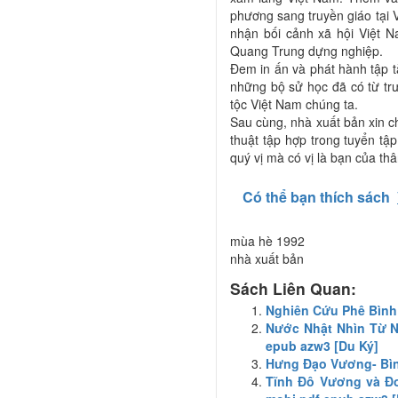
phương sang truyền giáo tại V
nhận bối cảnh xã hội Việt N
Quang Trung dựng nghiệp.
Đem in ấn và phát hành tập tà
những bộ sử học đã có từ tr
tộc Việt Nam chúng ta.
Sau cùng, nhà xuất bản xin ch
thuật tập hợp trong tuyển tậ
quý vị mà có vị là bạn của thâ
Có thể bạn thích sách
mùa hè 1992
nhà xuất bản
Sách Liên Quan:
Nghiên Cứu Phê Bình
Nước Nhật Nhìn Từ N
epub azw3 [Du Ký]
Hưng Đạo Vương- Bì
Tĩnh Đô Vương và Đo