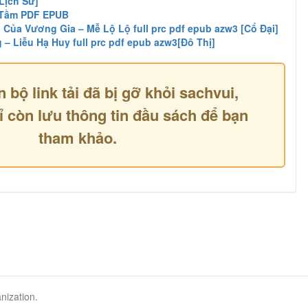
Lịch Sử]
 Tầm PDF EPUB
Của Vương Gia – Mễ Lộ Lộ full prc pdf epub azw3 [Cổ Đại]
– Liễu Hạ Huy full prc pdf epub azw3[Đô Thị]
n bộ link tải đã bị gỡ khỏi sachvui,
ỉ còn lưu thông tin đầu sách để bạn
tham khảo.
nization.