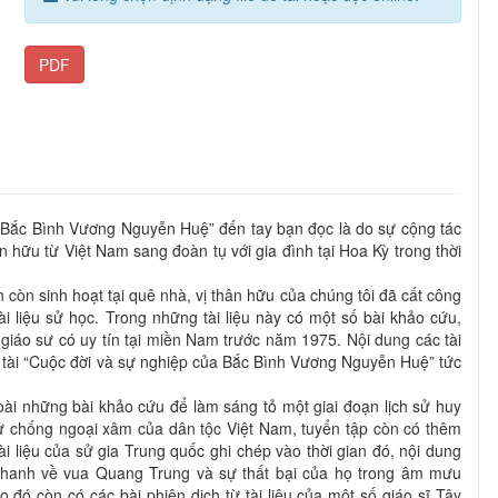
PDF
ề Bắc Bình Vương Nguyễn Huệ” đến tay bạn đọc là do sự cộng tác
 hữu từ Việt Nam sang đoàn tụ với gia đình tại Hoa Kỳ trong thời
 còn sinh hoạt tại quê nhà, vị thân hữu của chúng tôi đã cất công
ài liệu sử học. Trong những tài liệu này có một số bài khảo cứu,
, giáo sư có uy tín tại miền Nam trước năm 1975. Nội dung các tài
đề tài “Cuộc đời và sự nghiệp của Bắc Bình Vương Nguyễn Huệ” tức
goài những bài khảo cứu để làm sáng tỏ một giai đoạn lịch sử huy
sử chống ngoại xâm của dân tộc Việt Nam, tuyển tập còn có thêm
tài liệu của sử gia Trung quốc ghi chép vào thời gian đó, nội dung
hanh về vua Quang Trung và sự thất bại của họ trong âm mưu
đó còn có các bài phiên dịch từ tài liệu của một số giáo sĩ Tây