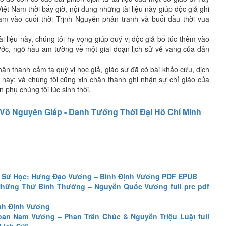
iệt Nam thời bấy giờ, nội dung những tài liệu này giúp độc giả ghi
am vào cuối thời Trịnh Nguyễn phân tranh và buổi đầu thời vua
i liệu này, chúng tôi hy vọng giúp quý vị độc giả bổ túc thêm vào
ước, ngõ hầu am tường về một giai đoạn lịch sử vẻ vang của dân
ân thành cảm tạ quý vị học giả, giáo sư đã có bài khảo cứu, dịch
p này; và chúng tôi cũng xin chân thành ghi nhận sự chỉ giáo của
n phụ chúng tôi lúc sinh thời.
Võ Nguyên Giáp - Danh Tướng Thời Đại Hồ Chí Minh
 Sử Học: Hưng Đạo Vương – Bình Định Vương PDF EPUB
hững Thứ Bình Thường – Nguyễn Quốc Vương full prc pdf
nh Định Vương
an Nam Vương – Phan Trần Chúc & Nguyễn Triệu Luật full