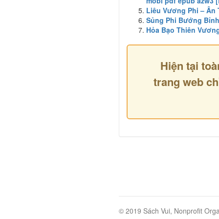
mobi pdf epub azw3 [
Liêu Vương Phi – Ân
Sủng Phi Bướng Bỉnh 
Hỏa Bạo Thiên Vương 
Hiện tại toà
trang web ch
© 2019 Sách Vui, Nonprofit Orga