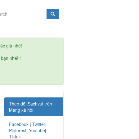
ác giả nhé!
 bạn nhé!!!
Theo dõi Sachvui trên
Mạng xã hội
Facebook
|
Twitter
|
Pinterest
|
Youtube
|
Tiktok