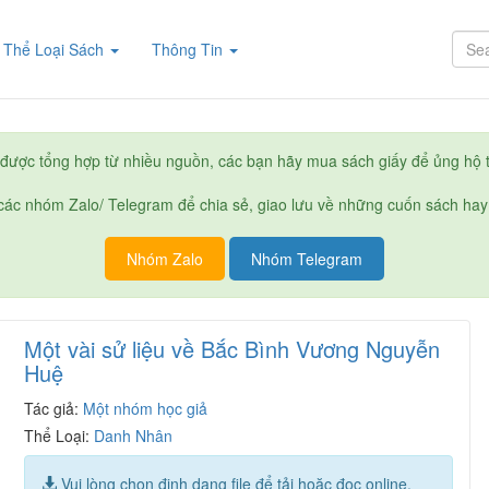
rent)
Thể Loại Sách
Thông Tin
được tổng hợp từ nhiều nguồn, các bạn hãy mua sách giấy để ủng hộ t
ác nhóm Zalo/ Telegram để chia sẻ, giao lưu về những cuốn sách hay
Nhóm Zalo
Nhóm Telegram
Một vài sử liệu về Bắc Bình Vương Nguyễn
Huệ
Tác giả:
Một nhóm học giả
Thể Loại:
Danh Nhân
Vui lòng chọn định dạng file để tải hoặc đọc online.