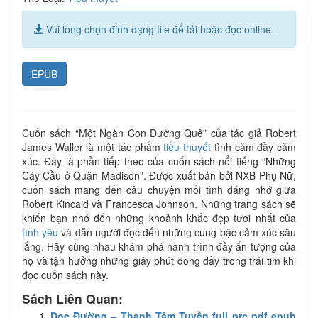
Vui lòng chọn định dạng file để tải hoặc đọc online.
EPUB
Cuốn sách “Một Ngàn Con Đường Quê” của tác giả Robert
James Waller là một tác phẩm
tiểu thuyết
tình cảm đầy cảm
xúc. Đây là phần tiếp theo của cuốn sách nổi tiếng “Những
Cây Cầu ở Quận Madison”. Được xuất bản bởi NXB Phụ Nữ,
cuốn sách mang đến câu chuyện mối tình đáng nhớ giữa
Robert Kincaid và Francesca Johnson. Những trang sách sẽ
khiến bạn nhớ đến những khoảnh khắc đẹp tươi nhất của
tình yêu
và dẫn người đọc đến những cung bậc cảm xúc sâu
lắng. Hãy cùng nhau khám phá hành trình đầy ấn tượng của
họ và tận hưởng những giây phút đong đầy trong trái tim khi
đọc cuốn sách này.
Sách Liên Quan:
Dọc Đường – Thanh Tâm Tuyền full prc pdf epub