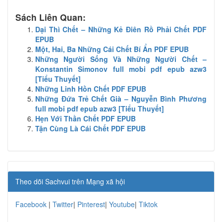
Sách Liên Quan:
Dại Thì Chết – Những Kẻ Điên Rồ Phải Chết PDF
EPUB
Một, Hai, Ba Những Cái Chết Bí Ẩn PDF EPUB
Những Người Sống Và Những Người Chết –
Konstantin Simonov full mobi pdf epub azw3
[Tiểu Thuyết]
Những Linh Hồn Chết PDF EPUB
Những Đứa Trẻ Chết Già – Nguyễn Bình Phương
full mobi pdf epub azw3 [Tiểu Thuyết]
Hẹn Với Thần Chết PDF EPUB
Tận Cùng Là Cái Chết PDF EPUB
Theo dõi Sachvui trên Mạng xã hội
Facebook
|
Twitter
|
Pinterest
|
Youtube
|
Tiktok