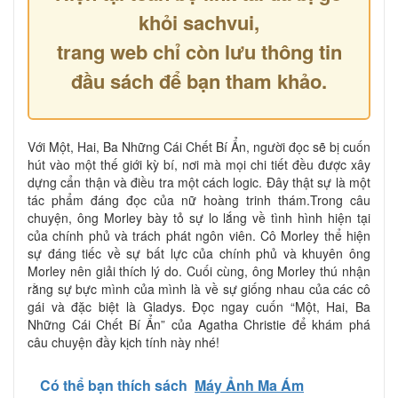
khỏi sachvui,
trang web chỉ còn lưu thông tin
đầu sách để bạn tham khảo.
Với Một, Hai, Ba Những Cái Chết Bí Ẩn, người đọc sẽ bị cuốn
hút vào một thế giới kỳ bí, nơi mà mọi chi tiết đều được xây
dựng cẩn thận và điều tra một cách logic. Đây thật sự là một
tác phẩm đáng đọc của nữ hoàng trinh thám.Trong câu
chuyện, ông Morley bày tỏ sự lo lắng về tình hình hiện tại
của chính phủ và trách phát ngôn viên. Cô Morley thể hiện
sự đáng tiếc về sự bất lực của chính phủ và khuyên ông
Morley nên giải thích lý do. Cuối cùng, ông Morley thú nhận
rằng sự bực mình của mình là về sự giống nhau của các cô
gái và đặc biệt là Gladys. Đọc ngay cuốn “Một, Hai, Ba
Những Cái Chết Bí Ẩn” của Agatha Christie để khám phá
câu chuyện đầy kịch tính này nhé!
Có thể bạn thích sách
Máy Ảnh Ma Ám