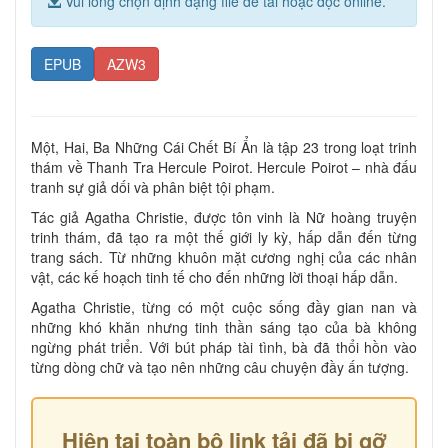
Vui lòng chọn định dạng file để tải hoặc đọc online.
EPUB
AZW3
Một, Hai, Ba Những Cái Chết Bí Ẩn là tập 23 trong loạt trinh
thám về Thanh Tra Hercule Poirot. Hercule Poirot – nhà đấu
tranh sự giả dối và phân biệt tội phạm.
Tác giả Agatha Christie, được tôn vinh là Nữ hoàng truyện
trinh thám, đã tạo ra một thế giới ly kỳ, hấp dẫn đến từng
trang sách. Từ những khuôn mặt cương nghị của các nhân
vật, các kế hoạch tinh tế cho đến những lời thoại hấp dẫn.
Agatha Christie, từng có một cuộc sống đầy gian nan và
những khó khăn nhưng tinh thần sáng tạo của bà không
ngừng phát triển. Với bút pháp tài tình, bà đã thổi hồn vào
từng dòng chữ và tạo nên những câu chuyện đầy ấn tượng.
Hiện tại toàn bộ link tải đã bị gỡ