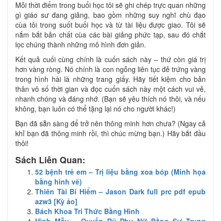
Mỗi thời điểm trong buổi học tôi sẽ ghi chép trực quan những
gì giáo sư đang giảng, bao gồm những suy nghĩ chù đạo
cùa tôi trong suốt buổi học và từ tài liệu được giao. Tôi sẽ
nắm bắt bản chất cùa các bài giảng phức tạp, sau đó chắt
lọc chúng thành những mô hình đơn giản.
Kết quả cuối cùng chính là cuốn sách này – thứ còn giá trị
hơn vàng ròng. Nó chính là con ngỗng liên tục đẻ trứng vàng
trong hình hài là những trang giấy. Hãy tiết kiệm cho bản
thân vô số thời gian và đọc cuốn sách này một cách vui vẻ,
nhanh chóng và đáng nhớ. (Bạn sẽ yêu thích nó thôi, và nếu
không, bạn luôn có thể tặng lại nó cho người khác!)
Bạn đã sẵn sàng để trở nên thông minh hơn chưa? (Ngay cả
khỉ bạn đã thông minh rồi, thì chúc mừng bạn.) Hãy bắt đầu
thôi!
Sách Liên Quan:
52 bệnh trẻ em – Trị liệu bằng xoa bóp (Minh họa
bằng hình vẽ)
Thiên Tài Bí Hiểm – Jason Dark full prc pdf epub
azw3 [Kỳ ảo]
Bách Khoa Tri Thức Bằng Hình