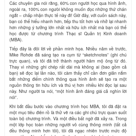
Các chuyên gia nói rằng, 60% con người học qua hình ảnh,
ngoài ra, 100% con ngưòi không muốn đọc những thứ chán
ngắt – chấp nhận thực tế này đi! Giờ đây, với cuốn sách này,
bạn có thể hiểu nhanh hơn, tiếp thu tốt hơn và nhở lại nhanh
hơn những ý tưởng lớn nhất và hữu ích nhất mà bạn có thể
học được từ chương trình Thạc sĩ Quản trị Kinh doanh
(MBA).
Tiếp đây là đôi lời về phần minh họa. Nhiều năm về trước,
Mike Rohde đã sáng tạo ra cụm từ “sketchnotes” (ghi chú
trực quan), và tôi đã trở thành người hâm mộ ông từ đó.
Thay vì những ghi chép rất dài mà không ai (bao gồm cả
bạn) sẽ đọc lại lần nào, tôi càm thấy chỉ cần đơn giản nắm
bắt những điểm chính thông qua hình ảnh sẽ tạo ra một
nguồn thông tin hữu ích và thú vị hơn nhiều khi đọc lại sau
này. Như người ta nói, “một hình ảnh đáng giá cả nghìn lời
nói”.
Khi bắt đầu bước vào chương trình học MBA, tôi đã đặt ra
một mục tiêu điên rồ là thử vẽ ra các ghi chú trực quan suốt
toàn bộ chương trình. Và một điều bất ngờ đã xảy ra. Trong
một lớp học toàn những người vô cùng thông minh (tất cả
đều thông minh hơn tôi), tôi đã ngạc nhiên trước mức độ