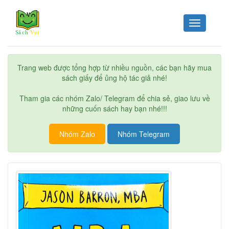
Toggle
navigation
Trang web được tổng hợp từ nhiều nguồn, các bạn hãy mua
sách giấy để ủng hộ tác giả nhé!
Tham gia các nhóm Zalo/ Telegram để chia sẻ, giao lưu về
những cuốn sách hay bạn nhé!!!
Nhóm Zalo
Nhóm Telegram