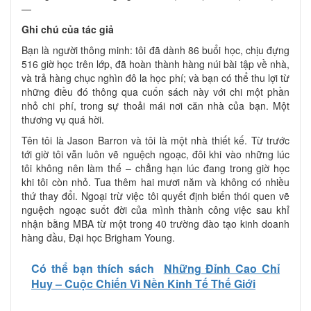
—
Ghi chú của tác giả
Bạn là người thông minh: tôi đã dành 86 buổi học, chịu đựng
516 giờ học trên lớp, đã hoàn thành hàng núi bài tập về nhà,
và trả hàng chục nghìn đô la học phí; và bạn có thể thu lợi từ
những điều đó thông qua cuốn sách này với chi một phần
nhỏ chi phí, trong sự thoải mái nơi căn nhà của bạn. Một
thương vụ quá hời.
Tên tôi là Jason Barron và tôi là một nhà thiết kế. Từ trước
tới giờ tôi vẫn luôn vẽ nguệch ngoạc, đôi khi vào những lúc
tôi không nên làm thế – chẳng hạn lúc đang trong giờ học
khi tôi còn nhỏ. Tua thêm hai mươi năm và không có nhiều
thứ thay đổi. Ngoại trừ việc tôi quyết định biến thói quen vẽ
nguệch ngoạc suốt đời của mình thành công việc sau khỉ
nhận bằng MBA từ một trong 40 trường đào tạo kinh doanh
hàng đầu, Đại học Brigham Young.
Có thể bạn thích sách
Những Đỉnh Cao Chỉ
Huy – Cuộc Chiến Vì Nền Kinh Tế Thế Giới