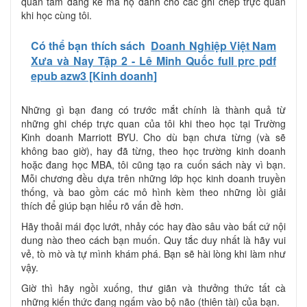
quan tâm đáng kể mà họ dành cho các ghi chép trực quan
khi học cùng tôi.
Có thể bạn thích sách
Doanh Nghiệp Việt Nam
Xưa và Nay Tập 2 - Lê Minh Quốc full prc pdf
epub azw3 [Kinh doanh]
Những gì bạn đang có trước mắt chính là thành quả từ
những ghi chép trực quan của tôi khi theo học tại Trường
Kinh doanh Marriott BYU. Cho dù bạn chưa từng (và sẽ
không bao giờ), hay đã từng, theo học trường kinh doanh
hoặc đang học MBA, tôi cũng tạo ra cuốn sách này vì bạn.
Mỗi chương đều dựa trên những lớp học kinh doanh truyền
thống, và bao gồm các mô hình kèm theo những lồi giải
thích để giúp bạn hiểu rõ vấn đề hơn.
Hãy thoải mái đọc lướt, nhảy cóc hay đào sâu vào bất cứ nội
dung nào theo cách bạn muốn. Quy tắc duy nhất là hãy vui
vẻ, tò mò và tự mình khám phá. Bạn sẽ hài lòng khi làm như
vậy.
Giờ thì hãy ngồi xuống, thư giãn và thưởng thức tất cà
những kiến thức đang ngấm vào bộ não (thiên tài) của bạn.