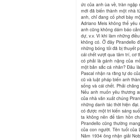
ức của anh ùa về, tràn ngập 
mới đã biến thành một nhà tù
anh, chỉ đang cố phơi bày mộ
Adriano Meis không thể yêu 
anh cũng không dám báo cảnh
dự, v.v. Vì khi làm những điề
không có. Ở đây Pirandello đ
những bóng tối đã bị thuyết p
cái chết vượt qua tâm trí, cơ
có phải là gánh nặng của m
một bản sắc cá nhân? Đâu là 
Pascal nhận ra rằng tự do của
cũ và luật pháp biến anh thà
sống và cái chết. Phải chăng 
Nếu anh muốn yêu thương anh
của nhà văn xuất chúng Pirand
những danh tác thời hiện đại
có được một tri kiến sáng suố
ta không nên để tâm hồn chạ
Pirandello cũng thường mang
của con người. Tên tuổi của 
Năm 1934 ông nhận giải Nobel