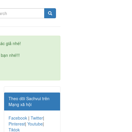
ác giả nhé!
 bạn nhé!!!
Theo dõi Sachvui trên
Mạng xã hội
Facebook
|
Twitter
|
Pinterest
|
Youtube
|
Tiktok