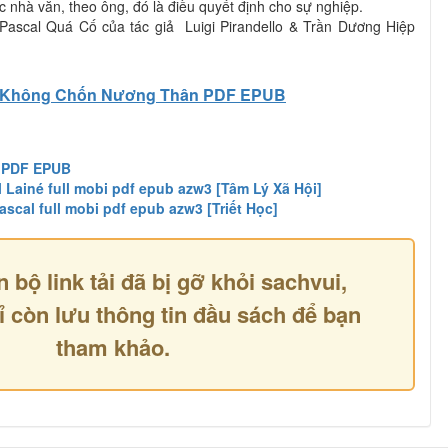
nhà văn, theo ông, đó là điều quyết định cho sự nghiệp.
Pascal Quá Cố của tác giả Luigi Pirandello & Trần Dương Hiệp
Không Chốn Nương Thân PDF EPUB
ố PDF EPUB
 Lainé full mobi pdf epub azw3 [Tâm Lý Xã Hội]
scal full mobi pdf epub azw3 [Triết Học]
n bộ link tải đã bị gỡ khỏi sachvui,
ỉ còn lưu thông tin đầu sách để bạn
tham khảo.