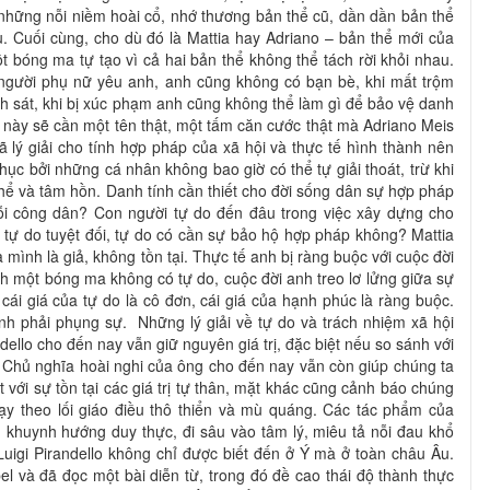
những nỗi niềm hoài cổ, nhớ thương bản thể cũ, dần dần bản thể
. Cuối cùng, cho dù đó là Mattia hay Adriano – bản thể mới của
t bóng ma tự tạo vì cả hai bản thể không thể tách rời khỏi nhau.
người phụ nữ yêu anh, anh cũng không có bạn bè, khi mất trộm
 sát, khi bị xúc phạm anh cũng không thể làm gì để bảo vệ danh
u này sẽ cần một tên thật, một tấm căn cước thật mà Adriano Meis
ã lý giải cho tính hợp pháp của xã hội và thực tế hình thành nên
hục bởi những cá nhân không bao giờ có thể tự giải thoát, trừ khi
 thể và tâm hồn. Danh tính cần thiết cho đời sống dân sự hợp pháp
ỗi công dân? Con người tự do đến đâu trong việc xây dựng cho
tự do tuyệt đối, tự do có cần sự bảo hộ hợp pháp không? Mattia
 mình là giả, không tồn tại. Thực tế anh bị ràng buộc với cuộc đời
nh một bóng ma không có tự do, cuộc đời anh treo lơ lửng giữa sự
cái giá của tự do là cô đơn, cái giá của hạnh phúc là ràng buộc.
 phải phụng sự. Những lý giải về tự do và trách nhiệm xã hội
ello cho đến nay vẫn giữ nguyên giá trị, đặc biệt nếu so sánh với
. Chủ nghĩa hoài nghi của ông cho đến nay vẫn còn giúp chúng ta
t với sự tồn tại các giá trị tự thân, mặt khác cũng cảnh báo chúng
y theo lối giáo điều thô thiển và mù quáng. Các tác phẩm của
 khuynh hướng duy thực, đi sâu vào tâm lý, miêu tả nỗi đau khổ
Luigi Pirandello không chỉ được biết đến ở Ý mà ở toàn châu Âu.
 và đã đọc một bài diễn từ, trong đó đề cao thái độ thành thực