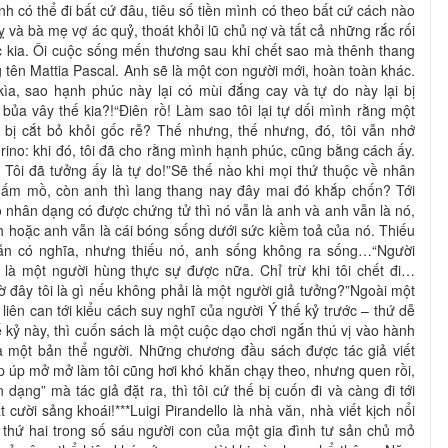
nh có thể đi bất cứ đâu, tiêu số tiền mình có theo bất cứ cách nào
ỵ và bà mẹ vợ ác quỷ, thoát khỏi lũ chủ nợ và tất cả những rắc rối
c kia. Ôi cuộc sống mến thương sau khi chết sao mà thênh thang
 tên Mattia Pascal. Anh sẽ là một con người mới, hoàn toàn khác.
ìa, sao hạnh phúc này lại có mùi đắng cay và tự do này lại bị
 bủa vây thế kia?!“Điên rồ! Làm sao tôi lại tự dối mình rằng một
i bị cắt bỏ khỏi gốc rễ? Thế nhưng, thế nhưng, đó, tôi vẫn nhớ
orino: khi đó, tôi đã cho rằng mình hạnh phúc, cũng bằng cách ấy.
 Tôi đã tưởng ấy là tự do!”Sẽ thế nào khi mọi thứ thuộc về nhân
nấm mồ, còn anh thì lang thang nay đây mai đó khắp chốn? Tới
o nhân dạng có được chứng tử thì nó vẫn là anh và anh vẫn là nó,
nh hoặc anh vẫn là cái bóng sống dưới sức kiềm toả của nó. Thiếu
 vẫn có nghĩa, nhưng thiếu nó, anh sống không ra sống…“Người
ể là một người hùng thực sự được nữa. Chỉ trừ khi tôi chết đi…
ờ đây tôi là gì nếu không phải là một người giả tưởng?”Ngoài một
 liên can tới kiểu cách suy nghĩ của người Ý thế kỷ trước – thứ dễ
kỷ này, thì cuốn sách là một cuộc dạo chơi ngắn thú vị vào hành
của một bản thể người. Những chương đầu sách được tác giả viết
p úp mở mở làm tôi cũng hơi khó khăn chạy theo, nhưng quen rồi,
 dạng” mà tác giả đặt ra, thì tôi cứ thế bị cuốn đi và càng đi tới
 cười sảng khoái!***Luigi Pirandello là nhà văn, nhà viết kịch nổi
on thứ hai trong số sáu người con của một gia đình tư sản chủ mỏ