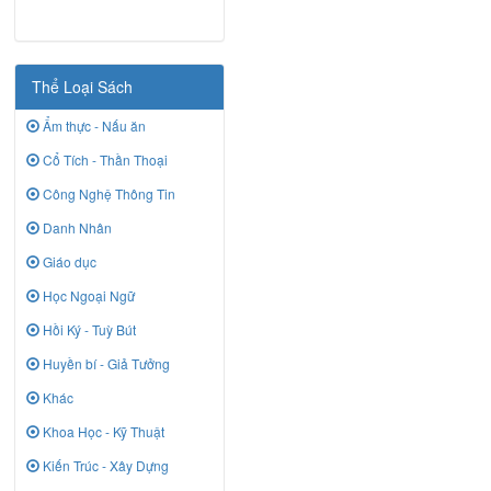
Thể Loại Sách
Ẩm thực - Nấu ăn
Cổ Tích - Thần Thoại
Công Nghệ Thông Tin
Danh Nhân
Giáo dục
Học Ngoại Ngữ
Hồi Ký - Tuỳ Bút
Huyền bí - Giả Tưởng
Khác
Khoa Học - Kỹ Thuật
Kiến Trúc - Xây Dựng