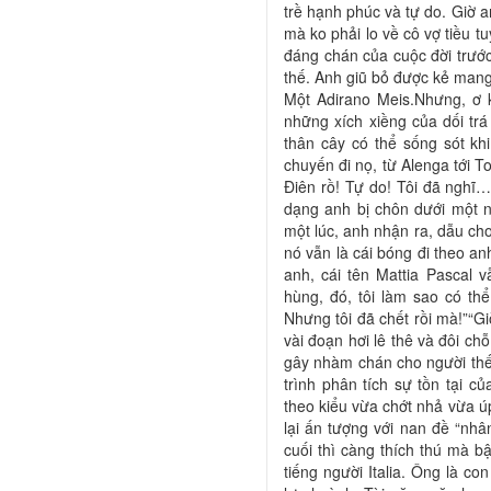
trề hạnh phúc và tự do. Giờ a
mà ko phải lo về cô vợ tiều tu
đáng chán của cuộc đời trướ
thế. Anh giũ bỏ được kẻ mang
Một Adirano Meis.Nhưng, ơ k
những xích xiềng của dối trá
thân cây có thể sống sót kh
chuyến đi nọ, từ Alenga tới T
Điên rồ! Tự do! Tôi đã nghĩ…
dạng anh bị chôn dưới một 
một lúc, anh nhận ra, dẫu ch
nó vẫn là cái bóng đi theo a
anh, cái tên Mattia Pascal
hùng, đó, tôi làm sao có th
Nhưng tôi đã chết rồi mà!”“Gi
vài đoạn hơi lê thê và đôi chỗ
gây nhàm chán cho người thế 
trình phân tích sự tồn tại 
theo kiểu vừa chớt nhả vừa ú
lại ấn tượng với nan đề “nhân
cuối thì càng thích thú mà bật
tiếng người Italia. Ông là c