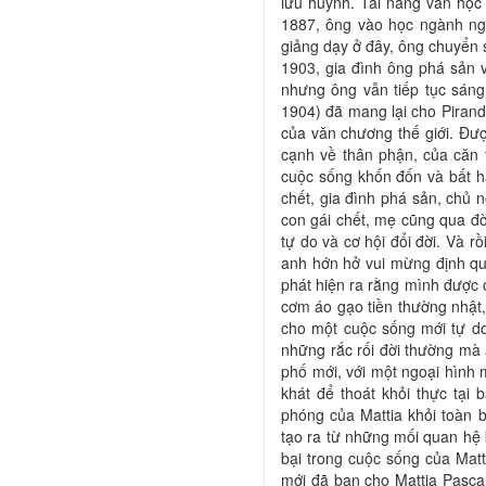
lưu huỳnh. Tài năng văn học
1887, ông vào học ngành ng
giảng dạy ở đây, ông chuyển
1903, gia đình ông phá sản 
nhưng ông vẫn tiếp tục sáng
1904) đã mang lại cho Pirand
của văn chương thế giới. Đượ
cạnh về thân phận, của căn 
cuộc sống khốn đốn và bất hạ
chết, gia đình phá sản, chủ 
con gái chết, mẹ cũng qua đờ
tự do và cơ hội đổi đời. Và r
anh hớn hở vui mừng định qu
phát hiện ra rằng mình được c
cơm áo gạo tiền thường nhật,
cho một cuộc sống mới tự do
những rắc rối đời thường mà 
phố mới, với một ngoại hình m
khát để thoát khỏi thực tại 
phóng của Mattia khỏi toàn 
tạo ra từ những mối quan hệ 
bại trong cuộc sống của Matt
mới đã ban cho Mattia Pascal