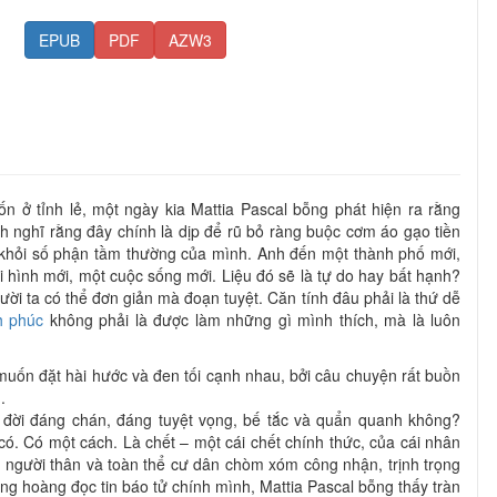
EPUB
PDF
AZW3
ở tỉnh lẻ, một ngày kia Mattia Pascal bỗng phát hiện ra rằng
h nghĩ rằng đây chính là dịp để rũ bỏ ràng buộc cơm áo gạo tiền
t khỏi số phận tầm thường của mình. Anh đến một thành phố mới,
i hình mới, một cuộc sống mới. Liệu đó sẽ là tự do hay bất hạnh?
ời ta có thể đơn giản mà đoạn tuyệt. Căn tính đâu phải là thứ dễ
h phúc
không phải là được làm những gì mình thích, mà là luôn
 muốn đặt hài hước và đen tối cạnh nhau, bởi câu chuyện rất buồn
.
 đời đáng chán, đáng tuyệt vọng, bế tắc và quẩn quanh không?
 có. Có một cách. Là chết – một cái chết chính thức, của cái nhân
c người thân và toàn thể cư dân chòm xóm công nhận, trịnh trọng
ng hoàng đọc tin báo tử chính mình, Mattia Pascal bỗng thấy tràn