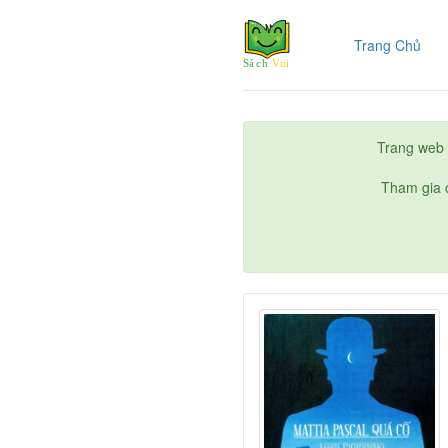
(cur
Trang Chủ
Trang web 
Tham gia c