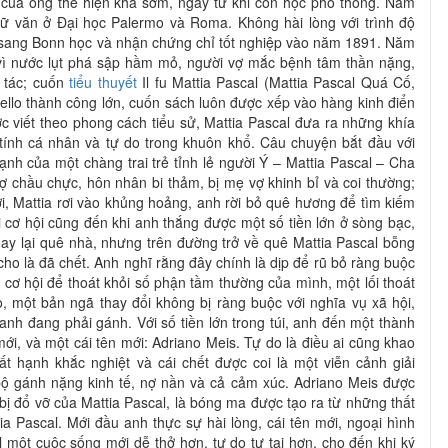
 của ông thể hiện khá sớm, ngay từ khi còn học phổ thông. Năm
ữ văn ở Đại học Palermo và Roma. Không hài lòng với trình độ
 sang Bonn học và nhận chứng chỉ tốt nghiệp vào năm 1891. Năm
vì nước lụt phá sập hầm mỏ, người vợ mắc bệnh tâm thần nặng,
 tác; cuốn
tiểu thuyết
Il fu Mattia Pascal (Mattia Pascal Quá Cố,
ello thành công lớn, cuốn sách luôn được xếp vào hàng kinh điển
c viết theo phong cách tiểu sử, Mattia Pascal đưa ra những khía
tính cá nhân và tự do trong khuôn khổ. Câu chuyện bắt đầu với
nh của một chàng trai trẻ tỉnh lẻ người Ý – Mattia Pascal – Cha
nợ chầu chực, hôn nhân bi thảm, bị mẹ vợ khinh bỉ và coi thường;
i, Mattia rơi vào khủng hoảng, anh rời bỏ quê hương để tìm kiếm
ồi cơ hội cũng đến khi anh thắng được một số tiền lớn ở sòng bạc,
ay lại quê nhà, nhưng trên đường trở về quê Mattia Pascal bỗng
ho là đã chết. Anh nghĩ rằng đây chính là dịp để rũ bỏ ràng buộc
 cơ hội để thoát khỏi số phận tầm thường của mình, một lối thoát
, một bản ngã thay đổi không bị ràng buộc với nghĩa vụ xã hội,
anh đang phải gánh. Với số tiền lớn trong túi, anh đến một thành
ới, và một cái tên mới: Adriano Meis. Tự do là điều ai cũng khao
bất hạnh khắc nghiệt và cái chết được coi là một viễn cảnh giải
bộ gánh nặng kinh tế, nợ nần và cả cảm xúc. Adriano Meis được
bị đổ vỡ của Mattia Pascal, là bóng ma được tạo ra từ những thất
ia Pascal. Mới đầu anh thực sự hài lòng, cái tên mới, ngoại hình
 một cuộc sống mới dễ thở hơn, tự do tự tại hơn, cho đến khi ký