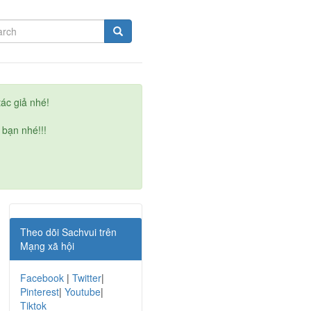
ác giả nhé!
 bạn nhé!!!
Theo dõi Sachvui trên
Mạng xã hội
Facebook
|
Twitter
|
Pinterest
|
Youtube
|
Tiktok