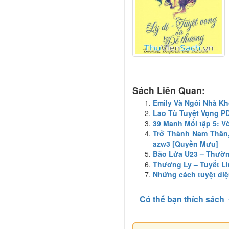
Sách Liên Quan:
Emily Và Ngôi Nhà K
Lao Tù Tuyệt Vọng P
39 Manh Mối tập 5: V
Trở Thành Nam Thần, 
azw3 [Quyền Mưu]
Bão Lửa U23 – Thườn
Thương Ly – Tuyết L
Những cách tuyệt diệ
Có thể bạn thích sách