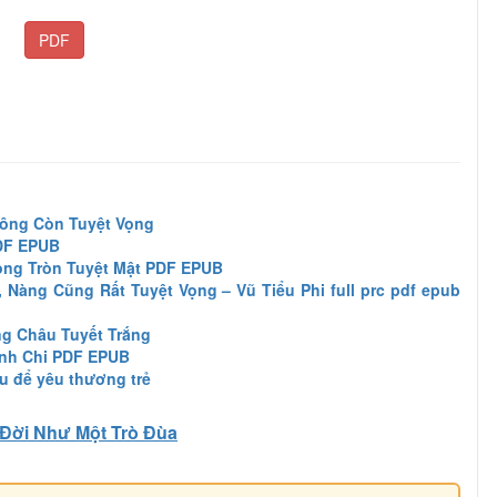
PDF
hông Còn Tuyệt Vọng
DF EPUB
òng Tròn Tuyệt Mật PDF EPUB
Nàng Cũng Rất Tuyệt Vọng – Vũ Tiểu Phi full prc pdf epub
g Châu Tuyết Trắng
inh Chi PDF EPUB
u để yêu thương trẻ
Đời Như Một Trò Đùa