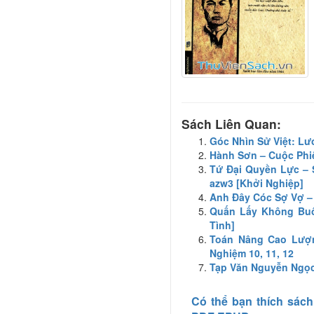
Sách Liên Quan:
Góc Nhìn Sử Việt: L
Hành Sơn – Cuộc Phiê
Tứ Đại Quyền Lực – S
azw3 [Khởi Nghiệp]
Anh Đây Cóc Sợ Vợ – 
Quấn Lấy Không Buô
Tình]
Toán Nâng Cao Lượn
Nghiệm 10, 11, 12
Tạp Văn Nguyễn Ngọc
Có thể bạn thích sách