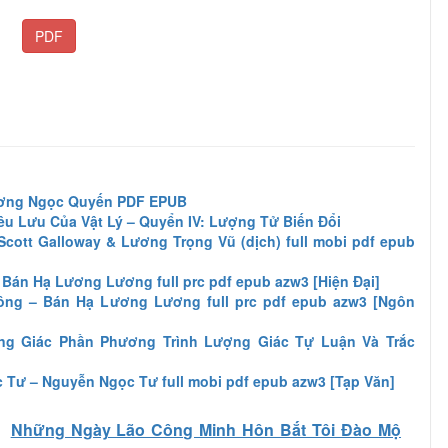
PDF
ương Ngọc Quyến PDF EPUB
u Lưu Của Vật Lý – Quyển IV: Lượng Tử Biến Đổi
cott Galloway & Lương Trọng Vũ (dịch) full mobi pdf epub
Bán Hạ Lương Lương full prc pdf epub azw3 [Hiện Đại]
ng – Bán Hạ Lương Lương full prc pdf epub azw3 [Ngôn
g Giác Phần Phương Trình Lượng Giác Tự Luận Và Trắc
 Tư – Nguyễn Ngọc Tư full mobi pdf epub azw3 [Tạp Văn]
Những Ngày Lão Công Minh Hôn Bắt Tôi Đào Mộ