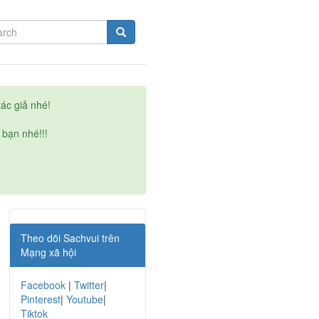
ác giả nhé!
 bạn nhé!!!
Theo dõi Sachvui trên
Mạng xã hội
Facebook
|
Twitter
|
Pinterest
|
Youtube
|
Tiktok