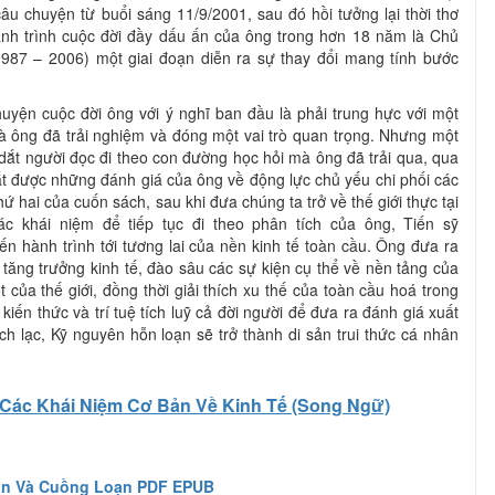
u chuyện từ buổi sáng 11/9/2001, sau đó hồi tưởng lại thời thơ
nh trình cuộc đời đầy dấu ấn của ông trong hơn 18 năm là Chủ
1987 – 2006) một giai đoạn diễn ra sự thay đổi mang tính bước
uyện cuộc đời ông với ý nghĩ ban đầu là phải trung hực với một
à ông đã trải nghiệm và đóng một vai trò quan trọng. Nhưng một
dắt người đọc đi theo con đường học hỏi mà ông đã trải qua, qua
t được những đánh giá của ông về động lực chủ yếu chi phối các
hứ hai của cuốn sách, sau khi đưa chúng ta trở về thế giới thực tại
ác khái niệm để tiếp tục đi theo phân tích của ông, Tiến sỹ
 hành trình tới tương lai của nền kinh tế toàn cầu. Ông đưa ra
ăng trưởng kinh tế, đào sâu các sự kiện cụ thể về nền tảng của
của thế giới, đồng thời giải thích xu thế của toàn cầu hoá trong
ừ kiến thức và trí tuệ tích luỹ cả đời người để đưa ra đánh giá xuất
ch lạc, Kỹ nguyên hỗn loạn sẽ trở thành di sản trui thức cá nhân
Các Khái Niệm Cơ Bản Về Kinh Tế (Song Ngữ)
ạn Và Cuồng Loạn PDF EPUB