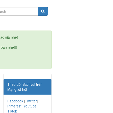
ác giả nhé!
 bạn nhé!!!
Theo dõi Sachvui trên
Mạng xã hội
Facebook
|
Twitter
|
Pinterest
|
Youtube
|
Tiktok