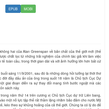
EPUB
MOBI
không hai của Alan Greenspan về bản chất của thế giới mới (thế
được chắt lọc từ những trải nghiệm của chính tác giả khi làm việc
h tế toàn cầu, trong thời gian dài và với ảnh hưởng lớn hơn bất cứ
uổi sáng 11/9/2001, sau đó là những dòng hồi tưởng lại thời thơ
uộc đời đầy dấu ấn của ông trong suốt 18 năm là Chủ tịch Cục Dự
một giai đoạn diễn ra sự thay đổi mang tính bước ngoặt mà các
uốn sách này.
 trong năm thứ 14 trên cương vị Chủ tịch Cục dự trữ Liên bang,
vào một nỗ lực tập thể rất thầm lặng nhằm bảo đảm cho nước Mỹ
tế, kéo theo sự khủng hoảng của cả thế giới. Chúng ta có lý do để