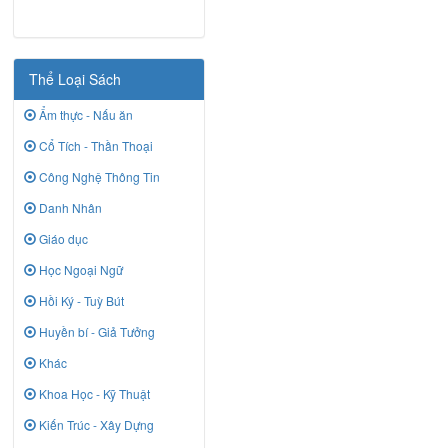
Thể Loại Sách
Ẩm thực - Nấu ăn
Cổ Tích - Thần Thoại
Công Nghệ Thông Tin
Danh Nhân
Giáo dục
Học Ngoại Ngữ
Hồi Ký - Tuỳ Bút
Huyền bí - Giả Tưởng
Khác
Khoa Học - Kỹ Thuật
Kiến Trúc - Xây Dựng