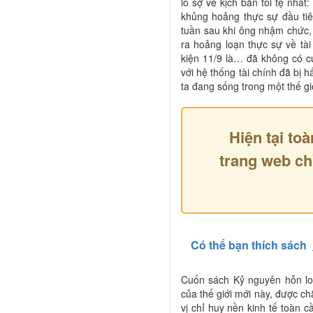
lo sợ về kịch bản tồi tệ nhất
khủng hoảng thực sự đầu tiên
tuần sau khi ông nhậm chức,
ra hoảng loạn thực sự về tài
kiện 11/9 là… đã không có c
với hệ thống tài chính đã bị
ta đang sống trong một thế g
Hiện tại toà
trang web ch
Có thể bạn thích sách
Cuốn sách Kỷ nguyên hỗn lo
của thế giới mới này, được ch
vị chỉ huy nền kinh tế toàn c