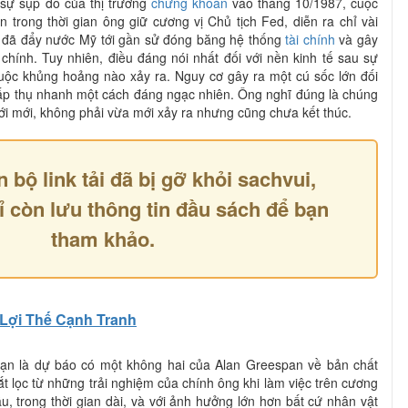
: sự sụp đổ của thị trường
chứng khoán
vào tháng 10/1987, cuộc
 trong thời gian ông giữ cương vị Chủ tịch Fed, diễn ra chỉ vài
 đã đẩy nước Mỹ tới gần sử đóng băng hệ thống
tài chính
và gây
 chính. Tuy nhiên, điều đáng nói nhất đối với nền kinh tế sau sự
uộc khủng hoảng nào xảy ra. Nguy cơ gây ra một cú sốc lớn đối
 hấp thụ nhanh một cách đáng ngạc nhiên. Ông nghĩ đúng là chúng
iới mới, không phải vừa mới xảy ra nhưng cũng chưa kết thúc.
n bộ link tải đã bị gỡ khỏi sachvui,
ỉ còn lưu thông tin đầu sách để bạn
tham khảo.
Lợi Thế Cạnh Tranh
ạn là dự báo có một không hai của Alan Greespan về bản chất
ắt lọc từ những trải nghiệm của chính ông khi làm việc trên cương
ầu, trong thời gian dài, và với ảnh hưởng lớn hơn bất cứ nhân vật