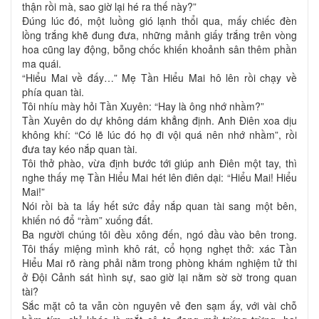
thận rồi mà, sao giờ lại hé ra thế này?”
Đúng lúc đó, một luồng gió lạnh thổi qua, mấy chiếc đèn
lồng trắng khẽ đung đưa, những mảnh giấy trắng trên vòng
hoa cũng lay động, bỗng chốc khiến khoảnh sân thêm phần
ma quái.
“Hiểu Mai về đấy…” Mẹ Tần Hiểu Mai hô lên rồi chạy về
phía quan tài.
Tôi nhíu mày hỏi Tần Xuyên: “Hay là ông nhớ nhầm?”
Tần Xuyên do dự không dám khẳng định. Anh Điên xoa dịu
không khí: “Có lẽ lúc đó họ đi vội quá nên nhớ nhầm”, rồi
đưa tay kéo nắp quan tài.
Tôi thở phào, vừa định bước tới giúp anh Điên một tay, thì
nghe thấy mẹ Tần Hiểu Mai hét lên điên dại: “Hiểu Mai! Hiểu
Mai!”
Nói rồi bà ta lấy hết sức đẩy nắp quan tài sang một bên,
khiến nó đổ “rầm” xuống đất.
Ba người chúng tôi đều xông đến, ngó đầu vào bên trong.
Tôi thấy miệng mình khô rát, cổ họng nghẹt thở: xác Tần
Hiểu Mai rõ ràng phải nằm trong phòng khám nghiệm tử thi
ở Đội Cảnh sát hình sự, sao giờ lại nằm sờ sờ trong quan
tài?
Sắc mặt cô ta vẫn còn nguyên vẻ đen sạm ấy, với vài chỗ