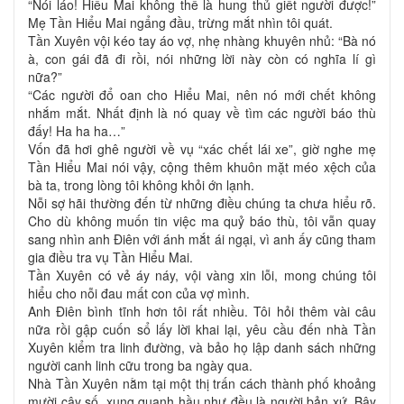
“Nói láo! Hiểu Mai không thể là hung thủ giết người được!”
Mẹ Tần Hiểu Mai ngẩng đầu, trừng mắt nhìn tôi quát.
Tần Xuyên vội kéo tay áo vợ, nhẹ nhàng khuyên nhủ: “Bà nó
à, con gái đã đi rồi, nói những lời này còn có nghĩa lí gì
nữa?”
“Các người đổ oan cho Hiểu Mai, nên nó mới chết không
nhắm mắt. Nhất định là nó quay về tìm các người báo thù
đấy! Ha ha ha…”
Vốn đã hơi ghê người về vụ “xác chết lái xe”, giờ nghe mẹ
Tần Hiểu Mai nói vậy, cộng thêm khuôn mặt méo xệch của
bà ta, trong lòng tôi không khỏi ớn lạnh.
Nỗi sợ hãi thường đến từ những điều chúng ta chưa hiểu rõ.
Cho dù không muốn tin việc ma quỷ báo thù, tôi vẫn quay
sang nhìn anh Điên với ánh mắt ái ngại, vì anh ấy cũng tham
gia điều tra vụ Tần Hiểu Mai.
Tần Xuyên có vẻ áy náy, vội vàng xin lỗi, mong chúng tôi
hiểu cho nỗi đau mất con của vợ mình.
Anh Điên bình tĩnh hơn tôi rất nhiều. Tôi hỏi thêm vài câu
nữa rồi gập cuốn sổ lấy lời khai lại, yêu cầu đến nhà Tần
Xuyên kiểm tra linh đường, và bảo họ lập danh sách những
người canh linh cữu trong ba ngày qua.
Nhà Tần Xuyên nằm tại một thị trấn cách thành phố khoảng
mười cây số, xung quanh hầu như đều là người bản xứ. Bây