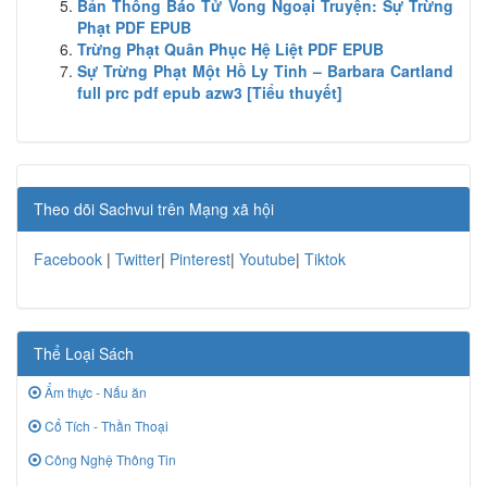
Bản Thông Báo Tử Vong Ngoại Truyện: Sự Trừng
Phạt PDF EPUB
Trừng Phạt Quân Phục Hệ Liệt PDF EPUB
Sự Trừng Phạt Một Hồ Ly Tinh – Barbara Cartland
full prc pdf epub azw3 [Tiểu thuyết]
Theo dõi Sachvui trên Mạng xã hội
Facebook
|
Twitter
|
Pinterest
|
Youtube
|
Tiktok
Thể Loại Sách
Ẩm thực - Nấu ăn
Cổ Tích - Thần Thoại
Công Nghệ Thông Tin