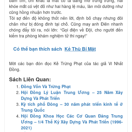
bầm tím, chỉ khác là mắt cô ta đang mở trừng trừng, hai
khóe mắt có vệt đỏ như hai hàng lệ máu, làn môi dường như
cũng hồng nhuận hơn trước.
Tôi sợ đến độ không thốt nên lời, định bỏ chạy nhưng đôi
chân như bị đóng đinh tại chỗ. Cũng may anh Điên nhanh
chóng đẩy tôi ra, nói lớn: “Gọi điện về Đội, cho người đến
kiểm tra phòng khám nghiệm tử thi ngay!”
Có thể bạn thích sách
Kẻ Thù Bí Mật
Mời các bạn đón đọc Kẻ Trừng Phạt của tác giả Vi Nhất
Đồng.
Sách Liên Quan:
Đồng Vốn Và Trừng Phạt
Hội Đồng Lý Luận Trung Ương – 25 Năm Xây
Dựng Và Phát Triển
Kỳ tích phố Đông – 30 năm phát triển kinh tế ở
Trung Quốc
Hội Đồng Khoa Học Các Cơ Quan Đảng Trung
Ương – 1/4 Thế Kỷ Xây Dựng Và Phát Triển (1996-
2021)