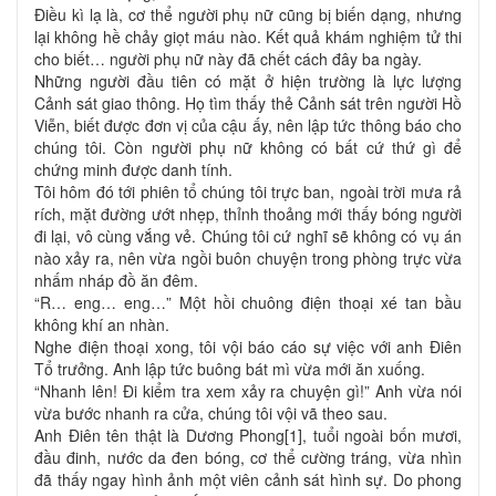
Điều kì lạ là, cơ thể người phụ nữ cũng bị biến dạng, nhưng
lại không hề chảy giọt máu nào. Kết quả khám nghiệm tử thi
cho biết… người phụ nữ này đã chết cách đây ba ngày.
Những người đầu tiên có mặt ở hiện trường là lực lượng
Cảnh sát giao thông. Họ tìm thấy thẻ Cảnh sát trên người Hồ
Viễn, biết được đơn vị của cậu ấy, nên lập tức thông báo cho
chúng tôi. Còn người phụ nữ không có bất cứ thứ gì để
chứng minh được danh tính.
Tôi hôm đó tới phiên tổ chúng tôi trực ban, ngoài trời mưa rả
rích, mặt đường ướt nhẹp, thỉnh thoảng mới thấy bóng người
đi lại, vô cùng vắng vẻ. Chúng tôi cứ nghĩ sẽ không có vụ án
nào xảy ra, nên vừa ngồi buôn chuyện trong phòng trực vừa
nhấm nháp đồ ăn đêm.
“R… eng… eng…” Một hồi chuông điện thoại xé tan bầu
không khí an nhàn.
Nghe điện thoại xong, tôi vội báo cáo sự việc với anh Điên
Tổ trưởng. Anh lập tức buông bát mì vừa mới ăn xuống.
“Nhanh lên! Đi kiểm tra xem xảy ra chuyện gì!” Anh vừa nói
vừa bước nhanh ra cửa, chúng tôi vội vã theo sau.
Anh Điên tên thật là Dương Phong[1], tuổi ngoài bốn mươi,
đầu đinh, nước da đen bóng, cơ thể cường tráng, vừa nhìn
đã thấy ngay hình ảnh một viên cảnh sát hình sự. Do phong