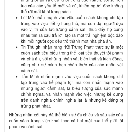
tục của các yếu tố mới và cũ, khiến người đọc không
thể rời mắt khỏi trang sách.
Lôi Mễ nhấn mạnh vào việc cuốn sách không chỉ tập
trung vào việc tiết lộ hung thủ, mà còn đặt người đọc
vào vị trí của lực lượng cảnh sát, thúc đẩy họ cùng
nhau tìm ra câu trả lời, tạo ra một trải nghiệm độc đáo
khi mỗi người đọc đều trở thành một nhà phá án.
Tri Thù ghi nhận rằng “Kẻ Trừng Phạt” thực sự là một
cuốn sách tiêu biểu trong thể loại tiểu thuyết tội phạm
và phá án, với những nhân vật biến thái và kích động,
cũng như sự minh họa chân thực của các nhân vật
cảnh sát.
Tần Minh nhấn mạnh vào việc cuốn sách không chỉ
tập trung vào kẻ phạm tội, mà còn nhấn mạnh vào
những người cảnh sát, là biểu tượng của sức mạnh
chính nghĩa, và nhấn mạnh vào việc những kẻ đứng
trên danh nghĩa chính nghĩa lại là những kẻ đáng bị
trừng phạt nhất.
Những nhận xét này đã thể hiện sự đa chiều và sâu sắc của
cuốn sách trong việc khai thác cả hai mặt của thế giới tội
phạm và cảnh sát.