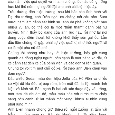
cách làm việc quả quyết và nhanh chóng, lúc nào cũng hừng
hực khí thế nên mọi người đặt cho anh cái biệt hiệu ấy.
Trên đường đến hiện trường, sau khi báo cáo tình hình với
Đại đội trưởng, anh Điên ngồi im chẳng nói câu nào. Suốt
mười năm làm cảnh sát hình sự, anh đã phá không biết bao
nhiêu vụ án, có thể coi là một “thần thám” danh bất hư
truyền. Nhìn thấy bộ dạng của anh lúc này, rồi nhớ lại nội
dung cuộc điện thoại, tôi không khỏi thấy sởn gai ốc. Lần
đầu tiên chúng tôi gặp phải sự việc quái dị như thế: người lái
xe là một phụ nữ đã chết!
Chúng tôi phóng như bay tới hiện trường, bây giờ xung
quanh đã đông nghịt người, bên cạnh là một hàng xe dài, từ
xe cảnh sát đến xe của bệnh viện và các đơn vị liên quan.
Chúng tôi vội tìm một chỗ đỗ xe, rồi theo anh Điên chen vào
đám người.
Đầu chiếc Sedan màu đen hiệu Jetta của Hồ Viễn và chiếc
xe việt dã kia đều bị bẹp rúm, trên mặt đất la liệt mảnh linh
kiện và kính vỡ. Bên cạnh là hai cái xác được đậy vải trắng,
một tấm đã nhuốm đỏ, màu máu hòa với nước mưa chảy
sang bên cạnh, ứ lại thành một vũng, khiến ai nhìn cũng
phải rùng mình.
Anh Điên nhanh chóng giới thiệu rồi ngồi xuống lật tấm vải
trắng nhuốm máu ra. Mặc dù khuôn mặt đã biến dạng,