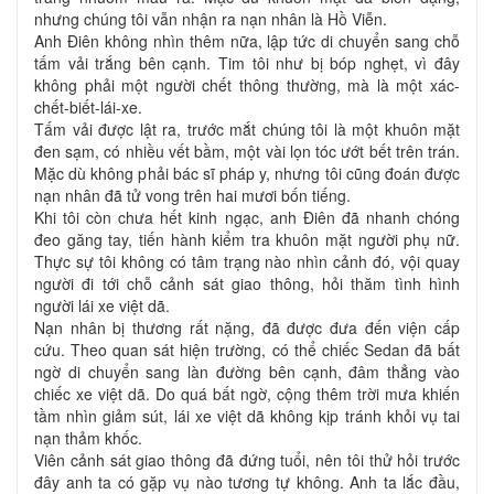
nhưng chúng tôi vẫn nhận ra nạn nhân là Hồ Viễn.
Anh Điên không nhìn thêm nữa, lập tức di chuyển sang chỗ
tấm vải trắng bên cạnh. Tim tôi như bị bóp nghẹt, vì đây
không phải một người chết thông thường, mà là một xác-
chết-biết-lái-xe.
Tấm vải được lật ra, trước mắt chúng tôi là một khuôn mặt
đen sạm, có nhiều vết bầm, một vài lọn tóc ướt bết trên trán.
Mặc dù không phải bác sĩ pháp y, nhưng tôi cũng đoán được
nạn nhân đã tử vong trên hai mươi bốn tiếng.
Khi tôi còn chưa hết kinh ngạc, anh Điên đã nhanh chóng
đeo găng tay, tiến hành kiểm tra khuôn mặt người phụ nữ.
Thực sự tôi không có tâm trạng nào nhìn cảnh đó, vội quay
người đi tới chỗ cảnh sát giao thông, hỏi thăm tình hình
người lái xe việt dã.
Nạn nhân bị thương rất nặng, đã được đưa đến viện cấp
cứu. Theo quan sát hiện trường, có thể chiếc Sedan đã bất
ngờ di chuyển sang làn đường bên cạnh, đâm thẳng vào
chiếc xe việt dã. Do quá bất ngờ, cộng thêm trời mưa khiến
tầm nhìn giảm sút, lái xe việt dã không kịp tránh khỏi vụ tai
nạn thảm khốc.
Viên cảnh sát giao thông đã đứng tuổi, nên tôi thử hỏi trước
đây anh ta có gặp vụ nào tương tự không. Anh ta lắc đầu,