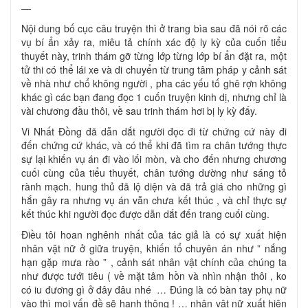
—
Nội dung bố cục câu truyện thì ở trang bìa sau đã nói rõ các
vụ bí ẩn xảy ra, miêu tả chính xác độ ly kỳ của cuốn tiểu
thuyết này, trinh thám gỡ từng lớp từng lớp bí ẩn đặt ra, một
tử thi có thể lái xe và di chuyển từ trung tâm pháp y cảnh sát
về nhà như chổ không người , pha các yếu tố ghê rợn không
khác gì các bạn đang đọc 1 cuốn truyện kinh dị, nhưng chỉ là
vài chương đầu thôi, về sau trinh thám hơi bị ly kỳ đấy.
Vi Nhất Đồng đã dẫn dắt người đọc đi từ chứng cứ này đi
đến chứng cứ khác, và có thể khi đã tìm ra chân tướng thực
sự lại khiến vụ án đi vào lối mòn, và cho đến nhưng chương
cuối cùng của tiểu thuyết, chân tướng dường như sáng tỏ
rành mạch. hung thủ đã lộ diện và đã trả giá cho những gì
hắn gây ra nhưng vụ án vẫn chưa kết thúc , và chỉ thực sự
kết thúc khi người đọc được dẫn dắt đến trang cuối cùng.
Điều tôi hoan nghênh nhất của tác giả là có sự xuất hiện
nhân vật nữ ở giữa truyện, khiến tổ chuyên án như ” nắng
hạn gặp mưa rào ” , cảnh sát nhân vật chính của chúng ta
như được tưới tiêu ( về mặt tâm hồn và nhìn nhận thôi , ko
có iu đương gì ở đây đâu nhé … Đúng là có bàn tay phụ nữ
vào thì mọi vấn đề sẽ hanh thông ! … nhân vật nữ xuất hiện