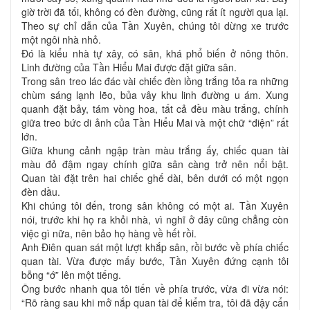
giờ trời đã tối, không có đèn đường, cũng rất ít người qua lại.
Theo sự chỉ dẫn của Tần Xuyên, chúng tôi dừng xe trước
một ngôi nhà nhỏ.
Đó là kiểu nhà tự xây, có sân, khá phổ biến ở nông thôn.
Linh đường của Tần Hiểu Mai được đặt giữa sân.
Trong sân treo lác đác vài chiếc đèn lồng trắng tỏa ra những
chùm sáng lạnh lẽo, bủa vây khu linh đường u ám. Xung
quanh đặt bảy, tám vòng hoa, tất cả đều màu trắng, chính
giữa treo bức di ảnh của Tần Hiểu Mai và một chữ “điện” rất
lớn.
Giữa khung cảnh ngập tràn màu trắng ấy, chiếc quan tài
màu đỏ đậm ngay chính giữa sân càng trở nên nổi bật.
Quan tài đặt trên hai chiếc ghế dài, bên dưới có một ngọn
đèn dầu.
Khi chúng tôi đến, trong sân không có một ai. Tần Xuyên
nói, trước khi họ ra khỏi nhà, vì nghĩ ở đây cũng chẳng còn
việc gì nữa, nên bảo họ hàng về hết rồi.
Anh Điên quan sát một lượt khắp sân, rồi bước về phía chiếc
quan tài. Vừa được mấy bước, Tần Xuyên đứng cạnh tôi
bỗng “ớ” lên một tiếng.
Ông bước nhanh qua tôi tiến về phía trước, vừa đi vừa nói:
“Rõ ràng sau khi mở nắp quan tài để kiểm tra, tôi đã đậy cẩn