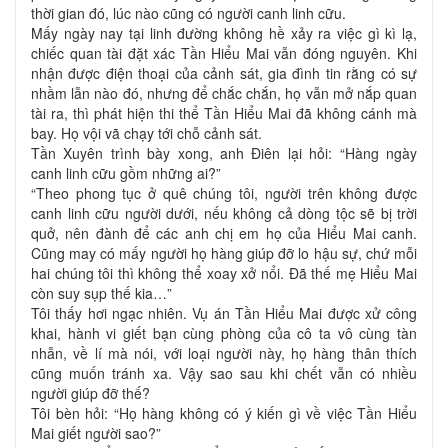
thời gian đó, lúc nào cũng có người canh linh cữu.
Mấy ngày nay tại linh đường không hề xảy ra việc gì kì lạ,
chiếc quan tài đặt xác Tần Hiểu Mai vẫn đóng nguyên. Khi
nhận được điện thoại của cảnh sát, gia đình tin rằng có sự
nhầm lẫn nào đó, nhưng để chắc chắn, họ vẫn mở nắp quan
tài ra, thì phát hiện thi thể Tần Hiểu Mai đã không cánh mà
bay. Họ vội vã chạy tới chỗ cảnh sát.
Tần Xuyên trình bày xong, anh Điên lại hỏi: “Hàng ngày
canh linh cữu gồm những ai?”
“Theo phong tục ở quê chúng tôi, người trên không được
canh linh cữu người dưới, nếu không cả dòng tộc sẽ bị trời
quở, nên đành để các anh chị em họ của Hiểu Mai canh.
Cũng may có mấy người họ hàng giúp đỡ lo hậu sự, chứ mỗi
hai chúng tôi thì không thể xoay xở nổi. Đã thế mẹ Hiểu Mai
còn suy sụp thế kia…”
Tôi thấy hơi ngạc nhiên. Vụ án Tần Hiểu Mai được xử công
khai, hành vi giết bạn cùng phòng của cô ta vô cùng tàn
nhẫn, về lí mà nói, với loại người này, họ hàng thân thích
cũng muốn tránh xa. Vậy sao sau khi chết vẫn có nhiều
người giúp đỡ thế?
Tôi bèn hỏi: “Họ hàng không có ý kiến gì về việc Tần Hiểu
Mai giết người sao?”