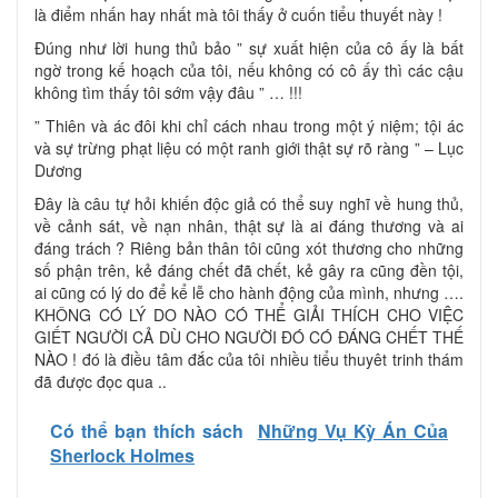
là điểm nhấn hay nhất mà tôi thấy ở cuốn tiểu thuyết này !
Đúng như lời hung thủ bảo ” sự xuất hiện của cô ấy là bất
ngờ trong kế hoạch của tôi, nếu không có cô ấy thì các cậu
không tìm thấy tôi sớm vậy đâu ” … !!!
” Thiên và ác đôi khi chỉ cách nhau trong một ý niệm; tội ác
và sự trừng phạt liệu có một ranh giới thật sự rõ ràng ” – Lục
Dương
Đây là câu tự hỏi khiến độc giả có thể suy nghĩ về hung thủ,
về cảnh sát, về nạn nhân, thật sự là ai đáng thương và ai
đáng trách ? Riêng bản thân tôi cũng xót thương cho những
số phận trên, kẻ đáng chết đã chết, kẻ gây ra cũng đền tội,
ai cũng có lý do để kể lễ cho hành động của mình, nhưng ….
KHÔNG CÓ LÝ DO NÀO CÓ THỂ GIẢI THÍCH CHO VIỆC
GIẾT NGƯỜI CẢ DÙ CHO NGƯỜI ĐÓ CÓ ĐÁNG CHẾT THẾ
NÀO ! đó là điều tâm đắc của tôi nhiều tiểu thuyêt trinh thám
đã được đọc qua ..
Có thể bạn thích sách
Những Vụ Kỳ Án Của
Sherlock Holmes