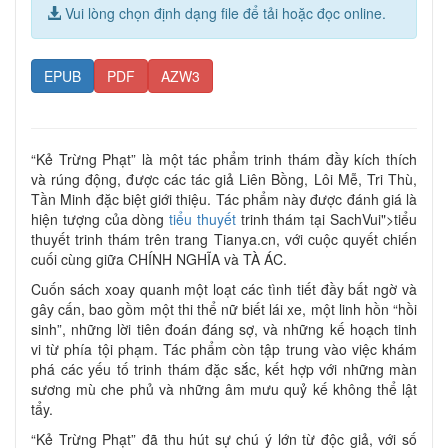
Vui lòng chọn định dạng file để tải hoặc đọc online.
EPUB
PDF
AZW3
“Kẻ Trừng Phạt” là một tác phẩm trinh thám đầy kích thích
và rúng động, được các tác giả Liên Bồng, Lôi Mễ, Tri Thù,
Tần Minh đặc biệt giới thiệu. Tác phẩm này được đánh giá là
hiện tượng của dòng
tiểu thuyết
trinh thám tại SachVui">tiểu
thuyết trinh thám trên trang Tianya.cn, với cuộc quyết chiến
cuối cùng giữa CHÍNH NGHĨA và TÀ ÁC.
Cuốn sách xoay quanh một loạt các tình tiết đầy bất ngờ và
gây cấn, bao gồm một thi thể nữ biết lái xe, một linh hồn “hồi
sinh”, những lời tiên đoán đáng sợ, và những kế hoạch tinh
vi từ phía tội phạm. Tác phẩm còn tập trung vào việc khám
phá các yếu tố trinh thám đặc sắc, kết hợp với những màn
sương mù che phủ và những âm mưu quỷ kế không thể lật
tẩy.
“Kẻ Trừng Phạt” đã thu hút sự chú ý lớn từ độc giả, với số