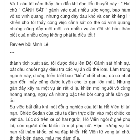
Và 1 câu tôi cảm thấy tâm đắc khi đọc tiểu thuyết này : ” Hai
chữ ” CẢNH SÁT ” gánh vác quá nhiều ước vọng, bao hàm
vô số vinh quang, nhưng cũng đầy đau khổ và oan khiêng ! ”
khiến cho tôi thấy công việc cảnh sát có thể có vinh quang
nhưng cũng đầy mệt mõi, có nhiều vụ án đôi khi bản thân
biết quá nhiều cũng không phải là điều tốt !
Review bởi Minh Lê
***
thành tích xuất sắc, tôi được điều lên Đội Cảnh sát hình sự,
bắt đầu chuỗi ngày điều tra các vụ án đủ thể loại. Làm trong
ngành này, chứng kiến biết bao “kiểu” chết chóc, dù có nhát
gan đến mấy cũng được luyện cho to gan lớn mật. Nhưng
gần đây xảy ra một vụ án rất kì lạ, khiến mọi người vô cùng
hoang mang, ngay cả những bậc tiền bối cũng phải sởn gai
ốc.
Sự việc bắt đầu khi một đồng nghiệp của tôi là Hồ Viễn bị tai
nạn. Chiếc Sedan của cậu ta đâm trực diện vào một chiếc xe
việt dã. Lúc đó trên xe có hai người, Hồ Viễn ngồi ở ghế phụ
lái, còn người điều khiển là một phụ nữ. Hiện trường vụ tai
nạn rất thảm khốc, cú va đập khiến Hồ Viễn tử vong tại chỗ,
thi thể biến dạng, máu me đầm đìa.