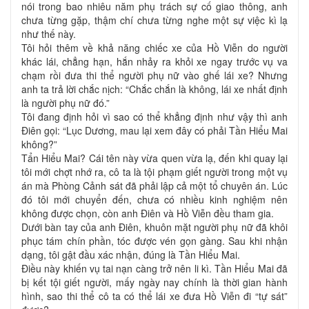
nói trong bao nhiêu năm phụ trách sự cố giao thông, anh
chưa từng gặp, thậm chí chưa từng nghe một sự việc kì lạ
như thế này.
Tôi hỏi thêm về khả năng chiếc xe của Hồ Viễn do người
khác lái, chẳng hạn, hắn nhảy ra khỏi xe ngay trước vụ va
chạm rồi đưa thi thể người phụ nữ vào ghế lái xe? Nhưng
anh ta trả lời chắc nịch: “Chắc chắn là không, lái xe nhất định
là người phụ nữ đó.”
Tôi đang định hỏi vì sao có thể khẳng định như vậy thì anh
Điên gọi: “Lục Dương, mau lại xem đây có phải Tần Hiểu Mai
không?”
Tẩn Hiểu Mai? Cái tên này vừa quen vừa lạ, đến khi quay lại
tôi mới chợt nhớ ra, cô ta là tội phạm giết người trong một vụ
án mà Phòng Cảnh sát đã phải lập cả một tổ chuyên án. Lúc
đó tôi mới chuyển đến, chưa có nhiều kinh nghiệm nên
không được chọn, còn anh Điên và Hồ Viễn đều tham gia.
Dưới bàn tay của anh Điên, khuôn mặt người phụ nữ đã khôi
phục tám chín phần, tóc được vén gọn gàng. Sau khi nhận
dạng, tôi gật đầu xác nhận, đúng là Tần Hiểu Mai.
Điều này khiến vụ tai nạn càng trở nên li kì. Tần Hiểu Mai đã
bị kết tội giết người, mấy ngày nay chính là thời gian hành
hình, sao thi thể cô ta có thể lái xe đưa Hồ Viễn đi “tự sát”