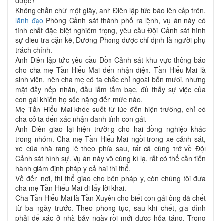
được?
Không chần chừ một giây, anh Điên lập tức báo lên cấp trên.
lãnh đạo
Phòng Cảnh sát thành phố ra lệnh, vụ án này có
tính chất đặc biệt nghiêm trọng, yêu cầu Đội Cảnh sát hình
sự điều tra cặn kẽ, Dương Phong được chỉ định là người phụ
trách chính.
Anh Điên lập tức yêu cầu Đồn Cảnh sát khu vực thông báo
cho cha mẹ Tần Hiểu Mai đến nhận diện. Tần Hiểu Mai là
sinh viên, nên cha mẹ cô ta chắc chỉ ngoài bốn mươi, nhưng
mặt đầy nếp nhăn, đầu lấm tấm bạc, đủ thấy sự việc của
con gái khiến họ sốc nặng đến mức nào.
Mẹ Tần Hiểu Mai khóc suốt từ lúc đến hiện trường, chỉ có
cha cô ta đến xác nhận danh tính con gái.
Anh Điên giao lại hiện trường cho hai đồng nghiệp khác
trong nhóm. Cha mẹ Tần Hiểu Mai ngồi trong xe cảnh sát,
xe của nhà tang lễ theo phía sau, tất cả cùng trở về Đội
Cảnh sát hình sự. Vụ án này vô cùng kì lạ, rất có thể cần tiến
hành giám định pháp y cả hai thi thể.
Về đến nơi, thi thể giao cho bên pháp y, còn chúng tôi đưa
cha mẹ Tần Hiểu Mai đi lấy lời khai.
Cha Tần Hiểu Mai là Tần Xuyên cho biết con gái ông đã chết
từ ba ngày trước. Theo phong tục, sau khi chết, gia đình
phải để xác ở nhà bảy ngày rồi mới được hỏa táng. Trong