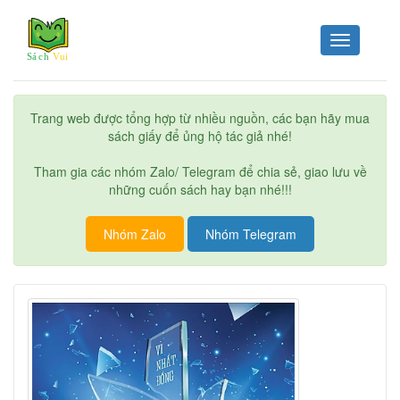
Toggle
navigation
Trang web được tổng hợp từ nhiều nguồn, các bạn hãy mua
sách giấy để ủng hộ tác giả nhé!
Tham gia các nhóm Zalo/ Telegram để chia sẻ, giao lưu về
những cuốn sách hay bạn nhé!!!
Nhóm Zalo
Nhóm Telegram