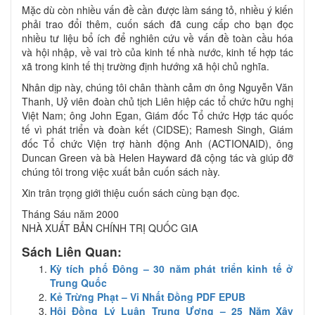
Mặc dù còn nhiều vấn đề cần được làm sáng tỏ, nhiều ý kiến
phải trao đổi thêm, cuốn sách đã cung cấp cho bạn đọc
nhiều tư liệu bổ ích để nghiên cứu về vấn đề toàn cầu hóa
và hội nhập, về vai trò của kinh tế nhà nước, kinh tế hợp tác
xã trong kinh tế thị trường định hướng xã hội chủ nghĩa.
Nhân dịp này, chúng tôi chân thành cảm ơn ông Nguyễn Văn
Thanh, Uỷ viên đoàn chủ tịch Liên hiệp các tổ chức hữu nghị
Việt Nam; ông John Egan, Giám đốc Tổ chức Hợp tác quốc
tế vì phát triển và đoàn kết (CIDSE); Ramesh Singh, Giám
đốc Tổ chức Viện trợ hành động Anh (ACTIONAID), ông
Duncan Green và bà Helen Hayward đã cộng tác và giúp đỡ
chúng tôi trong việc xuất bản cuốn sách này.
Xin trân trọng giới thiệu cuốn sách cùng bạn đọc.
Tháng Sáu năm 2000
NHÀ XUẤT BẢN CHÍNH TRỊ QUỐC GIA
Sách Liên Quan:
Kỳ tích phố Đông – 30 năm phát triển kinh tế ở
Trung Quốc
Kẻ Trừng Phạt – Vi Nhất Đồng PDF EPUB
Hội Đồng Lý Luận Trung Ương – 25 Năm Xây