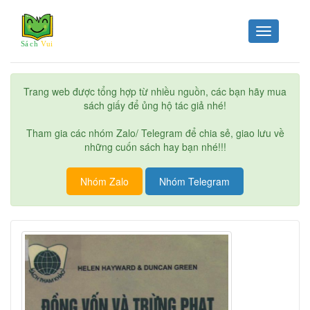
Toggle
navigation
Trang web được tổng hợp từ nhiều nguồn, các bạn hãy mua
sách giấy để ủng hộ tác giả nhé!
Tham gia các nhóm Zalo/ Telegram để chia sẻ, giao lưu về
những cuốn sách hay bạn nhé!!!
Nhóm Zalo
Nhóm Telegram