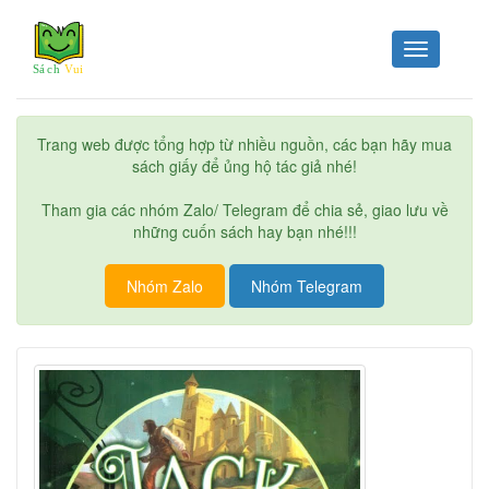
Toggle
navigation
Trang web được tổng hợp từ nhiều nguồn, các bạn hãy mua
sách giấy để ủng hộ tác giả nhé!
Tham gia các nhóm Zalo/ Telegram để chia sẻ, giao lưu về
những cuốn sách hay bạn nhé!!!
Nhóm Zalo
Nhóm Telegram