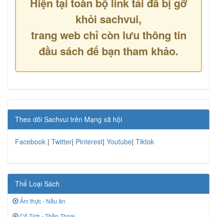
Hiện tại toàn bộ link tải đã bị gỡ
khỏi sachvui,
trang web chỉ còn lưu thông tin
đầu sách để bạn tham khảo.
Theo dõi Sachvui trên Mạng xã hội
Facebook
|
Twitter
|
Pinterest
|
Youtube
|
Tiktok
Thể Loại Sách
Ẩm thực - Nấu ăn
Cổ Tích - Thần Thoại