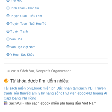
Triết Học
Trinh Thám - Hình Sự
Truyện Cười - Tiếu Lâm
Truyên Teen - Tuổi Học Trò
Truyện Tranh
Văn Hóa
Văn Học Việt Nam
Y Học - Sức Khỏe
© 2019 Sách Vui, Nonprofit Organization.
Từ khóa được tìm kiếm nhiều:
Tải sách miễn phí
Ebook miễn phí
Đắc nhân tâm
Sách PDF
Truyện
tranh
Tiểu thuyết
Tâm lý kỹ năng sống
Thư viện ebook
Nữ hoàng Ai
Cập
Hoàng Phi Hồng
SachVui - Kho sách ebook miễn phí hàng đầu Việt Nam