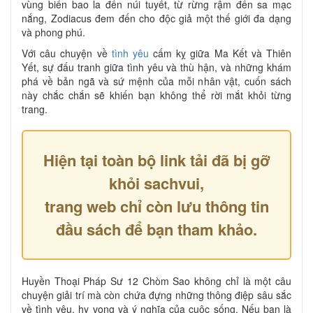
vùng biển bao la đến núi tuyết, từ rừng rậm đến sa mạc
nắng, Zodiacus đem đến cho độc giả một thế giới đa dạng
và phong phú.
Với câu chuyện về
tình yêu
cấm kỵ giữa Ma Kết và Thiên
Yết, sự đấu tranh giữa tình yêu và thù hận, và những khám
phá về bản ngã và sứ mệnh của mỗi nhân vật, cuốn sách
này chắc chắn sẽ khiến bạn không thể rời mắt khỏi từng
trang.
Hiện tại toàn bộ link tải đã bị gỡ
khỏi sachvui,
trang web chỉ còn lưu thông tin
đầu sách để bạn tham khảo.
Huyền Thoại Pháp Sư 12 Chòm Sao không chỉ là một câu
chuyện giải trí mà còn chứa đựng những thông điệp sâu sắc
về tình yêu, hy vọng và ý nghĩa của cuộc sống. Nếu bạn là