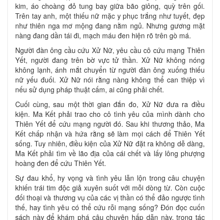
kim, áo choàng đỏ tung bay giữa bão giông, quỳ trên gối.
Trên tay anh, một thiếu nữ mặc y phục trắng như tuyết, đẹp
như thiên nga mơ mộng đang nằm ngủ. Nhưng gương mặt
nàng đang dần tái đi, mạch máu đen hiện rõ trên gò má.
Người đàn ông cầu cứu Xử Nữ, yêu cầu cô cứu mạng Thiên
Yết, người đang trên bờ vực tử thần. Xử Nữ không nóng
không lạnh, ánh mắt chuyển từ người đàn ông xuống thiếu
nữ yếu đuối. Xử Nữ nói rằng nàng không thể can thiệp vì
nếu sử dụng pháp thuật cấm, ai cũng phải chết.
Cuối cùng, sau một thời gian đắn đo, Xử Nữ đưa ra điều
kiện. Ma Kết phải trao cho cô tình yêu của mình dành cho
Thiên Yết để cứu mạng người đó. Sau khi thương thảo, Ma
Kết chấp nhận và hứa rằng sẽ làm mọi cách để Thiên Yết
sống. Tuy nhiên, điều kiện của Xử Nữ đặt ra không dễ dàng,
Ma Kết phải tìm về lão địa của cái chết và lấy lông phượng
hoàng đen để cứu Thiên Yết.
Sự đau khổ, hy vọng và tình yêu lẫn lộn trong câu chuyện
khiến trái tim độc giả xuyên suốt với mỗi dòng từ. Còn cuộc
đối thoại và thương vụ của các vị thần có thể đảo ngược tình
thế, hay tình yêu có thể cứu rỗi mạng sống? Đón đọc cuốn
sách này để khám phá câu chuyện hấp dẫn này, trong tác