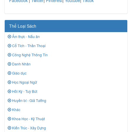
Facebook
|
Twitter
|
Pinterest
|
Youtube
|
Tiktok
Thể Loại Sách
Ẩm thực - Nấu ăn
Cổ Tích - Thần Thoại
Công Nghệ Thông Tin
Danh Nhân
Giáo dục
Học Ngoại Ngữ
Hồi Ký - Tuỳ Bút
Huyền bí - Giả Tưởng
Khác
Khoa Học - Kỹ Thuật
Kiến Trúc - Xây Dựng