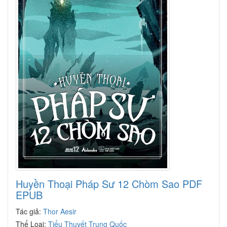
Huyền Thoại Pháp Sư 12 Chòm Sao PDF
EPUB
Tác giả:
Thor Aesir
Thể Loại:
Tiểu Thuyết Trung Quốc