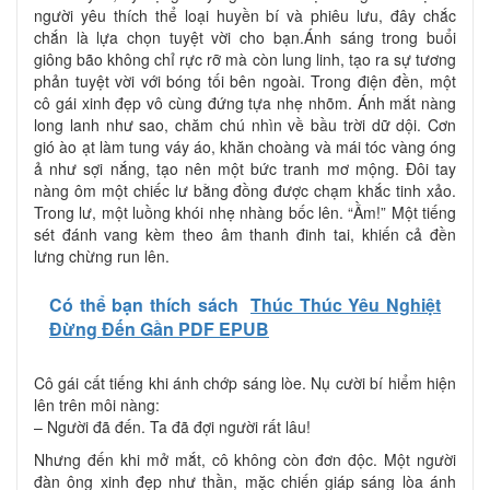
người yêu thích thể loại huyền bí và phiêu lưu, đây chắc
chắn là lựa chọn tuyệt vời cho bạn.Ánh sáng trong buổi
giông bão không chỉ rực rỡ mà còn lung linh, tạo ra sự tương
phản tuyệt vời với bóng tối bên ngoài. Trong điện đền, một
cô gái xinh đẹp vô cùng đứng tựa nhẹ nhõm. Ánh mắt nàng
long lanh như sao, chăm chú nhìn về bầu trời dữ dội. Cơn
gió ào ạt làm tung váy áo, khăn choàng và mái tóc vàng óng
ả như sợi nắng, tạo nên một bức tranh mơ mộng. Đôi tay
nàng ôm một chiếc lư bằng đồng được chạm khắc tinh xảo.
Trong lư, một luồng khói nhẹ nhàng bốc lên. “Ầm!” Một tiếng
sét đánh vang kèm theo âm thanh đinh tai, khiến cả đền
lưng chừng run lên.
Có thể bạn thích sách
Thúc Thúc Yêu Nghiệt
Đừng Đến Gần PDF EPUB
Cô gái cất tiếng khi ánh chớp sáng lòe. Nụ cười bí hiểm hiện
lên trên môi nàng:
– Người đã đến. Ta đã đợi người rất lâu!
Nhưng đến khi mở mắt, cô không còn đơn độc. Một người
đàn ông xinh đẹp như thần, mặc chiến giáp sáng lòa ánh