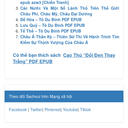
epub azw3 [Chiến Tranh]
Các Nước Và Một Số Lãnh Thổ Trên Thế Giới
Châu Phi, Châu Mỹ, Châu Đại Dương
Đế Hỏa – Tô Du Bính PDF EPUB
Lưu Quỷ – Tô Du Bính PDF EPUB
Tế Thế – Tô Du Bính PDF EPUB
Châu Á Thần Kỳ – Thiên Sử Thi Về Hành Trình Tìm
Kiếm Sự Thịnh Vượng Của Châu Á
Có thể bạn thích sách
Cao Thủ “Đổi Đen Thay
Trắng” PDF EPUB
Theo dõi Sachvui trên Mạng xã hội
Facebook
|
Twitter
|
Pinterest
|
Youtube
|
Tiktok