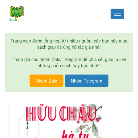
Toggle
navigation
Trang web được tổng hợp từ nhiều nguồn, các bạn hãy mua
sách giấy để ủng hộ tác giả nhé!
Tham gia các nhóm Zalo/ Telegram để chia sẻ, giao lưu về
những cuốn sách hay bạn nhé!!!
Nhóm Zalo
Nhóm Telegram