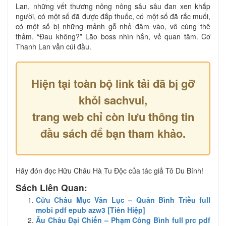
Lan, những vết thương nông nông sâu sâu đan xen khắp
người, có một số đã được đắp thuốc, có một số đã rắc muối,
có một số bị những mảnh gỗ nhỏ đâm vào, vô cùng thê
thảm. “Đau không?” Lão boss nhìn hắn, vẻ quan tâm. Cơ
Thanh Lan vẫn cúi đầu.
Hiện tại toàn bộ link tải đã bị gỡ
khỏi sachvui,
trang web chỉ còn lưu thông tin
đầu sách để bạn tham khảo.
Hãy đón đọc Hữu Châu Hà Tu Độc của tác giả Tô Du Bính!
Sách Liên Quan:
Cửu Châu Mục Vân Lục – Quản Bình Triều full
mobi pdf epub azw3 [Tiên Hiệp]
Âu Châu Đại Chiến – Phạm Công Bình full prc pdf