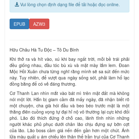
Vui lòng chọn định dạng file để tải hoặc đọc online.
EPUB
AZW3
Hữu Châu Hà Tu Độc – Tô Du Bính
Khi thở ra và hít vào, xú khi bay ngất trời, mỗi bề trái phải
đều giống nhau, đầu tóc bù xù và mặt mày lắm lem. Đoan
Mộc Hồi Xuân chưa từng nghĩ rằng mình sẽ sa sút đến mức
này. Tuy nhiên, để vượt qua ngày sống sót, phải làm hổ lạc
đồng bằng để có vẻ đáng thương.
Cơ Thanh Lan nhìn mắt vào bát mì trên mặt đất mà không
nói một lời. Hắn bị giam cầm đã mấy ngày, đã nhận biết rõ
một chuyện, cha già hói đầu và beo béo trước mặt là một
thằng điên cuồng vọng tự đại hỉ nộ vô thường lại cực khó đối
phó. Lão đó thích đứng ở chỗ cao, lãnh tĩnh nhìn những
người khác phủ phục dưới chân lão chịu đựng sự bỡn cợt
của lão. Lão boss cầm giá nến đến gần hơn một chút. Ánh
lửa màu quất u ám chiếu lên thân thể trần trụi của Cơ Thanh