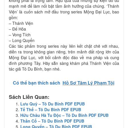
không phải là trọng tâm. Hậu quả của những sự kiện đó đủ
mạnh mẽ để làm nổi bật tầm ảnh hưởng của chúng. ‘Thánh
Viện’ là cuốn sách mở đầu trong series Mộng Đại Lục, bao
gồm:
– Thánh Viện
– Đế Hỏa
– Vong Tích
– Long Quyển
Các tác phẩm trong series này liên kết chặt chẽ với nhau,
diễn ra trong không gian riêng, trên mảnh đất rộng lớn của
Mộng Đại Lục, với bối cảnh độc đáo về ma pháp và cung
đình phương Tây. Hãy sẵn sàng khám phá Thánh Viện của
tác giả Tô Du Bính, bạn nhé.
Có thể bạn thích sách
Hồ Sơ Tâm Lý Phạm Tội
Sách Liên Quan:
Lưu Quỷ – Tô Du Bính PDF EPUB
Tế Thế – Tô Du Bính PDF EPUB
Hữu Châu Hà Tu Độc – Tô Du Bính PDF EPUB
Thần Cố – Tô Du Bính PDF EPUB
Long Quyển – Tô Du Bính PDF EPUB