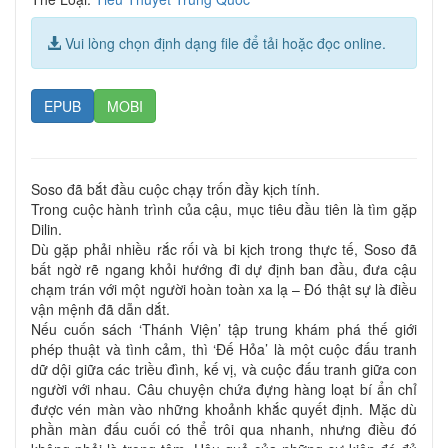
Vui lòng chọn định dạng file để tải hoặc đọc online.
EPUB
MOBI
Soso đã bắt đầu cuộc chạy trốn đầy kịch tính.
Trong cuộc hành trình của cậu, mục tiêu đầu tiên là tìm gặp
Dilin.
Dù gặp phải nhiều rắc rối và bi kịch trong thực tế, Soso đã
bất ngờ rẽ ngang khỏi hướng đi dự định ban đầu, đưa cậu
chạm trán với một người hoàn toàn xa lạ – Đó thật sự là điều
vận mệnh đã dẫn dắt.
Nếu cuốn sách ‘Thánh Viện’ tập trung khám phá thế giới
phép thuật và tình cảm, thì ‘Đế Hỏa’ là một cuộc đấu tranh
dữ dội giữa các triều đình, kế vị, và cuộc đấu tranh giữa con
người với nhau. Câu chuyện chứa đựng hàng loạt bí ẩn chỉ
được vén màn vào những khoảnh khắc quyết định. Mặc dù
phần màn đấu cuối có thể trôi qua nhanh, nhưng điều đó