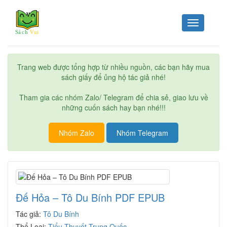
Toggle
navigation
Trang web được tổng hợp từ nhiều nguồn, các bạn hãy mua
sách giấy để ủng hộ tác giả nhé!
Tham gia các nhóm Zalo/ Telegram để chia sẻ, giao lưu về
những cuốn sách hay bạn nhé!!!
Nhóm Zalo
Nhóm Telegram
Đế Hỏa – Tô Du Bính PDF EPUB
Tác giả:
Tô Du Bính
Thể Loại:
Tiểu Thuyết Trung Quốc