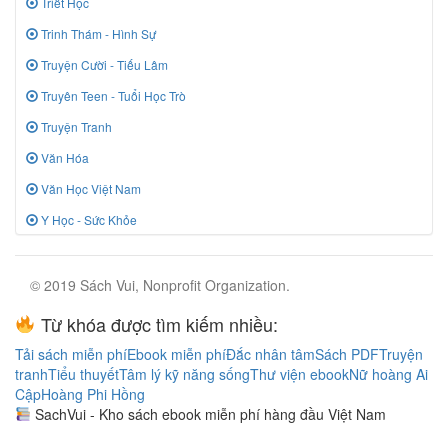
Triết Học
Trinh Thám - Hình Sự
Truyện Cười - Tiếu Lâm
Truyên Teen - Tuổi Học Trò
Truyện Tranh
Văn Hóa
Văn Học Việt Nam
Y Học - Sức Khỏe
© 2019 Sách Vui, Nonprofit Organization.
Từ khóa được tìm kiếm nhiều:
Tải sách miễn phí
Ebook miễn phí
Đắc nhân tâm
Sách PDF
Truyện
tranh
Tiểu thuyết
Tâm lý kỹ năng sống
Thư viện ebook
Nữ hoàng Ai
Cập
Hoàng Phi Hồng
SachVui - Kho sách ebook miễn phí hàng đầu Việt Nam