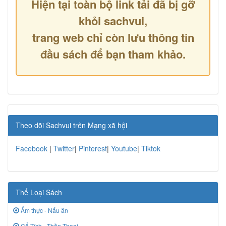
Hiện tại toàn bộ link tải đã bị gỡ
khỏi sachvui,
trang web chỉ còn lưu thông tin
đầu sách để bạn tham khảo.
Theo dõi Sachvui trên Mạng xã hội
Facebook
|
Twitter
|
Pinterest
|
Youtube
|
Tiktok
Thể Loại Sách
Ẩm thực - Nấu ăn
Cổ Tích - Thần Thoại