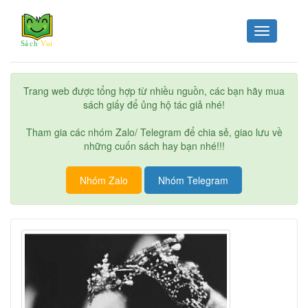
Toggle
navigation
Trang web được tổng hợp từ nhiều nguồn, các bạn hãy mua
sách giấy để ủng hộ tác giả nhé!
Tham gia các nhóm Zalo/ Telegram để chia sẻ, giao lưu về
những cuốn sách hay bạn nhé!!!
Nhóm Zalo
Nhóm Telegram