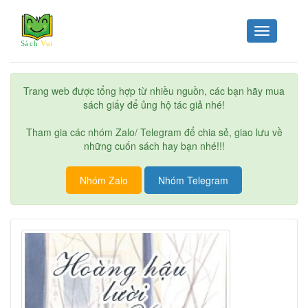
Toggle
navigation
Trang web được tổng hợp từ nhiều nguồn, các bạn hãy mua
sách giấy để ủng hộ tác giả nhé!
Tham gia các nhóm Zalo/ Telegram để chia sẻ, giao lưu về
những cuốn sách hay bạn nhé!!!
Nhóm Zalo
Nhóm Telegram