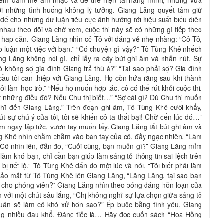
niềm đam mê âm nhạc và để thể hiện tài năng mình, nhưng vừa
ới những tình huống không lý tưởng. Giang Lăng quyết tâm giữ
để cho những dư luận tiêu cực ảnh hưởng tới hiệu suất biểu diễn
hau theo dõi và chờ xem, cuộc thi này sẽ có những gì tiếp theo
 hấp dẫn. Giang Lăng nhìn cô Tô với dáng vẻ nhẹ nhàng: “Cô Tô,
ảo luận một việc với bạn.” “Có chuyện gì vậy?” Tô Tùng Khê nhếch
g Lăng không nói gì, chỉ lấy ra cây bút ghi âm và nhấn nút. Sự
Cô không sợ gia đình Giang trả thù à?” “Tại sao phải sợ? Gia đình
 cầu tôi can thiệp với Giang Lăng. Họ còn hứa rằng sau khi thành
tôi làm học trò.” “Nếu họ muốn hợp tác, cô có thể rút khỏi cuộc thi,
iết những điều đó? Nếu Chu thị biết…” “Sợ cái gì? Dù Chu thị muốn
nghĩ đến Giang Lăng.” Trên đoạn ghi âm, Tô Tùng Khê cười khẩy,
 sự chú ý của tôi, tôi sẽ khiến cô ta thất bại! Chờ đến lúc đó…”
m ngay lập tức, vươn tay muốn lấy. Giang Lăng tắt bút ghi âm và
ng Khê nhìn chằm chằm vào bàn tay của cô, đầy ngạc nhiên, “Làm
 Cô nhìn lên, đắn đo, “Cuối cùng, bạn muốn gì?” Giang Lăng mỉm
làm khó bạn, chỉ cần bạn giúp làm sáng tỏ thông tin sai lệch trên
 tiết lộ.” Tô Tùng Khê đắn đo một lúc và nói, “Tôi biết phải làm
đảo mắt từ Tô Tùng Khê lên Giang Lăng, “Lăng Lăng, tại sao bạn
y cho phóng viên?” Giang Lăng nhìn theo bóng dáng hỗn loạn của
lên với một chút sâu lắng, “Chị không nghĩ sự lựa chọn giữa sáng tỏ
Quân sẽ làm cô khó xử hơn sao?” Ép buộc bằng tình yêu, Giang
ng nhiều đau khổ. Đáng tiếc là… Hãy đọc cuốn sách “Hoa Hồng