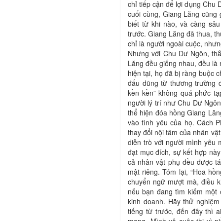
chỉ tiếp cận để lợi dụng Chu 
cuối cùng, Giang Lăng cũng 
biết từ khi nào, và càng sâu
trước. Giang Lăng đã thua, t
chỉ là người ngoài cuộc, nhưn
Nhưng với Chu Dư Ngôn, th
Lăng đều giống nhau, đều là
hiện tại, họ đã bị ràng buộc 
đấu dũng từ thương trường đ
kền kền” không quá phức tạp
người lý trí như Chu Dư Ngôn
thể hiện đóa hồng Giang Lăn
vào tình yêu của họ. Cách 
thay đổi nội tâm của nhân vậ
diễn trò với người mình yêu 
đạt mục đích, sự kết hợp này
cả nhân vật phụ đều được tá
mật riêng. Tóm lại, “Hoa hồ
chuyển ngữ mượt mà, điều k
nếu bạn đang tìm kiếm một c
kinh doanh. Hãy thử nghiệm 
tiếng từ trước, đến đây thì 