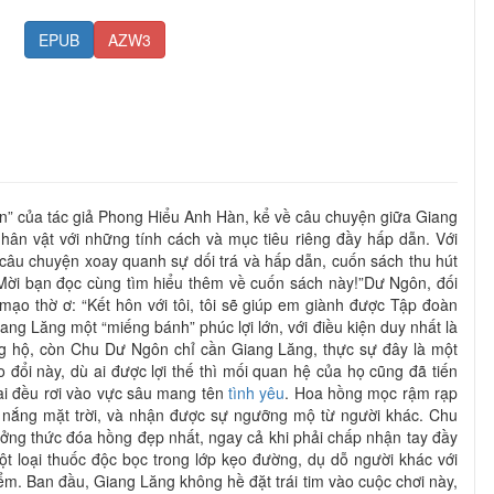
EPUB
AZW3
” của tác giả Phong Hiểu Anh Hàn, kể về câu chuyện giữa Giang
ân vật với những tính cách và mục tiêu riêng đầy hấp dẫn. Với
câu chuyện xoay quanh sự dối trá và hấp dẫn, cuốn sách thu hút
 Mời bạn đọc cùng tìm hiểu thêm về cuốn sách này!”Dư Ngôn, đối
 mạo thờ ơ: “Kết hôn với tôi, tôi sẽ giúp em giành được Tập đoàn
ang Lăng một “miếng bánh” phúc lợi lớn, với điều kiện duy nhất là
g hộ, còn Chu Dư Ngôn chỉ cần Giang Lăng, thực sự đây là một
 đổi này, dù ai được lợi thế thì mối quan hệ của họ cũng đã tiến
ai đều rơi vào vực sâu mang tên
tình yêu
. Hoa hồng mọc rậm rạp
nh nắng mặt trời, và nhận được sự ngưỡng mộ từ người khác. Chu
ởng thức đóa hồng đẹp nhất, ngay cả khi phải chấp nhận tay đầy
t loại thuốc độc bọc trong lớp kẹo đường, dụ dỗ người khác với
m. Ban đầu, Giang Lăng không hề đặt trái tim vào cuộc chơi này,