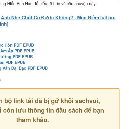
ong Hiểu Anh Hàn để hiểu rõ hơn về câu chuyện này.
Anh Nhẹ Chút Có Được Không? - Mộc Điềm full prc
ình]
Bức Hôn PDF EPUB
 Ấm Áp PDF EPUB
 Tưởng PDF EPUB
 Em PDF EPUB
g Vân Đại Đạo PDF EPUB
h
n bộ link tải đã bị gỡ khỏi sachvui,
ỉ còn lưu thông tin đầu sách để bạn
tham khảo.