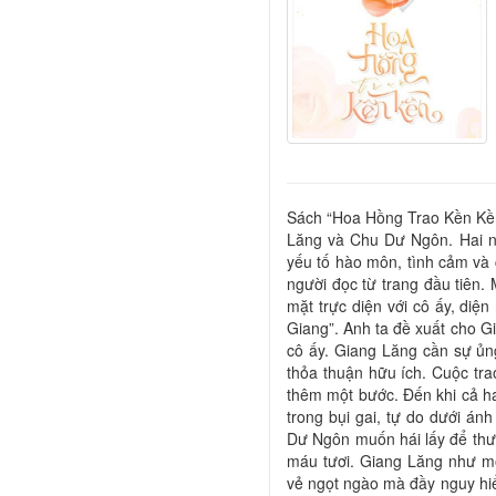
Sách “Hoa Hồng Trao Kền Kền
Lăng và Chu Dư Ngôn. Hai nh
yếu tố hào môn, tình cảm và 
người đọc từ trang đầu tiên.
mặt trực diện với cô ấy, diện
Giang”. Anh ta đề xuất cho Gi
cô ấy. Giang Lăng cần sự ủn
thỏa thuận hữu ích. Cuộc trao
thêm một bước. Đến khi cả h
trong bụi gai, tự do dưới á
Dư Ngôn muốn hái lấy để thư
máu tươi. Giang Lăng như mộ
vẻ ngọt ngào mà đầy nguy hiể