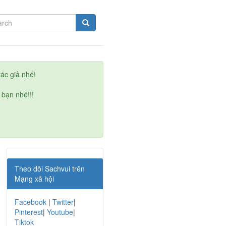
ác giả nhé!
 bạn nhé!!!
Theo dõi Sachvui trên
Mạng xã hội
Facebook
|
Twitter
|
Pinterest
|
Youtube
|
Tiktok