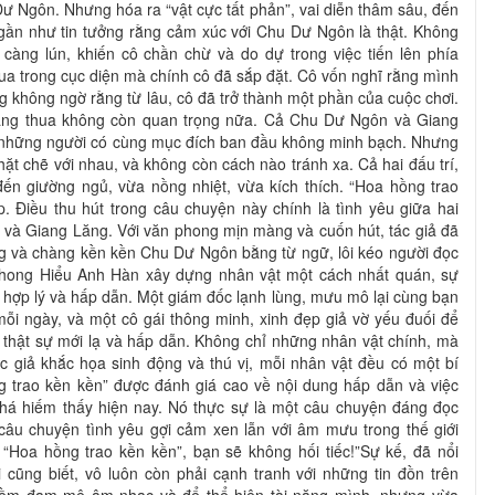
Dư Ngôn. Nhưng hóa ra “vật cực tất phản”, vai diễn thâm sâu, đến
gần như tin tưởng rằng cảm xúc với Chu Dư Ngôn là thật. Không
 càng lún, khiến cô chần chừ và do dự trong việc tiến lên phía
hua trong cục diện mà chính cô đã sắp đặt. Cô vốn nghĩ rằng mình
g không ngờ rằng từ lâu, cô đã trở thành một phần của cuộc chơi.
ắng thua không còn quan trọng nữa. Cả Chu Dư Ngôn và Giang
 những người có cùng mục đích ban đầu không minh bạch. Nhưng
chặt chẽ với nhau, và không còn cách nào tránh xa. Cả hai đấu trí,
ến giường ngủ, vừa nồng nhiệt, vừa kích thích. “Hoa hồng trao
. Điều thu hút trong câu chuyện này chính là tình yêu giữa hai
 và Giang Lăng. Với văn phong mịn màng và cuốn hút, tác giả đã
g và chàng kền kền Chu Dư Ngôn bằng từ ngữ, lôi kéo người đọc
Phong Hiểu Anh Hàn xây dựng nhân vật một cách nhất quán, sự
t hợp lý và hấp dẫn. Một giám đốc lạnh lùng, mưu mô lại cùng bạn
mỗi ngày, và một cô gái thông minh, xinh đẹp giả vờ yếu đuối để
 thật sự mới lạ và hấp dẫn. Không chỉ những nhân vật chính, mà
c giả khắc họa sinh động và thú vị, mỗi nhân vật đều có một bí
ng trao kền kền” được đánh giá cao về nội dung hấp dẫn và việc
há hiếm thấy hiện nay. Nó thực sự là một câu chuyện đáng đọc
âu chuyện tình yêu gợi cảm xen lẫn với âm mưu trong thế giới
“Hoa hồng trao kền kền”, bạn sẽ không hối tiếc!”Sự kế, đã nổi
ai cũng biết, vô luôn còn phải cạnh tranh với những tin đồn trên