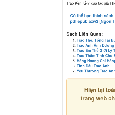
Trao Kền Kền” của tác giả Ph
Có thể bạn thích sách
pdf epub azw3 [Ngôn T
Sách Liên Quan:
Tráo Thê: Tổng Tài 
Trao Anh Ánh Dương
Trao Em Thế Giới Lý
Trao Thâm Tình Cho
Hồng Hoang Chi Hồn
Tình Đầu Trao Anh
Yêu Thương Trao An
Hiện tại toà
trang web ch