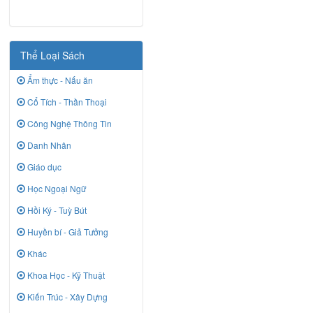
Thể Loại Sách
Ẩm thực - Nấu ăn
Cổ Tích - Thần Thoại
Công Nghệ Thông Tin
Danh Nhân
Giáo dục
Học Ngoại Ngữ
Hồi Ký - Tuỳ Bút
Huyền bí - Giả Tưởng
Khác
Khoa Học - Kỹ Thuật
Kiến Trúc - Xây Dựng