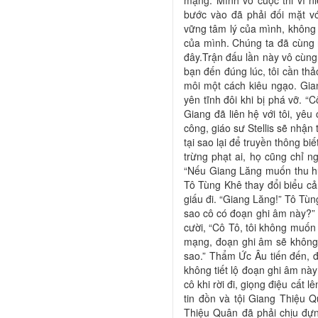
mạng. Mình vô cuộc thi vì 
bước vào đã phải đối mặt v
vững tâm lý của mình, không 
của mình. Chúng ta đã cùng n
đây.Trận đấu lần này vô cùng
bạn đến đúng lúc, tôi cần th
môi một cách kiêu ngạo. Gian
yên tĩnh đôi khi bị phá vỡ. “
Giang đã liên hệ với tôi, yêu
công, giáo sư Stellis sẽ nhận 
tại sao lại để truyền thông b
trừng phạt ai, họ cũng chỉ 
“Nếu Giang Lăng muốn thu hút
Tô Tùng Khê thay đổi biểu cả
giấu đi. “Giang Lăng!” Tô Tù
sao cô có đoạn ghi âm này?”
cười, “Cô Tô, tôi không muốn 
mạng, đoạn ghi âm sẽ không bị
sao.” Thẩm Ức Âu tiến đến, 
không tiết lộ đoạn ghi âm nà
cô khi rời đi, giọng điệu cất 
tin đồn và tội Giang Thiệu 
Thiệu Quân đã phải chịu đự