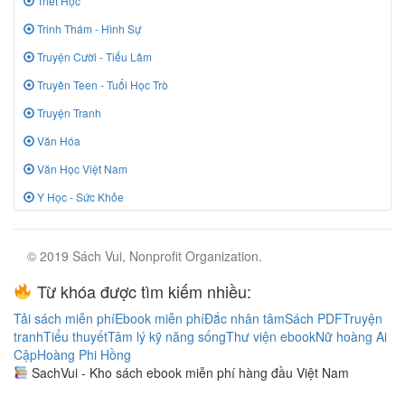
Triết Học
Trinh Thám - Hình Sự
Truyện Cười - Tiếu Lâm
Truyên Teen - Tuổi Học Trò
Truyện Tranh
Văn Hóa
Văn Học Việt Nam
Y Học - Sức Khỏe
© 2019 Sách Vui, Nonprofit Organization.
Từ khóa được tìm kiếm nhiều:
Tải sách miễn phí
Ebook miễn phí
Đắc nhân tâm
Sách PDF
Truyện
tranh
Tiểu thuyết
Tâm lý kỹ năng sống
Thư viện ebook
Nữ hoàng Ai
Cập
Hoàng Phi Hồng
SachVui - Kho sách ebook miễn phí hàng đầu Việt Nam