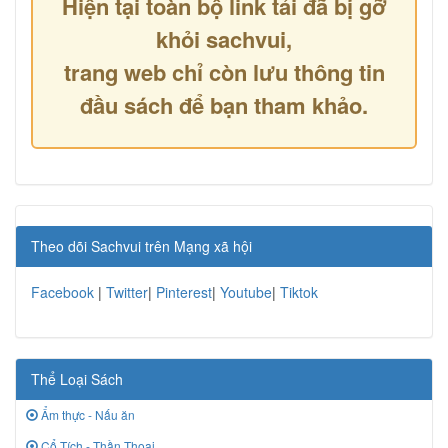
Hiện tại toàn bộ link tải đã bị gỡ
khỏi sachvui,
trang web chỉ còn lưu thông tin
đầu sách để bạn tham khảo.
Theo dõi Sachvui trên Mạng xã hội
Facebook
|
Twitter
|
Pinterest
|
Youtube
|
Tiktok
Thể Loại Sách
Ẩm thực - Nấu ăn
Cổ Tích - Thần Thoại