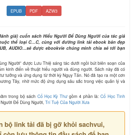
EPUB
PDF
AZW3
(đánh giá) cuốn sách Hiểu Người Để Dùng Người của tác giả
uộc thể loại C…C, cùng với đường link tải ebook bản đẹp
PUB, AUDIO…sẽ được ebookvie chúng mình chia sẻ tới bạn
ng Người” được Lưu Thiệ sáng tác dưới ngồi bút biên soạn của
ẩm kinh điển về thuật hiểu người và dùng người. Sách này đã có
ư tưởng và ứng dụng từ thời kỳ Ngụy Tấn. Nó đã tạo ra một cơn
phương Tây, nhờ mức độ ứng dụng sâu sắc trong việc quản lý và
nằm trong bộ sách
Cổ Học Kỳ Thư
gồm 4 phần là:
Cổ Học Tinh
u Người Để Dùng Người,
Trí Tuệ Của Người Xưa
n bộ link tải đã bị gỡ khỏi sachvui,
ỉ còn lưu thông tin đầu sách để bạn