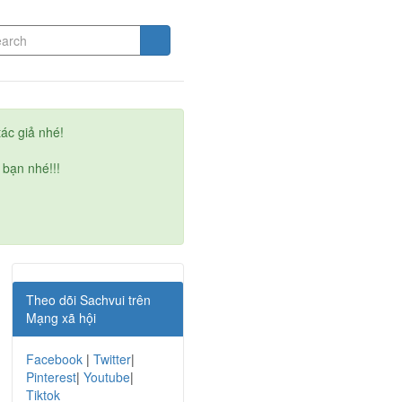
ác giả nhé!
 bạn nhé!!!
Theo dõi Sachvui trên
Mạng xã hội
Facebook
|
Twitter
|
Pinterest
|
Youtube
|
Tiktok