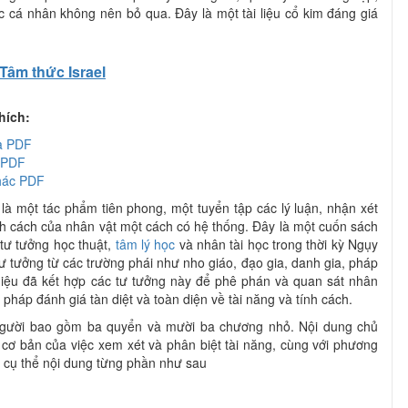
c cá nhân không nên bỏ qua. Đây là một tài liệu cổ kim đáng giá
Tâm thức Israel
hích:
a PDF
 PDF
hác PDF
à một tác phẩm tiên phong, một tuyển tập các lý luận, nhận xét
ính cách của nhân vật một cách có hệ thống. Đây là một cuốn sách
tư tưởng học thuật,
tâm lý học
và nhân tài học trong thời kỳ Ngụy
ư tưởng từ các trường phái như nho giáo, đạo gia, danh gia, pháp
iệu đã kết hợp các tư tưởng này để phê phán và quan sát nhân
pháp đánh giá tàn diệt và toàn diện về tài năng và tính cách.
gười bao gồm ba quyển và mười ba chương nhỏ. Nội dung chủ
cơ bản của việc xem xét và phân biệt tài năng, cùng với phương
 cụ thể nội dung từng phần như sau