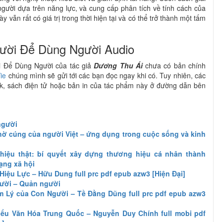
gười dựa trên năng lực, và cung cấp phân tích về tính cách của
 vẫn rất có giá trị trong thời hiện tại và có thể trở thành một tấm
ười Để Dùng Người Audio
ời Để Dùng Người của tác giả
Dương Thu Ái
chưa có bản chính
ie
chúng mình sẽ gửi tới các bạn đọc ngay khi có. Tuy nhiên, các
k, sách điện tử hoặc bản in của tác phẩm này ở đường dẫn bên
người
hờ cúng của người Việt – ứng dụng trong cuộc sống và kinh
hiệu thật: bí quyết xây dựng thương hiệu cá nhân thành
ạng xã hội
Hiệu Lực – Hữu Dung full prc pdf epub azw3 [Hiện Đại]
gười – Quản người
m Lý của Con Người – Tề Đằng Dũng full prc pdf epub azw3
ểu Văn Hóa Trung Quốc – Nguyễn Duy Chính full mobi pdf