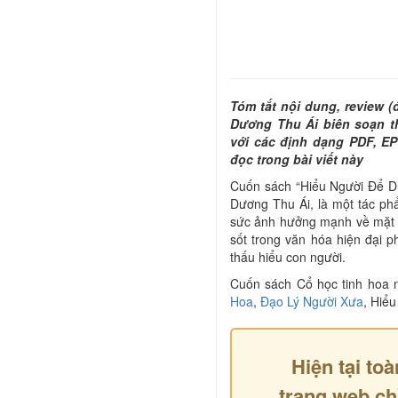
Tóm tắt nội dung, review 
Dương Thu Ái biên soạn th
với các định dạng PDF, E
đọc trong bài viết này
Cuốn sách “Hiểu Người Để Dù
Dương Thu Ái, là một tác ph
sức ảnh hưởng mạnh về mặt t
sốt trong văn hóa hiện đại 
thấu hiểu con người.
Cuốn sách Cổ học tinh hoa 
Hoa
,
Đạo Lý Người Xưa
, Hiể
Hiện tại toà
trang web ch