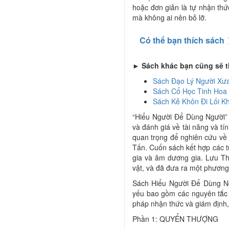
hoặc đơn giản là tự nhận thứ
mà không ai nên bỏ lỡ.
Có thể bạn thích sách
► Sách khác bạn cũng sẽ t
Sách Đạo Lý Người Xư
Sách Cổ Học Tinh Hoa
Sách Kẻ Khôn Đi Lối K
“Hiểu Người Để Dùng Người” l
và đánh giá về tài năng và t
quan trọng để nghiên cứu về 
Tấn. Cuốn sách kết hợp các t
gia và âm dương gia. Lưu Th
vật, và đã đưa ra một phương 
Sách Hiểu Người Để Dùng N
yếu bao gồm các nguyên tắc 
pháp nhận thức và giám định,
Phần 1: QUYỂN THƯỢNG