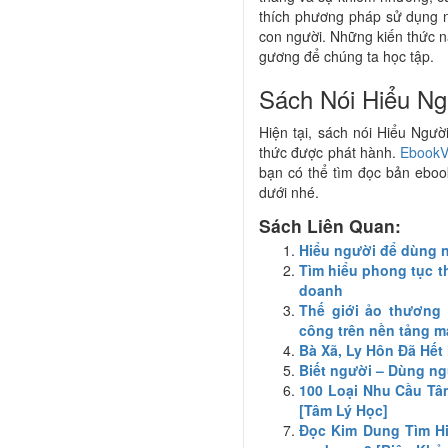
thích phương pháp sử dụng n
con người. Những kiến thức này
gương để chúng ta học tập.
Sách Nói Hiểu Ng
Hiện tại, sách nói Hiểu Ngư
thức được phát hành.
EbookV
bạn có thể tìm đọc bản eboo
dưới nhé.
Sách Liên Quan:
Hiểu người để dùng 
Tìm hiểu phong tục t
doanh
Thế giới ảo thương 
công trên nền tảng m
Bà Xã, Ly Hôn Đã Hết 
Biết người – Dùng n
100 Loại Nhu Cầu Tâ
[Tâm Lý Học]
Đọc Kim Dung Tìm Hi