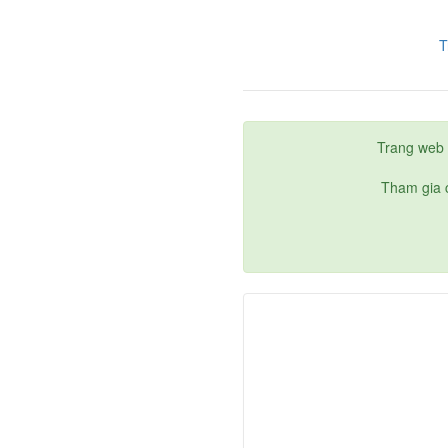
T
Trang web 
Tham gia c