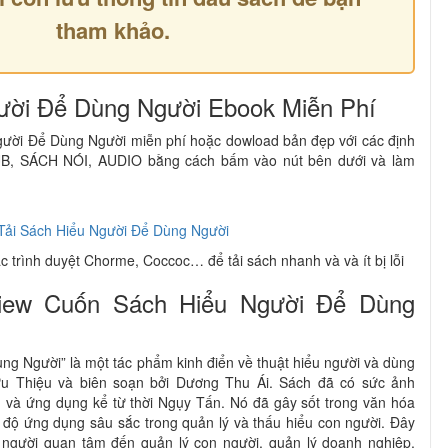
tham khảo.
ười Để Dùng Người Ebook Miễn Phí
gười Để Dùng Người miễn phí hoặc dowload bản đẹp với các định
, SÁCH NÓI, AUDIO bằng cách bấm vào nút bên dưới và làm
Tải Sách Hiểu Người Để Dùng Người
 trình duyệt Chorme, Coccoc… để tải sách nhanh và và ít bị lỗi
iew Cuốn Sách Hiểu Người Để Dùng
g Người” là một tác phẩm kinh điển về thuật hiểu người và dùng
ưu Thiệu và biên soạn bởi Dương Thu Ái. Sách đã có sức ảnh
và ứng dụng kể từ thời Ngụy Tấn. Nó đã gây sốt trong văn hóa
 độ ứng dụng sâu sắc trong quản lý và thấu hiểu con người. Đây
người quan tâm đến quản lý con người, quản lý doanh nghiệp,