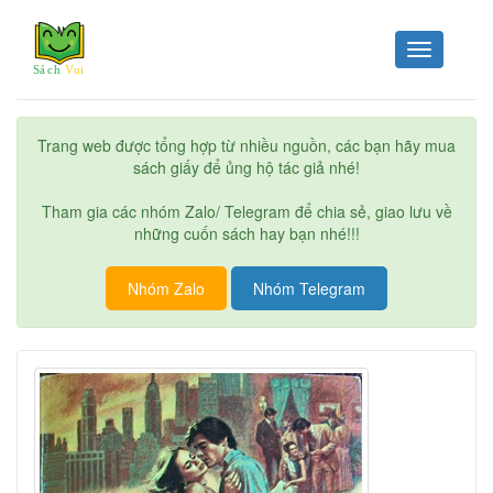
Toggle
navigation
Trang web được tổng hợp từ nhiều nguồn, các bạn hãy mua
sách giấy để ủng hộ tác giả nhé!
Tham gia các nhóm Zalo/ Telegram để chia sẻ, giao lưu về
những cuốn sách hay bạn nhé!!!
Nhóm Zalo
Nhóm Telegram