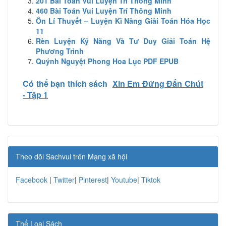
201 Bài Toán Vui Luyện Trí Thông Minh
460 Bài Toán Vui Luyện Trí Thông Minh
Ôn Lí Thuyết – Luyện Kĩ Năng Giải Toán Hóa Học
11
Rèn Luyện Kỹ Năng Và Tư Duy Giải Toán Hệ
Phương Trình
Quýnh Nguyệt Phong Hoa Lục PDF EPUB
Có thể bạn thích sách
Xin Em Đứng Đắn Chút
- Tập 1
Theo dõi Sachvui trên Mạng xã hội
Facebook
|
Twitter
|
Pinterest
|
Youtube
|
Tiktok
Thể Loại Sách