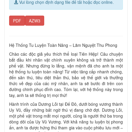
Vui lòng chọn định dạng file để tải hoặc đọc online.
PDF
AZW3
Hệ Thống Tu Luyện Toàn Năng – Lãm Nguyệt Thu Phong
Chào các độc giả yêu thích thể loại Tiên Hiệp! Câu chuyện
bắt đầu khi nhân vật chính xuyên không và trở thành một
phế vật. Nhưng đừng lo lắng, vận mệnh đã cho anh ta một
hệ thống tu luyện toàn năng! Từ việc tăng cấp nhanh chóng,
đến săn thú, tiêu diệt thần thú, bảo vệ thế giới và thưởng
thức vẻ đẹp của các mỹ nhân, anh ta sẽ bước đi trên con
đường chinh phục đỉnh cao. Tóm lại, với hệ thống này trong
tay, anh ta sẽ thống trị mọi thứ!
Hành trình của Dương Lỗi tại Đế Đô, dưới bóng vương thành
Uy Vũ, đầy những bất ngờ thú vị đang chờ đợi. Dương Lỗi,
một phế vật trong mắt mọi người, cũng là người thứ ba trong
dòng dõi của Uy Vũ Vương. Với khả năng tu luyện bị phong
ấn, anh ta được hứng thú tham gia vào cuộc phiêu lưu mới –