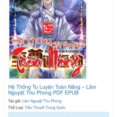
Hệ Thống Tu Luyện Toàn Năng – Lãm
Nguyệt Thu Phong PDF EPUB
Tác giả:
Lãm Nguyệt Thu Phong
Thể Loại:
Tiểu Thuyết Trung Quốc