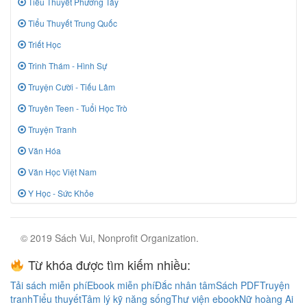
Tiểu Thuyết Phương Tây
Tiểu Thuyết Trung Quốc
Triết Học
Trinh Thám - Hình Sự
Truyện Cười - Tiếu Lâm
Truyên Teen - Tuổi Học Trò
Truyện Tranh
Văn Hóa
Văn Học Việt Nam
Y Học - Sức Khỏe
© 2019 Sách Vui, Nonprofit Organization.
Từ khóa được tìm kiếm nhiều:
Tải sách miễn phí
Ebook miễn phí
Đắc nhân tâm
Sách PDF
Truyện
tranh
Tiểu thuyết
Tâm lý kỹ năng sống
Thư viện ebook
Nữ hoàng Ai