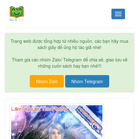
Toggle
navigation
Trang web được tổng hợp từ nhiều nguồn, các bạn hãy mua
sách giấy để ủng hộ tác giả nhé!
Tham gia các nhóm Zalo/ Telegram để chia sẻ, giao lưu về
những cuốn sách hay bạn nhé!!!
Nhóm Zalo
Nhóm Telegram