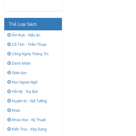
Thể Loại Sách
Ẩm thực - Nấu ăn
Cổ Tích - Thần Thoại
Công Nghệ Thông Tin
Danh Nhân
Giáo dục
Học Ngoại Ngữ
Hồi Ký - Tuỳ Bút
Huyền bí - Giả Tưởng
Khác
Khoa Học - Kỹ Thuật
Kiến Trúc - Xây Dựng