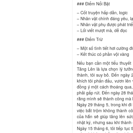
### Điểm Nổi Bật
– Cốt truyện hấp dẫn, logic
– Nhân vật chính đáng yêu, l
– Nhân vật phụ được phát triể
– Lối viết mượt mà, dễ đọc
### Điểm Trừ
– Một số tình tiết hơi cường đ
– Kết thúc có phần vội vàng
Nếu bạn cần một tiểu thuyết
Tăng Lên là lựa chọn lý tưở
thành, tôi suy bỏ. Đến ngày 
khích tôi phấn đấu, vươn lên
đồng ý một cách thoáng qua, 
phải gấp rút. Đến ngày 28 thá
rằng mình sẽ thành công mà k
Ngày 29 tháng 5, trong khi đ
việc bắt trộm không thành cô
của hắn sẽ giúp tăng lên sức
nhật ký, nhưng sau khi thành c
Ngày 15 tháng 6, tôi tiếp tục 