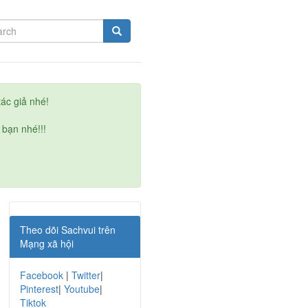
ác giả nhé!
 bạn nhé!!!
Theo dõi Sachvui trên
Mạng xã hội
Facebook
|
Twitter
|
Pinterest
|
Youtube
|
Tiktok