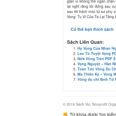
giận vì không thể ngăn chặn 
lại nghĩ rằng tôi đứng sau v
sau lời trách móc từ sư phụ 
Vong: Tu Vi Của Ta Lại Tăng L
Có thể bạn thích sách
Sách Liên Quan:
Hy Vọng Của Nhan H
Lao Tù Tuyệt Vọng P
Nửa Vòng Tròn PDF 
Vọng Nguyệt – Hàn N
Toàn Tức Võng Du C
Ma Thiên Ký – Vong 
Võng du chi Sinh Tử
© 2019 Sách Vui, Nonprofit Orga
Từ khóa được tìm kiếm