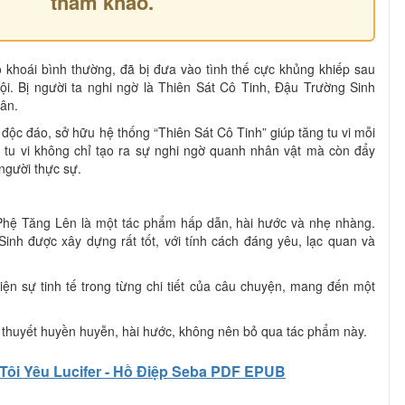
tham khảo.
 khoái bình thường, đã bị đưa vào tình thế cực khủng khiếp sau
ội. Bị người ta nghi ngờ là Thiên Sát Cô Tinh, Đậu Trường Sinh
ân.
độc đáo, sở hữu hệ thống “Thiên Sát Cô Tinh” giúp tăng tu vi mỗi
g tu vi không chỉ tạo ra sự nghi ngờ quanh nhân vật mà còn đẩy
 người thực sự.
Phệ Tăng Lên là một tác phẩm hấp dẫn, hài hước và nhẹ nhàng.
inh được xây dựng rất tốt, với tính cách đáng yêu, lạc quan và
iện sự tinh tế trong từng chi tiết của câu chuyện, mang đến một
 thuyết huyền huyễn, hài hước, không nên bỏ qua tác phẩm này.
Tôi Yêu Lucifer - Hồ Điệp Seba PDF EPUB