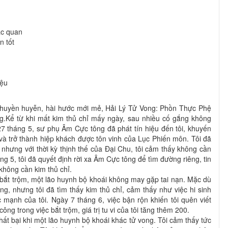
ạc quan
n tốt
iệu
 huyền huyễn, hài hước mới mẻ, Hải Lý Tử Vong: Phồn Thực Phệ
ng.Kể từ khi mất kim thủ chỉ mấy ngày, sau nhiều cố gắng không
27 tháng 5, sư phụ Âm Cực tông đã phát tín hiệu đến tôi, khuyến
 và trở thành hiệp khách được tôn vinh của Lục Phiến môn. Tôi đã
nhưng với thời kỳ thịnh thế của Đại Chu, tôi cảm thấy không cần
ng 5, tôi đã quyết định rời xa Âm Cực tông để tìm đường riêng, tin
hông cần kim thủ chỉ.
i bắt trộm, một lão huynh bộ khoái không may gặp tai nạn. Mặc dù
ng, nhưng tôi đã tìm thấy kim thủ chỉ, cảm thấy như việc hi sinh
 mạnh của tôi. Ngày 7 tháng 6, việc bận rộn khiến tôi quên viết
ông trong việc bắt trộm, giá trị tu vi của tôi tăng thêm 200.
thất bại khi một lão huynh bộ khoái khác tử vong. Tôi cảm thấy tức