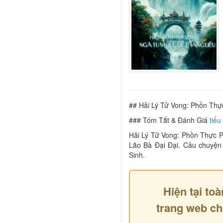
## Hải Lý Tử Vong: Phồn Thự
### Tóm Tắt & Đánh Giá
tiểu
Hải Lý Tử Vong: Phồn Thực P
Lão Bà Đại Đại. Câu chuyện
Sinh.
Hiện tại toà
trang web ch